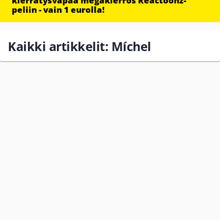
kierrätysvapaa megakierros Reactoonz-
peliin - vain 1 eurolla!
Kaikki artikkelit: Míchel