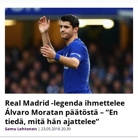
Real Madrid -legenda ihmettelee
Álvaro Moratan päätöstä – ”En
tiedä, mitä hän ajattelee”
Samu Lehtonen
|
23.05.2018
20:39