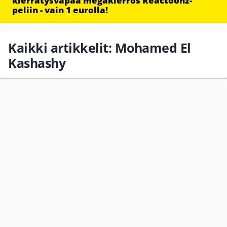
kierrätysvapaa megakierros Reactoonz-
peliin - vain 1 eurolla!
Kaikki artikkelit: Mohamed El
Kashashy