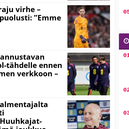
raju virhe –
puolusti: ”Emme
 kannustavan
l-tähdelle ennen
men verkkoon –
valmentajalta
ti
 Huuhkajat-