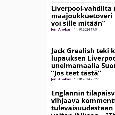
Liverpool-vahdilta 
maajoukkuetoveri 
voi sille mitään”
Joni Ahokas
|
14.10.2024
17:04
Jack Grealish teki
lupauksen Liverpoo
unelmamaalia Suo
”Jos teet tästä”
Joni Ahokas
|
13.10.2024
23:27
Englannin tilapäis
vihjaava komment
tulevaisuudestaan