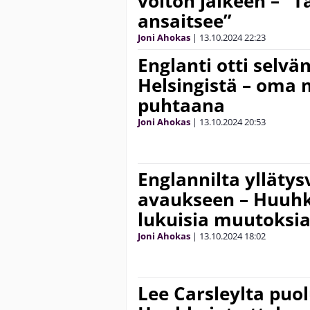
voiton jälkeen – ”
ansaitsee”
Joni Ahokas
|
13.10.2024
22:23
Englanti otti selvän
Helsingistä – oma 
puhtaana
Joni Ahokas
|
13.10.2024
20:53
Englannilta yllätys
avaukseen – Huuhk
lukuisia muutoksi
Joni Ahokas
|
13.10.2024
18:02
Lee Carsleylta pu