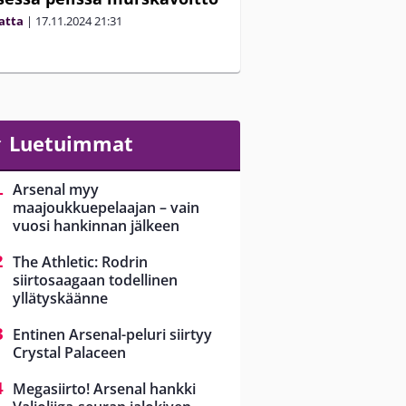
matta
|
17.11.2024
21:31
Luetuimmat
Arsenal myy
maajoukkuepelaajan – vain
vuosi hankinnan jälkeen
The Athletic: Rodrin
siirtosaagaan todellinen
yllätyskäänne
Entinen Arsenal-peluri siirtyy
Crystal Palaceen
Megasiirto! Arsenal hankki