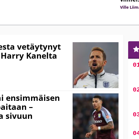
Ville Lii
esta vetäytynyt
– Harry Kanelta
sai ensimmäisen
aitaan –
a sivuun