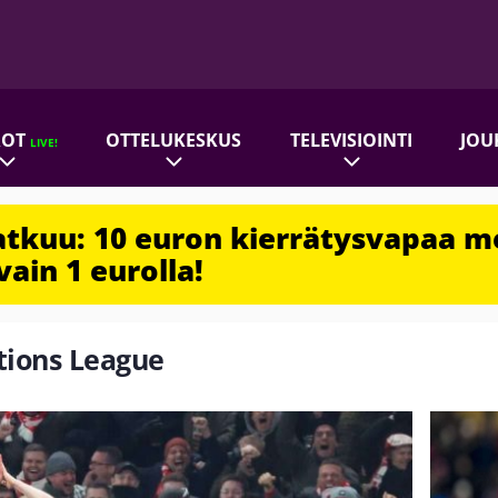
ROT
OTTELUKESKUS
TELEVISIOINTI
JOU
LIVE!
jatkuu: 10 euron kierrätysvapaa m
vain 1 eurolla!
ations League