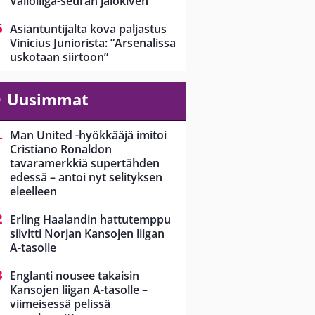
Valioliiga-seuran jalokiven
Asiantuntijalta kova paljastus
Vinicius Juniorista: ”Arsenalissa
uskotaan siirtoon”
Uusimmat
Man United -hyökkääjä imitoi
Cristiano Ronaldon
tavaramerkkiä supertähden
edessä – antoi nyt selityksen
eleelleen
Erling Haalandin hattutemppu
siivitti Norjan Kansojen liigan
A-tasolle
Englanti nousee takaisin
Kansojen liigan A-tasolle –
viimeisessä pelissä