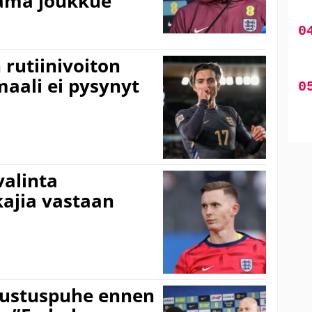
Tämä joukkue
 rutiinivoiton
maali ei pysynyt
valinta
ajia vastaan
a
olustuspuhe ennen