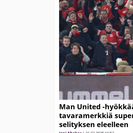
Man United -hyökkää
tavaramerkkiä super
selityksen eleelleen
Joni Ahokas
|
21.03.2025
16:52