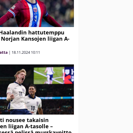
 Haalandin hattutemppu
i Norjan Kansojen liigan A-
e
matta
|
18.11.2024
10:11
ti nousee takaisin
en liigan A-tasolle –
sessä pelissä murskavoitto