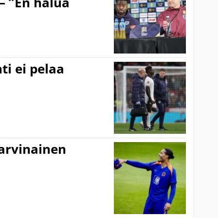
– ”En halua
ti ei pelaa
harvinainen