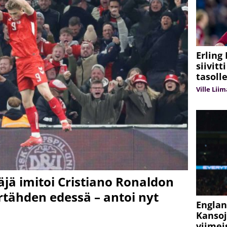
Erling
siivitt
tasoll
Ville Lii
jä imitoi Cristiano Ronaldon
tähden edessä – antoi nyt
Englan
Kansoj
viimei