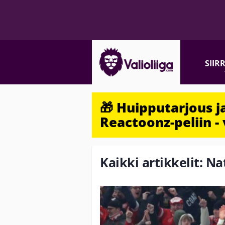
SIIR
🎁 Huipputarjous 
Reactoonz-peliin - 
Kaikki artikkelit: N