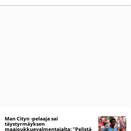
Man Cityn -pelaaja sai
täystyrmäyksen
maajoukkuevalmentajalta: ”Pelistä