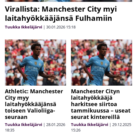
Virallista: Manchester City myi
laitahyökkääjänsä Fulhamiin
Tuukka Ikkeläjärvi
|
30.01.2026
15:18
Athletic: Manchester
Manchester Cityn
City myy
laitahyökkääjä
laitahyökkääjänsä
harkitsee siirtoa
toiseen Valioliiga-
tammikuussa – useat
seuraan
seurat kintereillä
Tuukka Ikkeläjärvi
|
28.01.2026
Tuukka Ikkeläjärvi
|
29.12.2025
18:35
15:26