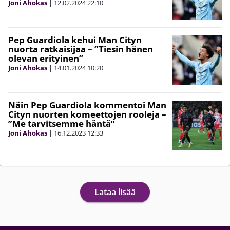
Joni Ahokas
|
12.02.2024
22:10
Pep Guardiola kehui Man Cityn
nuorta ratkaisijaa – ”Tiesin hänen
olevan erityinen”
Joni Ahokas
|
14.01.2024
10:20
Näin Pep Guardiola kommentoi Man
Cityn nuorten komeettojen rooleja –
”Me tarvitsemme häntä”
Joni Ahokas
|
16.12.2023
12:33
Lataa lisää