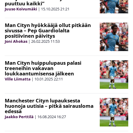
puuttuu kaikki”
Juuso Koivumäki
|
15.10.2025
21:21
Man Cityn hyökkääjä ollut pitkään
sivussa – Pep Guardiolalta
positiivinen päivitys
Joni Ahokas
|
26.02.2025
11:53
Man Cityn huippulupaus palasi
treeneihin vakavan
loukkaantumisensa jälkeen
Ville Liimatta
|
10.01.2025
22:11
Manchester Cityn lupauksesta
huonoja uutisia – pitkä sairausloma
edessä
Jaakko Perttilä
|
16.08.2024
16:27