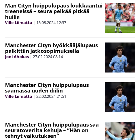
Man Cityn huippulupaus loukkaantui
treeneissä – seura pelkää pitkää
huilia
Ville Liimatta
|
15.08.2024
12:37
Manchester Cityn hyökkääjälupaus
palkittiin jatkosopimuksella
Joni Ahokas
|
27.02.2024
08:14
Manchester Cityn huippulupaus
saamassa uuden diilin
Ville Liimatta
|
22.02.2024
21:51
Manchester Cityn huippulupaus saa
seuratoverilta kehuja – ”Hän on
tehnyt vaikutuksen”