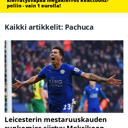
kierrätysvapaa megakierros Reactoonz-
peliin - vain 1 eurolla!
Kaikki artikkelit: Pachuca
Leicesterin mestaruuskauden
runkomies siirtyy Meksikoon