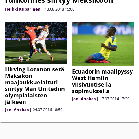
Heikki Kuparinen
|
13.08.2018
15:00
Hirving Lozanon setä:
Ecuadorin maalipyssy
Meksikon
West Hamiin
maajoukkuelaituri
viisivuotisella
siirtyy Man Unitediin
sopimuksella
olympialaisten
Joni Ahokas
|
17.07.2014
17:29
jälkeen
Joni Ahokas
|
04.07.2016
18:50