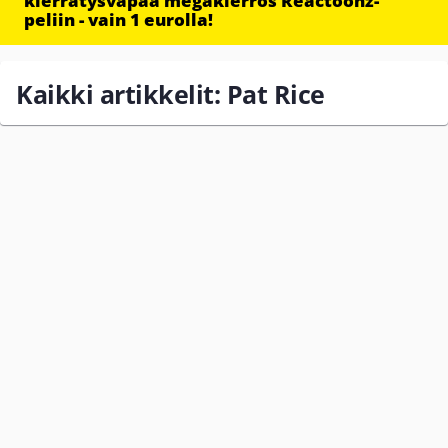
kierrätysvapaa megakierros Reactoonz-
peliin - vain 1 eurolla!
Kaikki artikkelit: Pat Rice