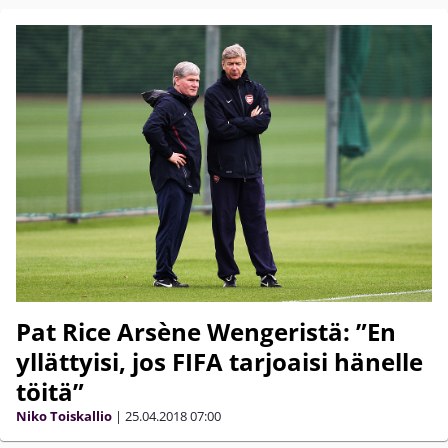
Pat Rice Arsène Wengeristä: ”En
yllättyisi, jos FIFA tarjoaisi hänelle
töitä”
Niko Toiskallio
|
25.04.2018
07:00