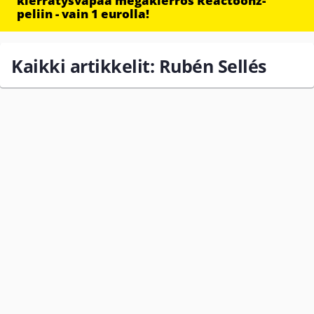
kierrätysvapaa megakierros Reactoonz-
peliin - vain 1 eurolla!
Kaikki artikkelit: Rubén Sellés