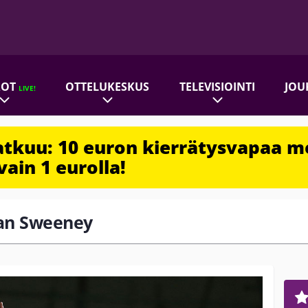
ROT
OTTELUKESKUS
TELEVISIOINTI
JOU
LIVE!
jatkuu: 10 euron kierrätysvapaa m
vain 1 eurolla!
yan Sweeney