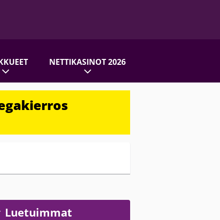
KKUEET
NETTIKASINOT 2026
egakierros
Luetuimmat