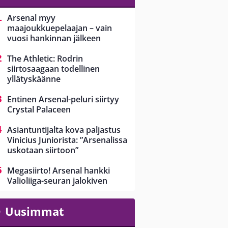
Arsenal myy
maajoukkuepelaajan – vain
vuosi hankinnan jälkeen
The Athletic: Rodrin
siirtosaagaan todellinen
yllätyskäänne
Entinen Arsenal-peluri siirtyy
Crystal Palaceen
Asiantuntijalta kova paljastus
Vinicius Juniorista: ”Arsenalissa
uskotaan siirtoon”
Megasiirto! Arsenal hankki
Valioliiga-seuran jalokiven
Uusimmat