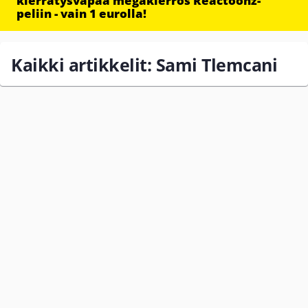
kierrätysvapaa megakierros Reactoonz-
peliin - vain 1 eurolla!
Kaikki artikkelit: Sami Tlemcani