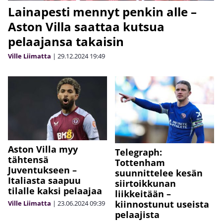
Lainapesti mennyt penkin alle –
Aston Villa saattaa kutsua
pelaajansa takaisin
Ville Liimatta
|
29.12.2024
19:49
Aston Villa myy
Telegraph:
tähtensä
Tottenham
Juventukseen –
suunnittelee kesän
Italiasta saapuu
siirtoikkunan
tilalle kaksi pelaajaa
liikkeitään –
kiinnostunut useista
Ville Liimatta
|
23.06.2024
09:39
pelaajista