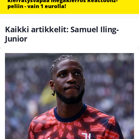
kierrätysvapaa megakierros Reactoonz-
peliin - vain 1 eurolla!
Kaikki artikkelit: Samuel Iling-
Junior