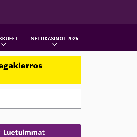
KKUEET
NETTIKASINOT 2026
egakierros
Luetuimmat