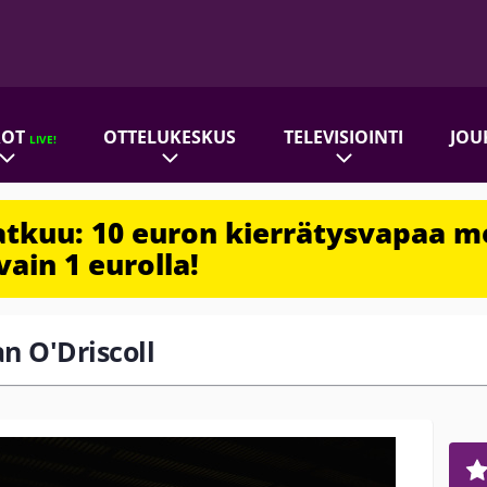
ROT
OTTELUKESKUS
TELEVISIOINTI
JOU
LIVE!
jatkuu: 10 euron kierrätysvapaa m
vain 1 eurolla!
an O'Driscoll