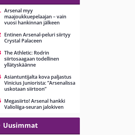
Arsenal myy
maajoukkuepelaajan – vain
vuosi hankinnan jälkeen
Entinen Arsenal-peluri siirtyy
Crystal Palaceen
The Athletic: Rodrin
siirtosaagaan todellinen
yllätyskäänne
Asiantuntijalta kova paljastus
Vinicius Juniorista: ”Arsenalissa
uskotaan siirtoon”
Megasiirto! Arsenal hankki
Valioliiga-seuran jalokiven
Uusimmat