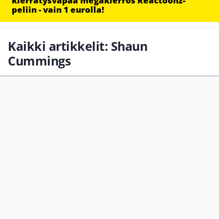
kierrätysvapaa megakierros Reactoonz-
peliin - vain 1 eurolla!
Kaikki artikkelit: Shaun
Cummings