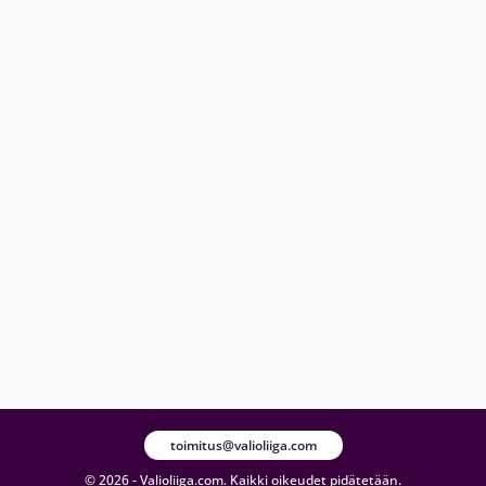
toimitus@valioliiga.com
© 2026 - Valioliiga.com. Kaikki oikeudet pidätetään.