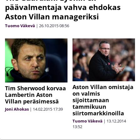
päävalmentaja vahva ehdokas
Aston Villan manageriksi
Tuomo Väkevä
|
26.10.2015
08:56
Aston Villan omistaja
Tim Sherwood korvaa
on valmis
Lambertin Aston
sijoittamaan
Villan peräsimessä
tammikuun
Joni Ahokas
|
14.02.2015
17:39
siirtomarkkinoilla
Tuomo Väkevä
|
13.12.2014
13:52