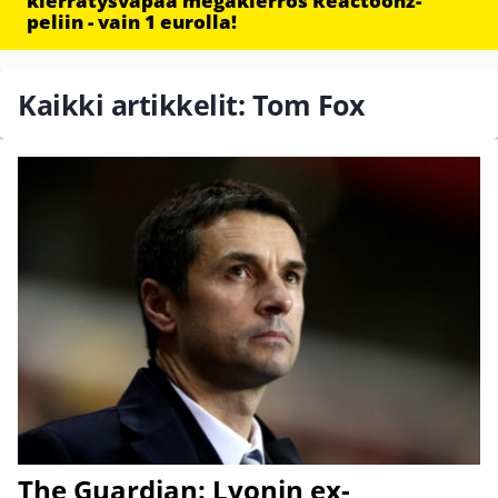
kierrätysvapaa megakierros Reactoonz-
peliin - vain 1 eurolla!
Kaikki artikkelit: Tom Fox
The Guardian: Lyonin ex-