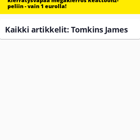
kierrätysvapaa megakierros Reactoonz-
peliin - vain 1 eurolla!
Kaikki artikkelit: Tomkins James