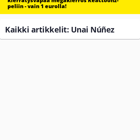
kierrätysvapaa megakierros Reactoonz-
peliin - vain 1 eurolla!
Kaikki artikkelit: Unai Núñez