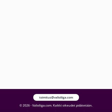
toimitus@valioliiga.com
© 2026 - Valioliiga.com. Kaikki oikeudet pidätetään.