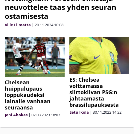
neuvottelee taas yhden seuran
ostamisesta
Ville Liimatta
|
20.11.2024
10:08
ES: Chelsea
Chelsean
voittamassa
huippulupaus
siirtokilvan PSG:n
loppukaudeksi
jahtaamasta
lainalle vanhaan
brassilupauksesta
seuraansa
Eetu Ikola
|
30.11.2022
14:32
Joni Ahokas
|
02.03.2023
18:07