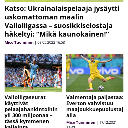
Katso: Ukrainalaispelaaja jysäytti
uskomattoman maalin
Valioliigassa – suosikkiselostaja
häkeltyi: ”Mikä kaunokainen!”
Mico Tuominen
|
08.05.2022
16:53
Valioliigaseurat
Valmentaja paljastaa:
käyttivät
Everton vahvistuu
pelaajahankintoihin
maajoukkuepuolustaj
yli 300 miljoonaa –
alla
tässä kymmenen
Mico Tuominen
|
17.12.2021
kalleinta
11:47