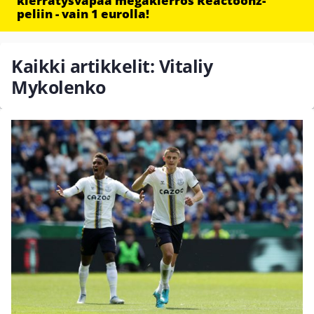
kierrätysvapaa megakierros Reactoonz-
peliin - vain 1 eurolla!
Kaikki artikkelit: Vitaliy
Mykolenko