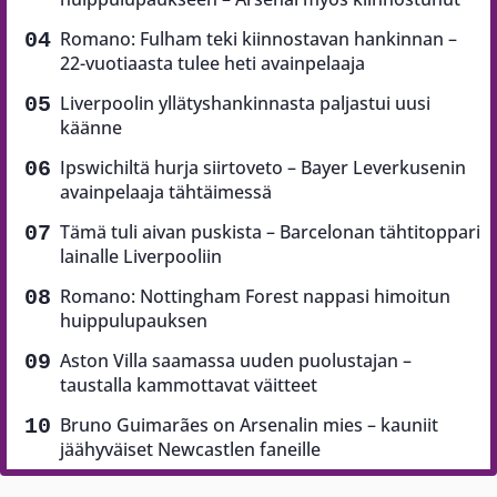
Romano: Fulham teki kiinnostavan hankinnan –
22-vuotiaasta tulee heti avainpelaaja
Liverpoolin yllätyshankinnasta paljastui uusi
käänne
Ipswichiltä hurja siirtoveto – Bayer Leverkusenin
avainpelaaja tähtäimessä
Tämä tuli aivan puskista – Barcelonan tähtitoppari
lainalle Liverpooliin
Romano: Nottingham Forest nappasi himoitun
huippulupauksen
Aston Villa saamassa uuden puolustajan –
taustalla kammottavat väitteet
Bruno Guimarães on Arsenalin mies – kauniit
jäähyväiset Newcastlen faneille