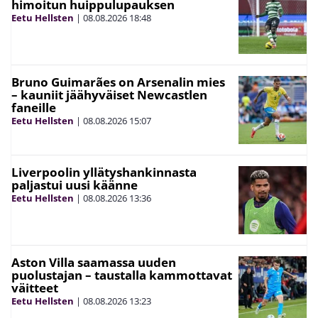
himoitun huippulupauksen
Eetu Hellsten
|
08.08.2026
18:48
Bruno Guimarães on Arsenalin mies
– kauniit jäähyväiset Newcastlen
faneille
Eetu Hellsten
|
08.08.2026
15:07
Liverpoolin yllätyshankinnasta
paljastui uusi käänne
Eetu Hellsten
|
08.08.2026
13:36
Aston Villa saamassa uuden
puolustajan – taustalla kammottavat
väitteet
Eetu Hellsten
|
08.08.2026
13:23