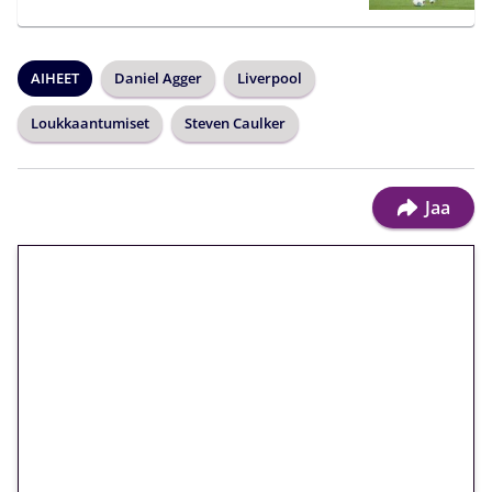
AIHEET
Daniel Agger
Liverpool
Loukkaantumiset
Steven Caulker
Jaa
🎁 Huipputarjous jatkuu: 10
euron kierrätysvapaa
megakierros Reactoonz-
peliin – vain 1 eurolla!
Peli: Reactoonz
Vain uusille asiakkaille!