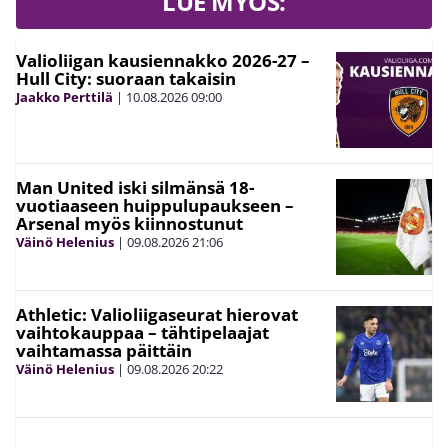
LUE MYÖS:
Valioliigan kausiennakko 2026-27 –
Hull City: suoraan takaisin
Jaakko Perttilä
|
10.08.2026
09:00
Man United iski silmänsä 18-
vuotiaaseen huippulupaukseen –
Arsenal myös kiinnostunut
Väinö Helenius
|
09.08.2026
21:06
Athletic: Valioliigaseurat hierovat
vaihtokauppaa – tähtipelaajat
vaihtamassa päittäin
Väinö Helenius
|
09.08.2026
20:22