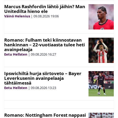
Marcus Rashfordin lähtö jäihin? Man
Unitedilta hieno ele
Väinö Helenius
|
09.08.2026
19:06
Romano: Fulham teki kiinnostavan
hankinnan – 22-vuotiaasta tulee heti
avainpelaaja
Eetu Hellsten
|
09.08.2026
16:27
Ipswichiltä hurja siirtoveto – Bayer
Leverkusenin avainpelaaja
tähtäimessä
Eetu Hellsten
|
09.08.2026
13:23
Romano: Nottingham Forest nappasi