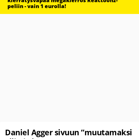
kierrätysvapaa megakierros Reactoonz-
peliin - vain 1 eurolla!
Daniel Agger sivuun ”muutamaksi