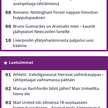
avainpelaaja tähtäimessä
Romano: Nottingham Forest nappasi himoitun
huippulupauksen
Bruno Guimarães on Arsenalin mies – kauniit
jäähyväiset Newcastlen faneille
Liverpoolin yllätyshankinnasta paljastui uusi
käänne
Luetuimmat
Athletic: Valioliigaseurat hierovat vaihtokauppaa –
tähtipelaajat vaihtamassa päittäin
Marcus Rashfordin lähtö jäihin? Man Unitedilta
hieno ele
Man United iski silmänsä 18-vuotiaaseen
huippulupaukseen – Arsenal myös kiinnostunut