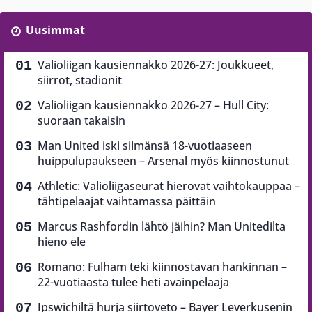
Uusimmat
Valioliigan kausiennakko 2026-27: Joukkueet,
siirrot, stadionit
Valioliigan kausiennakko 2026-27 – Hull City:
suoraan takaisin
Man United iski silmänsä 18-vuotiaaseen
huippulupaukseen – Arsenal myös kiinnostunut
Athletic: Valioliigaseurat hierovat vaihtokauppaa –
tähtipelaajat vaihtamassa päittäin
Marcus Rashfordin lähtö jäihin? Man Unitedilta
hieno ele
Romano: Fulham teki kiinnostavan hankinnan –
22-vuotiaasta tulee heti avainpelaaja
Ipswichiltä hurja siirtoveto – Bayer Leverkusenin