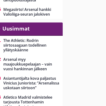
tähtipuolustajasta
Megasiirto! Arsenal hankki
Valioliiga-seuran jalokiven
Uusimmat
The Athletic: Rodrin
siirtosaagaan todellinen
yllätyskäänne
Arsenal myy
maajoukkuepelaajan – vain
vuosi hankinnan jälkeen
Asiantuntijalta kova paljastus
Vinicius Juniorista: ”Arsenalissa
uskotaan siirtoon”
Atletico Madrid valmistelee
tarjousta Tottenhamin