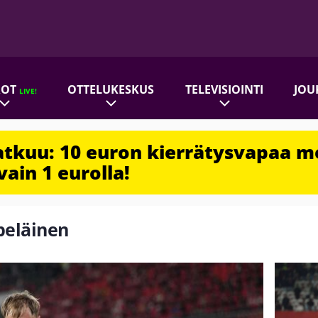
ROT
OTTELUKESKUS
TELEVISIOINTI
JOU
LIVE!
jatkuu: 10 euron kierrätysvapaa m
vain 1 eurolla!
lpeläinen