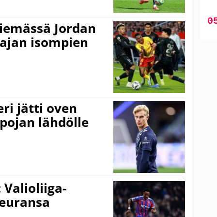
viemässä Jordan
ajan isompien
i jätti oven
pojan lähdölle
 Valioliiga-
seuransa