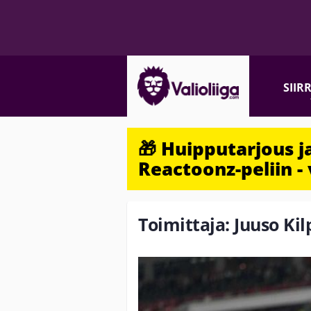
SIIR
🎁 Huipputarjous 
Reactoonz-peliin - 
Toimittaja: Juuso Ki