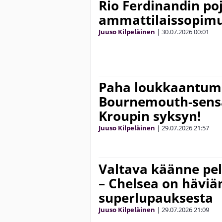
Rio Ferdinandin poj
ammattilaissopim
Juuso Kilpeläinen
|
30.07.2026
00:01
Paha loukkaantum
Bournemouth-sensaa
Kroupin syksyn!
Juuso Kilpeläinen
|
29.07.2026
21:57
Valtava käänne pe
– Chelsea on häviä
superlupauksesta
Juuso Kilpeläinen
|
29.07.2026
21:09