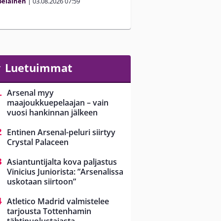
peläinen
|
03.08.2026
07:59
Luetuimmat
Arsenal myy
maajoukkuepelaajan – vain
vuosi hankinnan jälkeen
Entinen Arsenal-peluri siirtyy
Crystal Palaceen
Asiantuntijalta kova paljastus
Vinicius Juniorista: ”Arsenalissa
uskotaan siirtoon”
Atletico Madrid valmistelee
tarjousta Tottenhamin