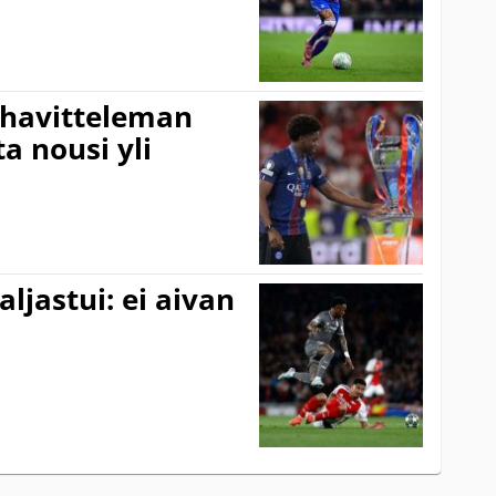
n havitteleman
a nousi yli
aljastui: ei aivan