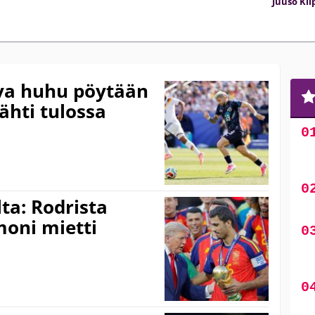
Juuso Kil
ova huhu pöytään
ähti tulossa
ta: Rodrista
moni mietti