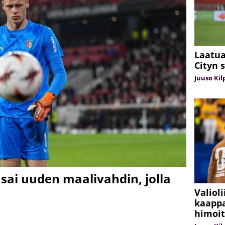
Laatua
Cityn 
Juuso Kil
 sai uuden maalivahdin, jolla
Valioli
kaappa
himoit