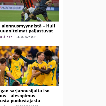
 alennusmyynnistä – Hull
suunnitelmat paljastuvat
peläinen
|
03.08.2026
09:12
igan sarjanousijalta iso
us – aiesopimus
usta puolustajasta