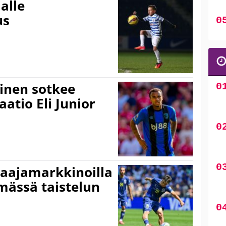
alle
us
inen sotkee
tio Eli Junior
laajamarkkinoilla
mässä taistelun