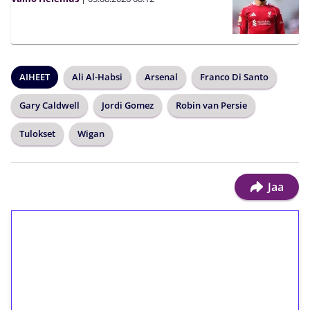
AIHEET
Ali Al-Habsi
Arsenal
Franco Di Santo
Gary Caldwell
Jordi Gomez
Robin van Persie
Tulokset
Wigan
Jaa
1€ = 10€ arvosta
ilmaiskierroksia ilman
kierrätystä!