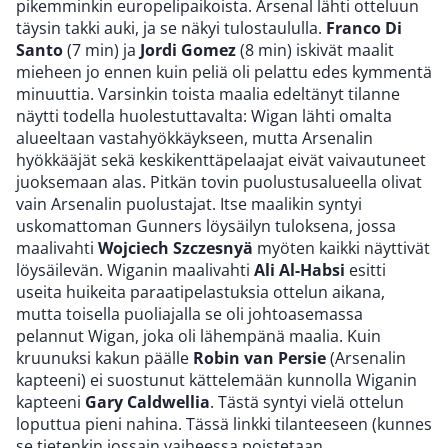
pikemminkin europelipaikoista. Arsenal lähti otteluun
täysin takki auki, ja se näkyi tulostaululla.
Franco Di
Santo
(7 min) ja
Jordi Gomez
(8 min) iskivät maalit
mieheen jo ennen kuin peliä oli pelattu edes kymmentä
minuuttia. Varsinkin toista maalia edeltänyt tilanne
näytti todella huolestuttavalta: Wigan lähti omalta
alueeltaan vastahyökkäykseen, mutta Arsenalin
hyökkääjät sekä keskikenttäpelaajat eivät vaivautuneet
juoksemaan alas. Pitkän tovin puolustusalueella olivat
vain Arsenalin puolustajat. Itse maalikin syntyi
uskomattoman Gunners löysäilyn tuloksena, jossa
maalivahti
Wojciech Szczesnyä
myöten kaikki näyttivät
löysäilevän. Wiganin maalivahti
Ali Al-Habsi
esitti
useita huikeita paraatipelastuksia ottelun aikana,
mutta toisella puoliajalla se oli johtoasemassa
pelannut Wigan, joka oli lähempänä maalia. Kuin
kruunuksi kakun päälle
Robin van Persie
(Arsenalin
kapteeni) ei suostunut kättelemään kunnolla Wiganin
kapteeni
Gary Caldwellia
. Tästä syntyi vielä ottelun
loputtua pieni nahina. Tässä linkki tilanteeseen (kunnes
se tietenkin jossain vaiheessa poistetaan