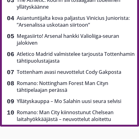
The Athletic: Rodrin siirtosaagaan todellinen
yllätyskäänne
Asiantuntijalta kova paljastus Vinicius Juniorista:
”Arsenalissa uskotaan siirtoon”
Megasiirto! Arsenal hankki Valioliiga-seuran
jalokiven
Atletico Madrid valmistelee tarjousta Tottenhamin
tähtipuolustajasta
Tottenham avasi neuvottelut Cody Gakposta
Romano: Nottingham Forest Man Cityn
tähtipelaajan perässä
Yllätyskauppa – Mo Salahin uusi seura selvisi
Romano: Man City kiinnostunut Chelsean
laitahyökkääjästä – neuvottelut aloitettu