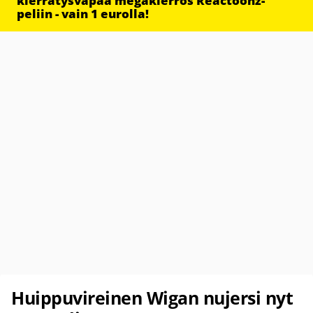
kierrätysvapaa megakierros Reactoonz-
peliin - vain 1 eurolla!
Huippuvireinen Wigan nujersi nyt