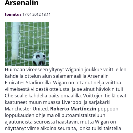
Arsenalin
toimitus
17.04.2012
13:11
Huimaan vireeseen yltynyt Wiganin joukkue voitti eilen
kahdella ottelun alun salamamaalilla Arsenalin
Emirates Stadiumilla. Wigan on ottanut neljä voittoa
viimeisestä viidestä ottelusta, ja se ainut häviökin tuli
Chelsealle kahdella paitsiomaalilla. Voittojen tiellä ovat
kaatuneet muun muassa Liverpool ja sarjakärki
Manchester United.
Roberto Martínezin
poppoon
loppukauden ohjelma oli putoamistaisteluun
ajautuneista seuroista haastavin, mutta Wigan on
näyttänyt viime aikoina seuralta, jonka tulisi taistella