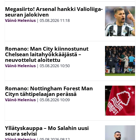
Megasiirto! Arsenal hankki Valioliiga-
seuran jalokiven
Väinö Helenius
|
05.08.2026
11:18
Romano: Man City kiinnostunut
Chelsean laitahyökkääjästä –
neuvottelut aloitettu
Väinö Helenius
|
05.08.2026
10:50
Romano: Nottingham Forest Man
Cityn tähtipelaajan perässä
Väinö Helenius
|
05.08.2026
10:09
Yllätyskauppa – Mo Salahin uusi
seura selvisi
Väinö Helenius
|
05.08.2026
08:12