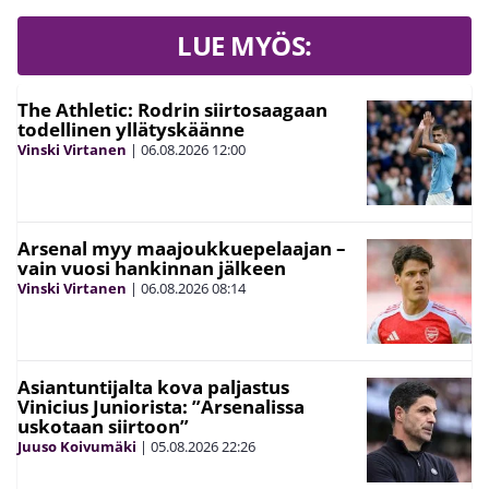
LUE MYÖS:
The Athletic: Rodrin siirtosaagaan
todellinen yllätyskäänne
Vinski Virtanen
|
06.08.2026
12:00
Arsenal myy maajoukkuepelaajan –
vain vuosi hankinnan jälkeen
Vinski Virtanen
|
06.08.2026
08:14
Asiantuntijalta kova paljastus
Vinicius Juniorista: ”Arsenalissa
uskotaan siirtoon”
Juuso Koivumäki
|
05.08.2026
22:26