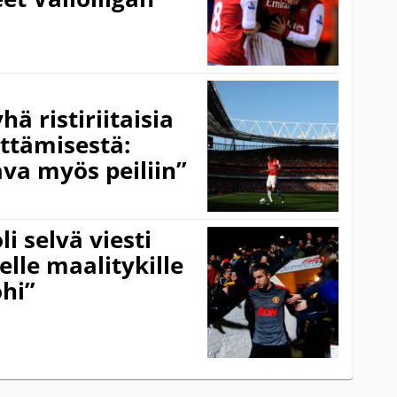
ä ristiriitaisia
ättämisestä:
va myös peiliin”
li selvä viesti
lle maalitykille
ohi”