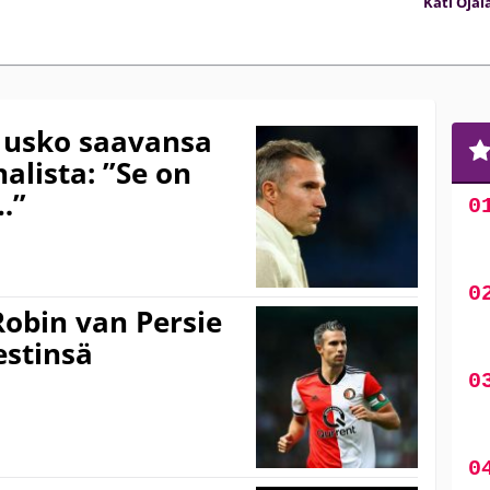
Kati Ojal
i usko saavansa
alista: ”Se on
…”
Robin van Persie
estinsä