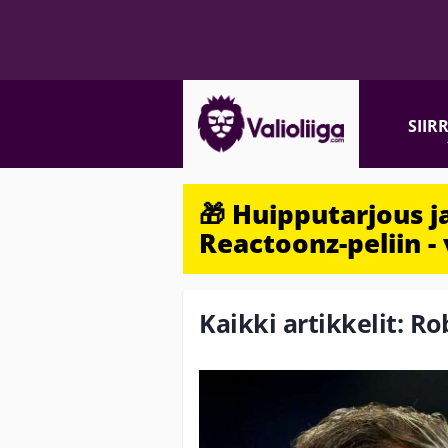
SIIR
🎁 Huipputarjous 
Reactoonz-peliin - 
Kaikki artikkelit: Ro