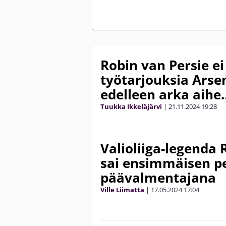
Robin van Persie e
työtarjouksia Arsen
edelleen arka aihe
Tuukka Ikkeläjärvi
|
21.11.2024
19:28
Valioliiga-legenda 
sai ensimmäisen p
päävalmentajana
Ville Liimatta
|
17.05.2024
17:04