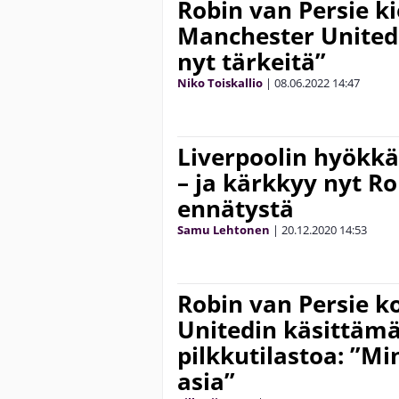
Robin van Persie ki
Manchester Unitedi
nyt tärkeitä”
Niko Toiskallio
|
08.06.2022
14:47
Liverpoolin hyökkää
– ja kärkkyy nyt R
ennätystä
Samu Lehtonen
|
20.12.2020
14:53
Robin van Persie 
Unitedin käsittäm
pilkkutilastoa: ”Mi
asia”