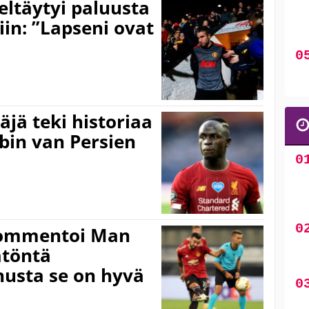
eltäytyi paluusta
in: ”Lapseni ovat
jä teki historiaa
obin van Persien
kommentoi Man
ätöntä
nusta se on hyvä