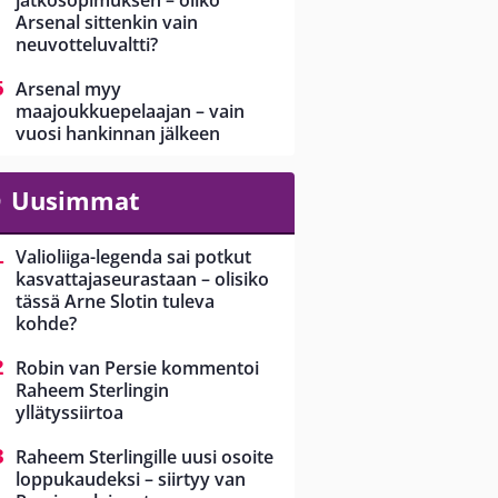
jatkosopimuksen – oliko
Arsenal sittenkin vain
neuvotteluvaltti?
Arsenal myy
maajoukkuepelaajan – vain
vuosi hankinnan jälkeen
Uusimmat
Valioliiga-legenda sai potkut
kasvattajaseurastaan – olisiko
tässä Arne Slotin tuleva
kohde?
Robin van Persie kommentoi
Raheem Sterlingin
yllätyssiirtoa
Raheem Sterlingille uusi osoite
loppukaudeksi – siirtyy van