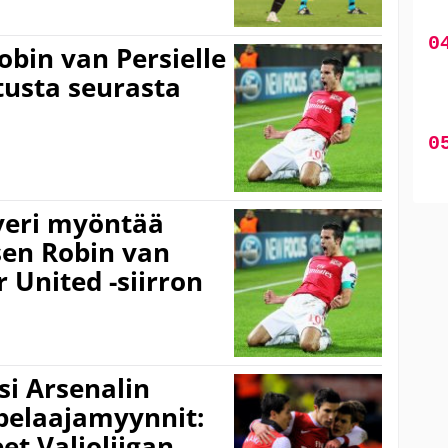
obin van Persielle
tusta seurasta
veri myöntää
en Robin van
 United -siirron
si Arsenalin
elaajamyynnit:
et Valioliigan