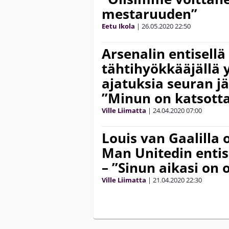
mestaruuden”
Eetu Ikola
|
26.05.2020
22:50
Arsenalin entisellä
tähtihyökkääjällä yh
ajatuksia seuran j
”Minun on katsotta
Ville Liimatta
|
24.04.2020
07:00
Louis van Gaalilla o
Man Unitedin entise
– ”Sinun aikasi on 
Ville Liimatta
|
21.04.2020
22:30