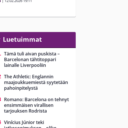
a
|
12.02.2026
19:11
Luetuimmat
Tämä tuli aivan puskista –
Barcelonan tähtitoppari
lainalle Liverpooliin
The Athletic: Englannin
maajoukkuemiestä syytetään
pahoinpitelystä
Romano: Barcelona on tehnyt
ensimmäisen virallisen
tarjouksen Rodrista
Vinícius Júnior teki