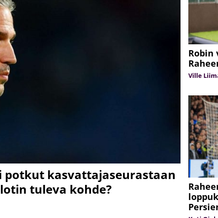
Robin 
Raheem
Ville Lii
ai potkut kasvattajaseurastaan
Raheem
Slotin tuleva kohde?
loppuk
Persie