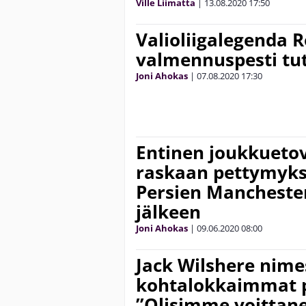
Ville Liimatta
|
13.08.2020
17:50
Valioliigalegenda R
valmennuspesti tu
Joni Ahokas
|
07.08.2020
17:30
Entinen joukkueto
raskaan pettymyks
Persien Manchester
jälkeen
Joni Ahokas
|
09.06.2020
08:00
Jack Wilshere nime
kohtalokkaimmat p
”Olisimme voittane