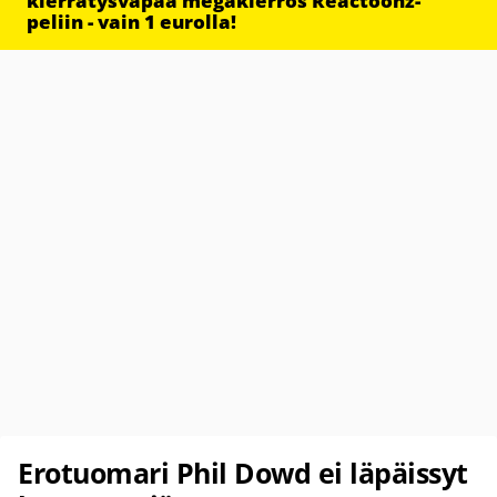
kierrätysvapaa megakierros Reactoonz-
peliin - vain 1 eurolla!
Erotuomari Phil Dowd ei läpäissyt