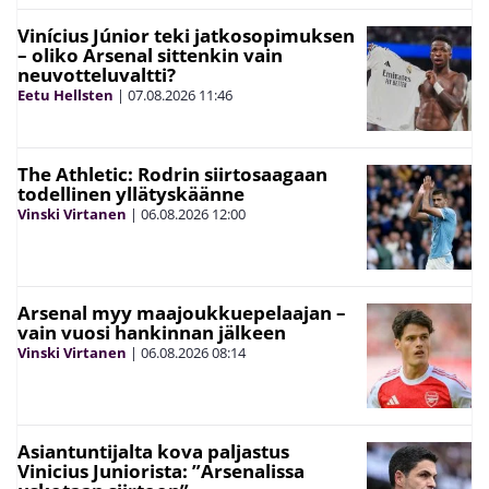
Vinícius Júnior teki jatkosopimuksen
– oliko Arsenal sittenkin vain
neuvotteluvaltti?
Eetu Hellsten
|
07.08.2026
11:46
The Athletic: Rodrin siirtosaagaan
todellinen yllätyskäänne
Vinski Virtanen
|
06.08.2026
12:00
Arsenal myy maajoukkuepelaajan –
vain vuosi hankinnan jälkeen
Vinski Virtanen
|
06.08.2026
08:14
Asiantuntijalta kova paljastus
Vinicius Juniorista: ”Arsenalissa