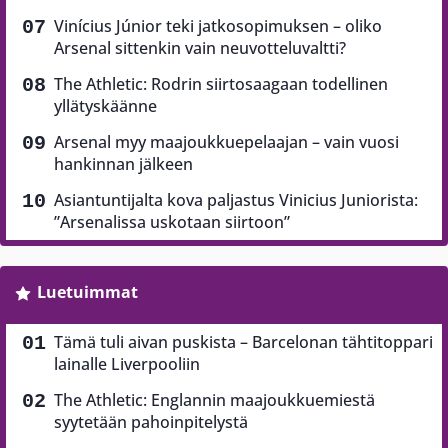
Vinícius Júnior teki jatkosopimuksen – oliko
Arsenal sittenkin vain neuvotteluvaltti?
The Athletic: Rodrin siirtosaagaan todellinen
yllätyskäänne
Arsenal myy maajoukkuepelaajan – vain vuosi
hankinnan jälkeen
Asiantuntijalta kova paljastus Vinicius Juniorista:
”Arsenalissa uskotaan siirtoon”
Luetuimmat
Tämä tuli aivan puskista – Barcelonan tähtitoppari
lainalle Liverpooliin
The Athletic: Englannin maajoukkuemiestä
syytetään pahoinpitelystä