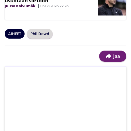
uskotaan siirtoon”
Juuso Koivumäki
|
05.08.2026
22:26
AIHEET
Phil Dowd
Jaa
1€ = 10€ arvosta
ilmaiskierroksia ilman
kierrätystä!
Talleta 1€
Saat heti 50 ilmaiskierrosta Tuohi 1000 -
peliin (arvo 0,20€ per kierros)!