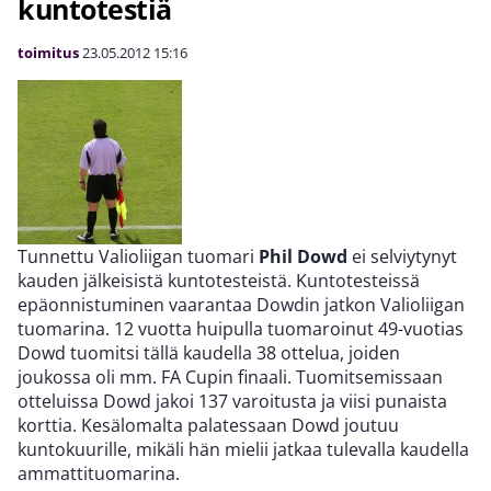
kuntotestiä
toimitus
23.05.2012
15:16
Tunnettu Valioliigan tuomari
Phil Dowd
ei selviytynyt
kauden jälkeisistä kuntotesteistä. Kuntotesteissä
epäonnistuminen vaarantaa Dowdin jatkon Valioliigan
tuomarina. 12 vuotta huipulla tuomaroinut 49-vuotias
Dowd tuomitsi tällä kaudella 38 ottelua, joiden
joukossa oli mm. FA Cupin finaali. Tuomitsemissaan
otteluissa Dowd jakoi 137 varoitusta ja viisi punaista
korttia. Kesälomalta palatessaan Dowd joutuu
kuntokuurille, mikäli hän mielii jatkaa tulevalla kaudella
ammattituomarina.