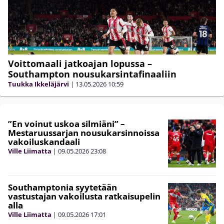
Voittomaali jatkoajan lopussa –
Southampton nousukarsintafinaaliin
Tuukka Ikkeläjärvi
|
13.05.2026
10:59
”En voinut uskoa silmiäni” –
Mestaruussarjan nousukarsinnoissa
vakoiluskandaali
Ville Liimatta
|
09.05.2026
23:08
Southamptonia syytetään
vastustajan vakoilusta ratkaisupelin
alla
Ville Liimatta
|
09.05.2026
17:01