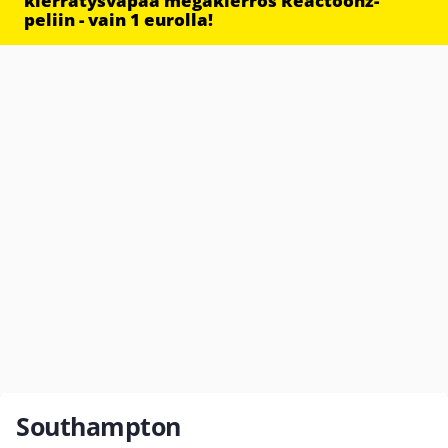
kierrätysvapaa megakierros Reactoonz-
peliin - vain 1 eurolla!
Southampton