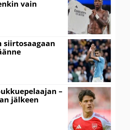
tenkin vain
n siirtosaagaan
käänne
ukkuepelaajan –
an jälkeen