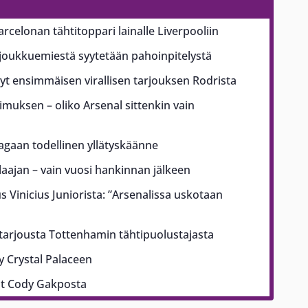
arcelonan tähtitoppari lainalle Liverpooliin
ajoukkuemiestä syytetään pahoinpitelystä
t ensimmäisen virallisen tarjouksen Rodrista
pimuksen – oliko Arsenal sittenkin vain
aagaan todellinen yllätyskäänne
ajan – vain vuosi hankinnan jälkeen
us Vinicius Juniorista: ”Arsenalissa uskotaan
 tarjousta Tottenhamin tähtipuolustajasta
yy Crystal Palaceen
ut Cody Gakposta