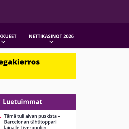
KKUEET
NETTIKASINOT 2026
egakierros
Luetuimmat
Tämä tuli aivan puskista –
Barcelonan tähtitoppari
lainalle Liverpooliin