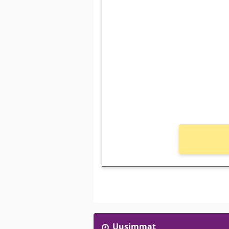
1€ = 10€ arvosta 
kierrätystä!
Talleta 1€
Saat heti 50 ilmaiskierr
kierros)!
Ei kierrätysvaatimusta!
Uusimmat