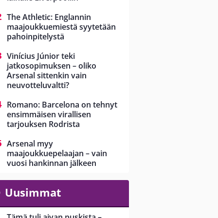
The Athletic: Englannin
maajoukkuemiestä syytetään
pahoinpitelystä
Vinícius Júnior teki
jatkosopimuksen – oliko
Arsenal sittenkin vain
neuvotteluvaltti?
Romano: Barcelona on tehnyt
ensimmäisen virallisen
tarjouksen Rodrista
Arsenal myy
maajoukkuepelaajan – vain
vuosi hankinnan jälkeen
Uusimmat
Tämä tuli aivan puskista –