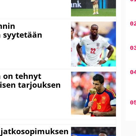
nnin
 syytetään
 on tehnyt
isen tarjouksen
ki jatkosopimuksen