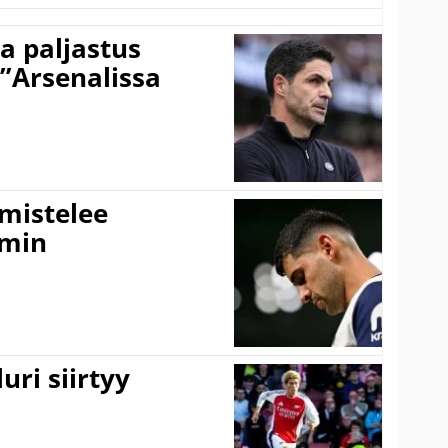
a paljastus
 ”Arsenalissa
lmistelee
amin
uri siirtyy