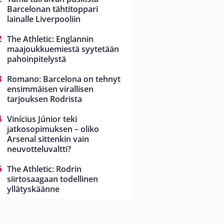
Barcelonan tähtitoppari
lainalle Liverpooliin
The Athletic: Englannin
maajoukkuemiestä syytetään
pahoinpitelystä
Romano: Barcelona on tehnyt
ensimmäisen virallisen
tarjouksen Rodrista
Vinícius Júnior teki
jatkosopimuksen – oliko
Arsenal sittenkin vain
neuvotteluvaltti?
The Athletic: Rodrin
siirtosaagaan todellinen
yllätyskäänne