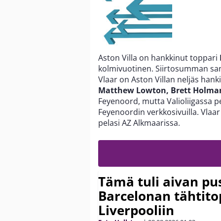
Aston Villa on hankkinut toppari
kolmivuotinen. Siirtosumman san
Vlaar on Aston Villan neljäs han
Matthew Lowton, Brett Holma
Feyenoord, mutta Valioliigassa p
Feyenoordin verkkosivuilla. Vlaar
pelasi AZ Alkmaarissa.
Tämä tuli aivan pus
Barcelonan tähtitop
Liverpooliin