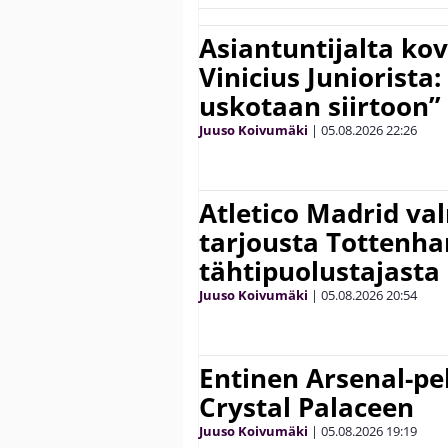
Asiantuntijalta kov
Vinicius Juniorista:
uskotaan siirtoon”
Juuso Koivumäki
|
05.08.2026
22:26
Atletico Madrid va
tarjousta Tottenh
tähtipuolustajasta
Juuso Koivumäki
|
05.08.2026
20:54
Entinen Arsenal-pel
Crystal Palaceen
Juuso Koivumäki
|
05.08.2026
19:19