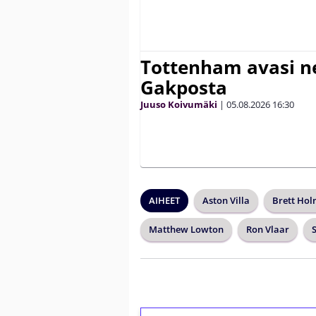
Tottenham avasi n
Gakposta
Juuso Koivumäki
|
05.08.2026
16:30
AIHEET
Aston Villa
Brett Ho
Matthew Lowton
Ron Vlaar
S