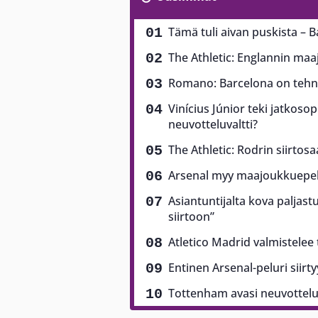
Tämä tuli aivan puskista – B
The Athletic: Englannin ma
Romano: Barcelona on tehny
Vinícius Júnior teki jatkoso
neuvotteluvaltti?
The Athletic: Rodrin siirtos
Arsenal myy maajoukkuepela
Asiantuntijalta kova paljast
siirtoon”
Atletico Madrid valmistelee
Entinen Arsenal-peluri siirt
Tottenham avasi neuvottel