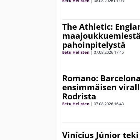
Eetu Hellsten
|
08.08.2026
01:03
The Athletic: Engla
maajoukkuemiestä
pahoinpitelystä
Eetu Hellsten
|
07.08.2026
17:45
Romano: Barcelona
ensimmäisen virall
Rodrista
Eetu Hellsten
|
07.08.2026
16:43
Vinícius Júnior te