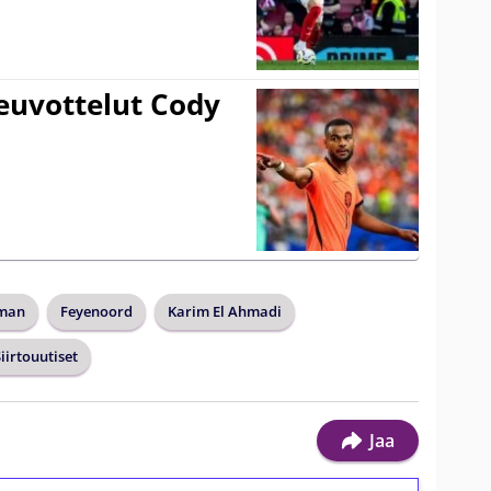
euvottelut Cody
lman
Feyenoord
Karim El Ahmadi
iirtouutiset
Jaa