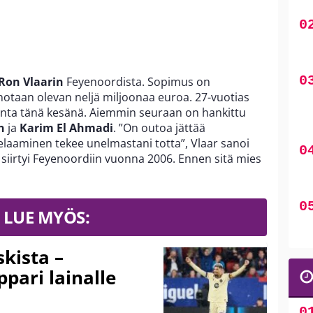
Ron Vlaarin
Feyenoordista. Sopimus on
otaan olevan neljä miljoonaa euroa. 27-vuotias
kinta tänä kesänä. Aiemmin seuraan on hankittu
n
ja
Karim El Ahmadi
. ”On outoa jättää
elaaminen tekee unelmastani totta”, Vlaar sanoi
 siirtyi Feyenoordiin vuonna 2006. Ennen sitä mies
LUE MYÖS:
kista –
pari lainalle