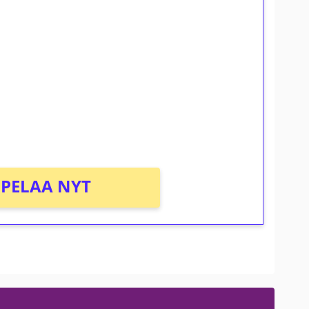
ilmaiskierroksia ilman
osta Tuohi 1000 -peliin (arvo 0,20€ per
PELAA NYT