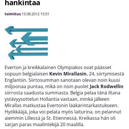
hankintaa
toimitus
15.08.2012
15:51
Everton ja kreikkalainen Olympiakos ovat päässet
sopuun belgialaisen
Kevin Mirallasin
, 24, siirtymisestä
Englantiin. Siirtosumman sanotaan olevan noin kuusi
miljoonaa puntaa, mikä on noin puolet
Jack Rodwellin
siirrosta saadusta summasta. Belgia pelaa tänä iltana
ystävyysottelun Hollantia vastaan, minkä jälkeen
Mirallas matkustaa Evertonin lääkärintarkastukseen.
Hyökkääjä, joka voi pelata myös laiturina, on pelannut
aiemmin Lillessä ja St. Etiennessä. Kreikassa hän oli
sarjan paras maalintekijä 20 maalilla.