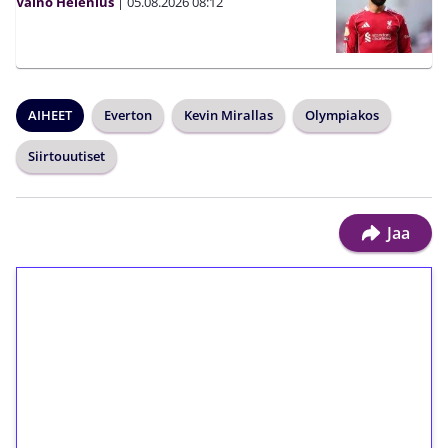
Väinö Helenius
|
05.08.2026
08:12
AIHEET
Everton
Kevin Mirallas
Olympiakos
Siirtouutiset
Jaa
1€ = 10€ arvosta
ilmaiskierroksia ilman
kierrätystä!
Talleta 1€