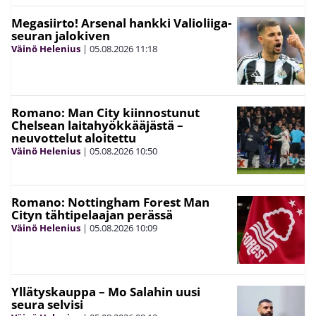
Megasiirto! Arsenal hankki Valioliiga-
seuran jalokiven
Väinö Helenius
|
05.08.2026
11:18
Romano: Man City kiinnostunut
Chelsean laitahyökkääjästä –
neuvottelut aloitettu
Väinö Helenius
|
05.08.2026
10:50
Romano: Nottingham Forest Man
Cityn tähtipelaajan perässä
Väinö Helenius
|
05.08.2026
10:09
Yllätyskauppa – Mo Salahin uusi
seura selvisi