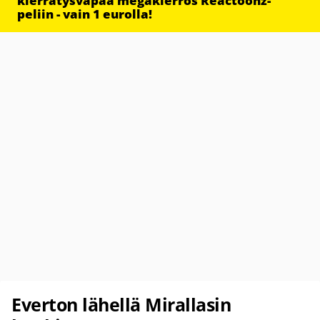
kierrätysvapaa megakierros Reactoonz-
peliin - vain 1 eurolla!
Everton lähellä Mirallasin