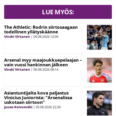
LUE MYÖS:
The Athletic: Rodrin siirtosaagaan
todellinen yllätyskäänne
Vinski Virtanen
|
06.08.2026
12:00
Arsenal myy maajoukkuepelaajan –
vain vuosi hankinnan jälkeen
Vinski Virtanen
|
06.08.2026
08:14
Asiantuntijalta kova paljastus
Vinicius Juniorista: ”Arsenalissa
uskotaan siirtoon”
Juuso Koivumäki
|
05.08.2026
22:26