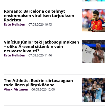
Romano: Barcelona on tehnyt
ensimmäisen virallisen tarjouksen
Rodrista
Eetu Hellsten
|
07.08.2026
16:43
Vinícius Júnior teki jatkosopimuksen
– oliko Arsenal sittenkin vain
neuvotteluvaltti?
Eetu Hellsten
|
07.08.2026
11:46
The Athletic: Rodrin siirtosaagaan
todellinen yllätyskäänne
Vinski Virtanen
|
06.08.2026
12:00