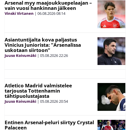
Arsenal myy maajoukkuepelaajan –
vain vuosi hankinnan jälkeen
Vinski Virtanen
|
06.08.2026
08:14
Asiantuntijalta kova paljastus
Vinicius Juniorista: ”Arsenalissa
uskotaan siirtoon”
Juuso Koivumäki
|
05.08.2026
22:26
Atletico Madrid valmistelee
tarjousta Tottenhamin
tähtipuolustajasta
Juuso Koivumäki
|
05.08.2026
20:54
Entinen Arsenal-peluri siirtyy Crystal
Palaceen