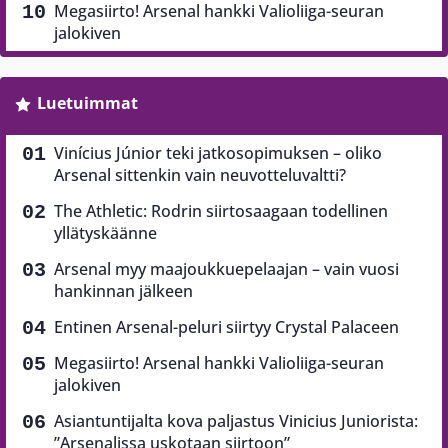
Megasiirto! Arsenal hankki Valioliiga-seuran
jalokiven
Luetuimmat
Vinícius Júnior teki jatkosopimuksen – oliko
Arsenal sittenkin vain neuvotteluvaltti?
The Athletic: Rodrin siirtosaagaan todellinen
yllätyskäänne
Arsenal myy maajoukkuepelaajan – vain vuosi
hankinnan jälkeen
Entinen Arsenal-peluri siirtyy Crystal Palaceen
Megasiirto! Arsenal hankki Valioliiga-seuran
jalokiven
Asiantuntijalta kova paljastus Vinicius Juniorista:
”Arsenalissa uskotaan siirtoon”