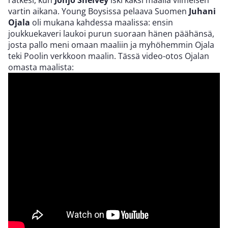
ratkesi, kun
Jonjo Shelvey
iski kaksi maalia viimeisen
vartin aikana. Young Boysissa pelaava Suomen
Juhani
Ojala
oli mukana kahdessa maalissa: ensin
joukkuekaveri laukoi purun suoraan hänen päähänsä,
josta pallo meni omaan maaliin ja myhöhemmin Ojala
teki Poolin verkkoon maalin. Tässä video-otos Ojalan
omasta maalista: