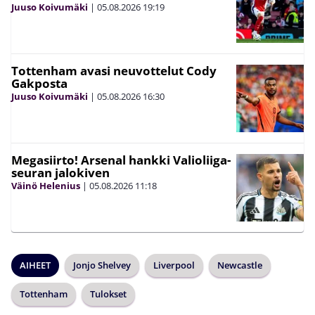
Juuso Koivumäki
|
05.08.2026
19:19
Tottenham avasi neuvottelut Cody
Gakposta
Juuso Koivumäki
|
05.08.2026
16:30
Megasiirto! Arsenal hankki Valioliiga-
seuran jalokiven
Väinö Helenius
|
05.08.2026
11:18
AIHEET
Jonjo Shelvey
Liverpool
Newcastle
Tottenham
Tulokset