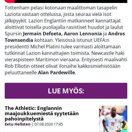
Tottenham pelasi kotonaan maalittoman tasapelin
Laziota vastaan ottelussa, josta seuraa vielä isot
jälkipyykit. Lazion Englantiin matkanneet kannattajat
aloittivat toisella puoliajalla rasistiset huudot ja laulut
Spursin
Jermain Defoeta, Aaron Lennonia
ja
Andros
Townsendia
kohtaan. Yleisössä istunut UEFA:n
presidentti Michel Platini tulee varmasti aloittamaan
tutkinnat Lazion kannattajien toimista. Newcastle haki
vieraspisteen Maritimon vieraana. Erityisesti maalivahti
Rob Elliotin otteet olivat ilonaihe kakkosmiehistöään
peluuttaneelle
Alan Pardewille
.
LUE MYÖS:
The Athletic: Englannin
maajoukkuemiestä syytetään
pahoinpitelystä
Eetu Hellsten
|
07.08.2026
17:45