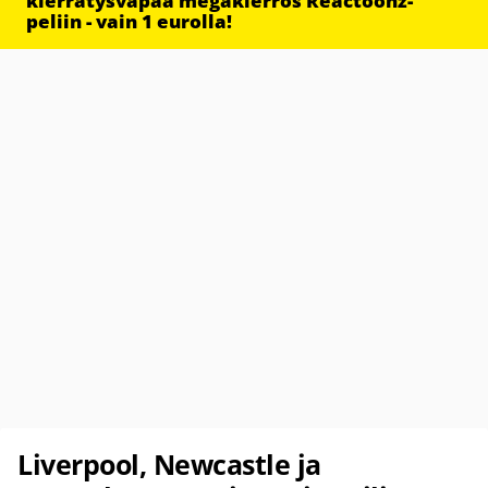
kierrätysvapaa megakierros Reactoonz-
peliin - vain 1 eurolla!
Liverpool, Newcastle ja