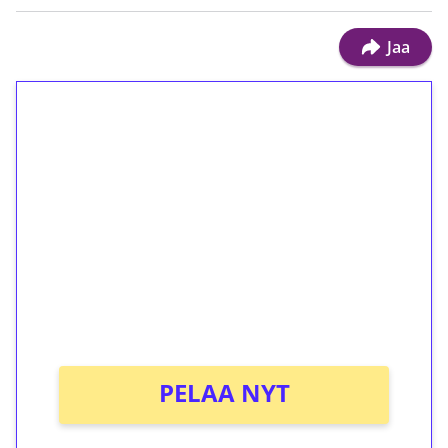
Jaa
1€ = 10€ arvosta
ilmaiskierroksia ilman
kierrätystä!
Talleta 1€
Saat heti 50 ilmaiskierrosta Tuohi 1000 -
peliin (arvo 0,20€ per kierros)!
Ei kierrätysvaatimusta!
PELAA NYT