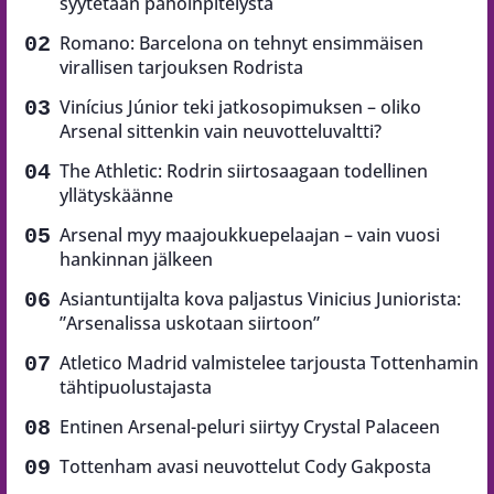
syytetään pahoinpitelystä
Romano: Barcelona on tehnyt ensimmäisen
virallisen tarjouksen Rodrista
Vinícius Júnior teki jatkosopimuksen – oliko
Arsenal sittenkin vain neuvotteluvaltti?
The Athletic: Rodrin siirtosaagaan todellinen
yllätyskäänne
Arsenal myy maajoukkuepelaajan – vain vuosi
hankinnan jälkeen
Asiantuntijalta kova paljastus Vinicius Juniorista:
”Arsenalissa uskotaan siirtoon”
Atletico Madrid valmistelee tarjousta Tottenhamin
tähtipuolustajasta
Entinen Arsenal-peluri siirtyy Crystal Palaceen
Tottenham avasi neuvottelut Cody Gakposta