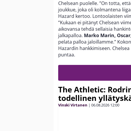
Chelsean puolelle. ”On totta, ett
joukkue, joka oli kolmantena liigas
Hazard kertoo. Lontoolaisten viim
”Kukaan ei pitänyt Chelsean viime
aikovansa tehdä sellaisia hankint
jalkapalloa.
Marko Marin, Oscar
pelata palloa jaloillamme.” Kokon
Hazardin hankkimiseen. Chelsea
puntaa.
The Athletic: Rodri
todellinen yllätys
Vinski Virtanen
|
06.08.2026
12:00