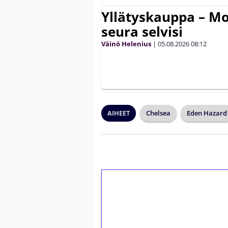
Yllätyskauppa – Mo
seura selvisi
Väinö Helenius
|
05.08.2026
08:12
AIHEET
Chelsea
Eden Hazard
1€ = 10€ arvosta 
kierrätystä!