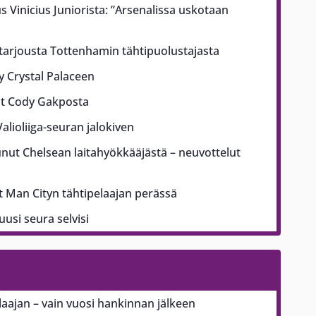
us Vinicius Juniorista: ”Arsenalissa uskotaan
 tarjousta Tottenhamin tähtipuolustajasta
yy Crystal Palaceen
ut Cody Gakposta
alioliiga-seuran jalokiven
nut Chelsean laitahyökkääjästä – neuvottelut
Man Cityn tähtipelaajan perässä
usi seura selvisi
ajan – vain vuosi hankinnan jälkeen