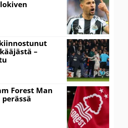
alokiven
kiinnostunut
kääjästä –
tu
am Forest Man
n perässä