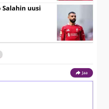
 Salahin uusi
Jaa
ilmaiskierroksia ilman