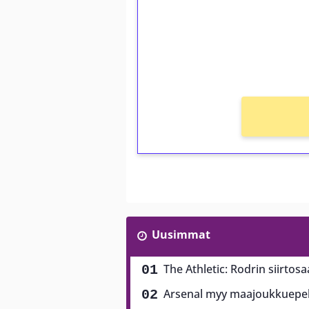
Talleta 1€
Saat heti 50 ilmaiskierr
kierros)!
Ei kierrätysvaatimusta!
Uusimmat
The Athletic: Rodrin siirtos
Arsenal myy maajoukkuepela