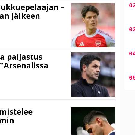
ukkuepelaajan –
an jälkeen
a paljastus
 ”Arsenalissa
lmistelee
amin