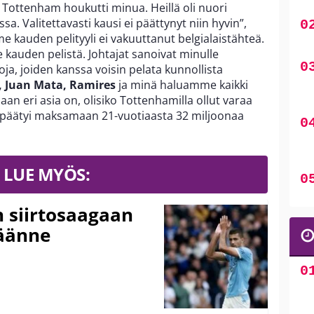
ä Tottenham houkutti minua. Heillä oli nuori
sa. Valitettavasti kausi ei päättynyt niin hyvin”,
e kauden pelityyli ei vakuuttanut belgialaistähteä.
 kauden pelistä. Johtajat sanoivat minulle
oja, joiden kanssa voisin pelata kunnollista
, Juan Mata, Ramires
ja minä haluamme kaikki
aan eri asia on, olisiko Tottenhamilla ollut varaa
 päätyi maksamaan 21-vuotiaasta 32 miljoonaa
LUE MYÖS:
n siirtosaagaan
käänne