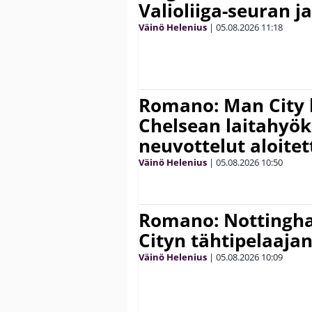
Valioliiga-seuran j
Väinö Helenius
|
05.08.2026
11:18
Romano: Man City 
Chelsean laitahyök
neuvottelut aloitet
Väinö Helenius
|
05.08.2026
10:50
Romano: Nottingh
Cityn tähtipelaaja
Väinö Helenius
|
05.08.2026
10:09