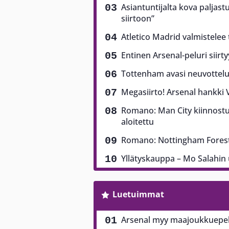
Asiantuntijalta kova paljast
siirtoon”
Atletico Madrid valmistelee
Entinen Arsenal-peluri siirt
Tottenham avasi neuvottel
Megasiirto! Arsenal hankki V
Romano: Man City kiinnostu
aloitettu
Romano: Nottingham Forest 
Yllätyskauppa – Mo Salahin u
Luetuimmat
Arsenal myy maajoukkuepela