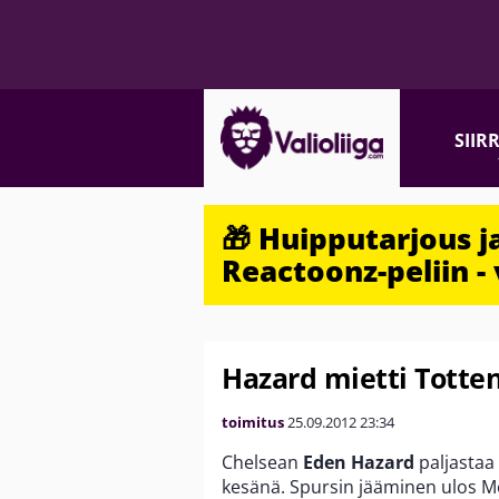
SIIR
🎁 Huipputarjous 
Reactoonz-peliin - 
Hazard mietti Totten
toimitus
25.09.2012
23:34
Chelsean
Eden Hazard
paljastaa
kesänä. Spursin jääminen ulos Mes