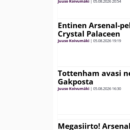
Juuso Koivumäki
|
05.08.2026
20:54
Entinen Arsenal-pel
Crystal Palaceen
Juuso Koivumäki
|
05.08.2026
19:19
Tottenham avasi n
Gakposta
Juuso Koivumäki
|
05.08.2026
16:30
Megasiirto! Arsena