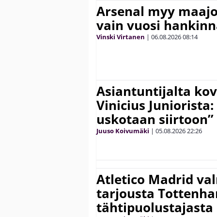
Arsenal myy maajo
vain vuosi hankinn
Vinski Virtanen
|
06.08.2026
08:14
Asiantuntijalta kov
Vinicius Juniorista:
uskotaan siirtoon”
Juuso Koivumäki
|
05.08.2026
22:26
Atletico Madrid va
tarjousta Tottenh
tähtipuolustajasta