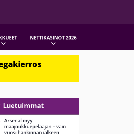
KKUEET
NETTIKASINOT 2026
egakierros
Luetuimmat
Arsenal myy
maajoukkuepelaajan – vain
vuosi hankinnan jälkeen