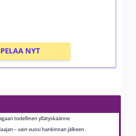
osta Tuohi 1000 -peliin (arvo 0,20€ per
PELAA NYT
aagaan todellinen yllätyskäänne
ajan – vain vuosi hankinnan jälkeen