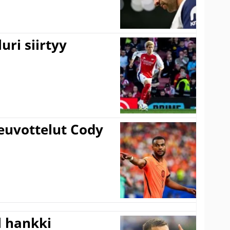
uri siirtyy
euvottelut Cody
l hankki