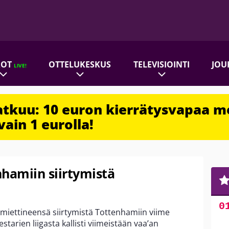
ROT
OTTELUKESKUS
TELEVISIOINTI
JOU
LIVE!
jatkuu: 10 euron kierrätysvapaa m
vain 1 eurolla!
hamiin siirtymistä
 miettineensä siirtymistä Tottenhamiin viime
tarien liigasta kallisti viimeistään vaa’an