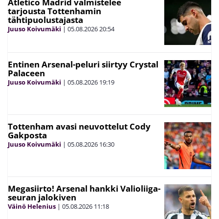
Atletico Madrid valmistelee
tarjousta Tottenhamin
tähtipuolustajasta
Juuso Koivumäki
|
05.08.2026
20:54
Entinen Arsenal-peluri siirtyy Crystal
Palaceen
Juuso Koivumäki
|
05.08.2026
19:19
Tottenham avasi neuvottelut Cody
Gakposta
Juuso Koivumäki
|
05.08.2026
16:30
Megasiirto! Arsenal hankki Valioliiga-
seuran jalokiven
Väinö Helenius
|
05.08.2026
11:18