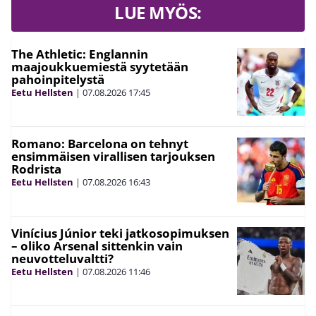
LUE MYÖS:
The Athletic: Englannin
maajoukkuemiestä syytetään
pahoinpitelystä
Eetu Hellsten
|
07.08.2026
17:45
Romano: Barcelona on tehnyt
ensimmäisen virallisen tarjouksen
Rodrista
Eetu Hellsten
|
07.08.2026
16:43
Vinícius Júnior teki jatkosopimuksen
– oliko Arsenal sittenkin vain
neuvotteluvaltti?
Eetu Hellsten
|
07.08.2026
11:46