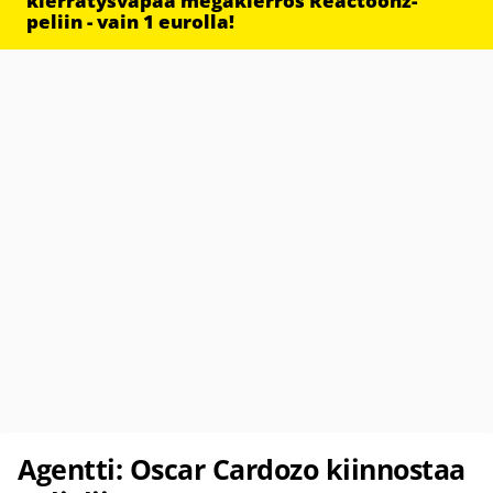
kierrätysvapaa megakierros Reactoonz-
peliin - vain 1 eurolla!
Agentti: Oscar Cardozo kiinnostaa