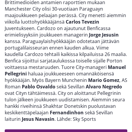
Brittimedioiden antamien raporttien mukaan
Manchester City olisi 30-vuotiaan Paraguayn
maajoukkueen pelaajan perässä. City menetti aiemmin
viikolla luottohyökkääjänsä
Carlos Tevezin
Juventukseen. Cardozo on ajautunut Benficassa
erimielisyyksiin joukkueen managerin
Jorge Jesusin
kanssa. Paraguaylaishyökkääjän odotetaan jättävän
portugalilaisseuran ennen kauden alkua. Viime
kaudella Cardozo tehtaili kaikissa kilpailuissa 26 maalia.
Benfica sijoittui sarjataulukossa toiselle sijalle Porton
voittaessa mestaruuden. Tuore City-manageri
Manuel
Pellegrini
haluaa joukkueeseen omannäköisensä
hyökkääjän. Myös Bayern Munchenin
Mario Gomez
, AS
Roman
Pablo Osvaldo
sekä Sevillan
Alvaro Negredo
ovat Cityn tähtäimessä. City on aloittanut Pellegrinin
tulon jälkeen joukkueen uudistamisen. Aiemmin seura
hankki riveihinsä Shakhtar Donetskin puolustavan
keskikenttäpelaajan
Fernandinhon
sekä Sevillan
laiturin
Jesus Navasin
. Lähde: Sky Sports