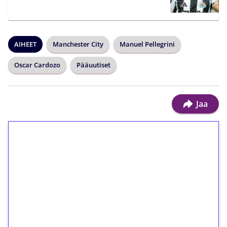
AIHEET
Manchester City
Manuel Pellegrini
Oscar Cardozo
Pääuutiset
Jaa
1€ = 10€ arvosta
ilmaiskierroksia ilman
kierrätystä!
Talleta 1€
Saat heti 50 ilmaiskierrosta Tuohi 1000 -
peliin (arvo 0,20€ per kierros)!