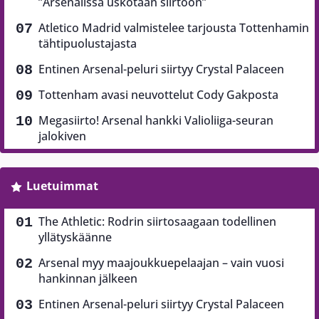
”Arsenalissa uskotaan siirtoon”
Atletico Madrid valmistelee tarjousta Tottenhamin
tähtipuolustajasta
Entinen Arsenal-peluri siirtyy Crystal Palaceen
Tottenham avasi neuvottelut Cody Gakposta
Megasiirto! Arsenal hankki Valioliiga-seuran
jalokiven
Luetuimmat
The Athletic: Rodrin siirtosaagaan todellinen
yllätyskäänne
Arsenal myy maajoukkuepelaajan – vain vuosi
hankinnan jälkeen
Entinen Arsenal-peluri siirtyy Crystal Palaceen