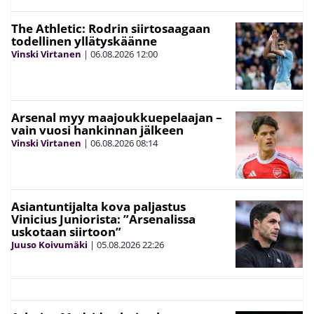
The Athletic: Rodrin siirtosaagaan
todellinen yllätyskäänne
Vinski Virtanen
|
06.08.2026
12:00
Arsenal myy maajoukkuepelaajan –
vain vuosi hankinnan jälkeen
Vinski Virtanen
|
06.08.2026
08:14
Asiantuntijalta kova paljastus
Vinicius Juniorista: ”Arsenalissa
uskotaan siirtoon”
Juuso Koivumäki
|
05.08.2026
22:26