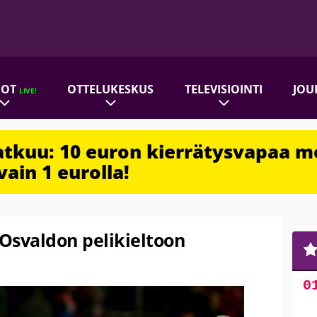
ROT
OTTELUKESKUS
TELEVISIOINTI
JOU
LIVE!
jatkuu: 10 euron kierrätysvapaa m
vain 1 eurolla!
Osvaldon pelikieltoon