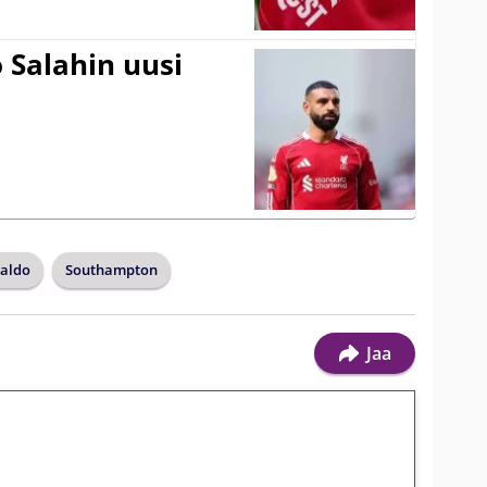
 Salahin uusi
valdo
Southampton
Jaa
ilmaiskierroksia ilman