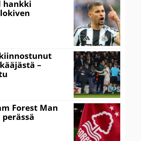
l hankki
alokiven
kiinnostunut
kääjästä –
tu
am Forest Man
n perässä