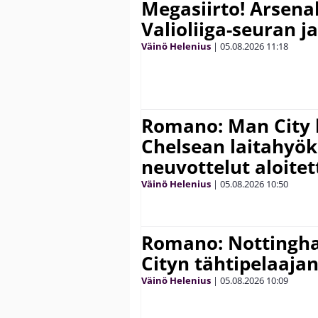
Megasiirto! Arsena
Valioliiga-seuran j
Väinö Helenius
|
05.08.2026
11:18
Romano: Man City 
Chelsean laitahyök
neuvottelut aloitet
Väinö Helenius
|
05.08.2026
10:50
Romano: Nottingh
Cityn tähtipelaaja
Väinö Helenius
|
05.08.2026
10:09