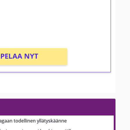
osta Tuohi 1000 -peliin (arvo 0,20€ per
PELAA NYT
aagaan todellinen yllätyskäänne