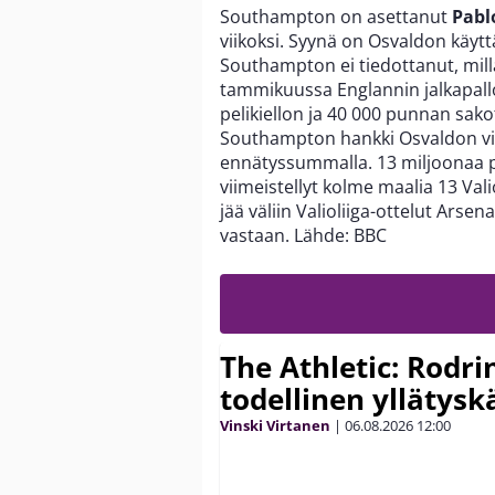
Southampton on asettanut
Pabl
viikoksi. Syynä on Osvaldon käyt
Southampton ei tiedottanut, mill
tammikuussa Englannin jalkapallo
pelikiellon ja 40 000 punnan sak
Southampton hankki Osvaldon vi
ennätyssummalla. 13 miljoonaa p
viimeistellyt kolme maalia 13 Val
jää väliin Valioliiga-ottelut Arsen
vastaan. Lähde: BBC
The Athletic: Rodri
todellinen yllätys
Vinski Virtanen
|
06.08.2026
12:00