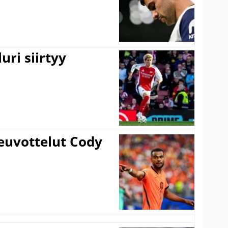
uri siirtyy
euvottelut Cody