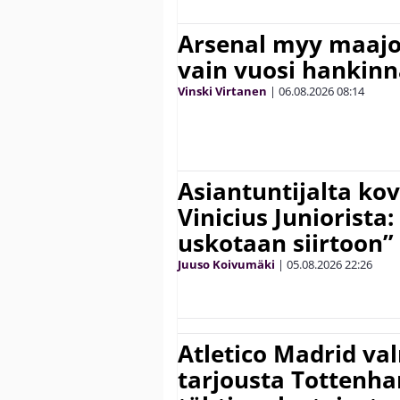
Arsenal myy maajo
vain vuosi hankinn
Vinski Virtanen
|
06.08.2026
08:14
Asiantuntijalta kov
Vinicius Juniorista:
uskotaan siirtoon”
Juuso Koivumäki
|
05.08.2026
22:26
Atletico Madrid va
tarjousta Tottenh