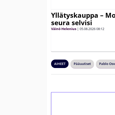
Yllätyskauppa – Mo
seura selvisi
Väinö Helenius
|
05.08.2026
08:12
AIHEET
Pääuutiset
Pablo Os
1€ = 10€ arvosta 
kierrätystä!