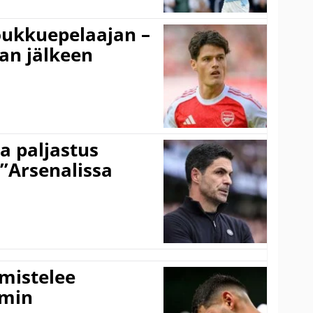
ukkuepelaajan –
an jälkeen
a paljastus
 ”Arsenalissa
lmistelee
amin