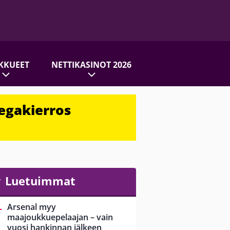
KKUEET
NETTIKASINOT 2026
egakierros
Luetuimmat
Arsenal myy
maajoukkuepelaajan – vain
vuosi hankinnan jälkeen