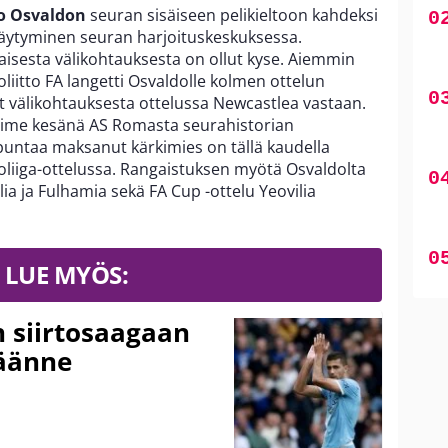
o Osvaldon
seuran sisäiseen pelikieltoon kahdeksi
täytyminen seuran harjoituskeskuksessa.
aisesta välikohtauksesta on ollut kyse. Aiemmin
liitto FA langetti Osvaldolle kolmen ottelun
ot välikohtauksesta ottelussa Newcastlea vastaan.
ime kesänä AS Romasta seurahistorian
untaa maksanut kärkimies on tällä kaudella
ioliiga-ottelussa. Rangaistuksen myötä Osvaldolta
alia ja Fulhamia sekä FA Cup -ottelu Yeovilia
LUE MYÖS:
n siirtosaagaan
käänne