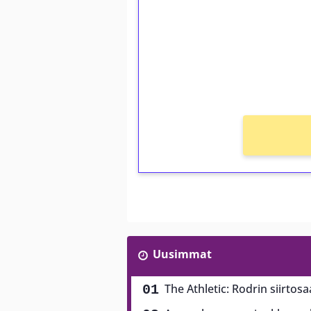
Talleta 1€
Saat heti 50 ilmaiskierr
kierros)!
Ei kierrätysvaatimusta!
Uusimmat
The Athletic: Rodrin siirtos