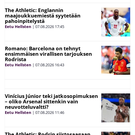
The Athletic: Englannin
maajoukkuemiestä syytetään
pahoinpitelystä
Eetu Hellsten
|
07.08.2026
17:45
Romano: Barcelona on tehnyt
ensimmäisen virallisen tarjouksen
Rodrista
Eetu Hellsten
|
07.08.2026
16:43
Vinícius Júnior teki jatkosopimuksen
– oliko Arsenal sittenkin vain
neuvotteluvaltti?
Eetu Hellsten
|
07.08.2026
11:46
The Athletic: Rodrin siirtosaagaan