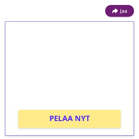
Jaa
1€ = 10€ arvosta
ilmaiskierroksia ilman
kierrätystä!
Talleta 1€
Saat heti 50 ilmaiskierrosta Tuohi 1000 -
peliin (arvo 0,20€ per kierros)!
Ei kierrätysvaatimusta!
PELAA NYT