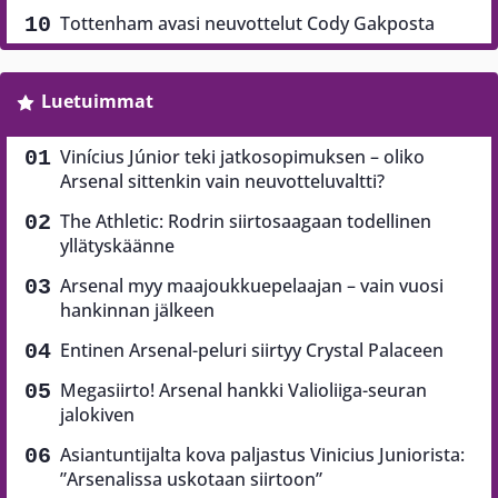
Tottenham avasi neuvottelut Cody Gakposta
Luetuimmat
Vinícius Júnior teki jatkosopimuksen – oliko
Arsenal sittenkin vain neuvotteluvaltti?
The Athletic: Rodrin siirtosaagaan todellinen
yllätyskäänne
Arsenal myy maajoukkuepelaajan – vain vuosi
hankinnan jälkeen
Entinen Arsenal-peluri siirtyy Crystal Palaceen
Megasiirto! Arsenal hankki Valioliiga-seuran
jalokiven
Asiantuntijalta kova paljastus Vinicius Juniorista:
”Arsenalissa uskotaan siirtoon”