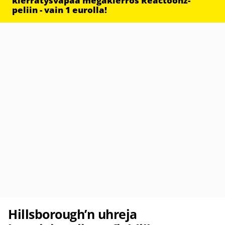
kierrätysvapaa megakierros Reactoonz-
peliin - vain 1 eurolla!
Hillsborough’n uhreja