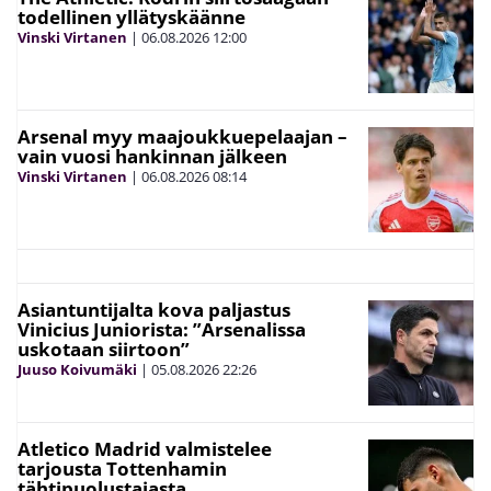
todellinen yllätyskäänne
Vinski Virtanen
|
06.08.2026
12:00
Arsenal myy maajoukkuepelaajan –
vain vuosi hankinnan jälkeen
Vinski Virtanen
|
06.08.2026
08:14
Asiantuntijalta kova paljastus
Vinicius Juniorista: ”Arsenalissa
uskotaan siirtoon”
Juuso Koivumäki
|
05.08.2026
22:26
Atletico Madrid valmistelee
tarjousta Tottenhamin
tähtipuolustajasta