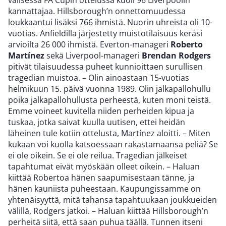
välisessä FA Cupin ottelussa kuoli 96 Liverpoolin
kannattajaa. Hillsborough’n onnettomuudessa
loukkaantui lisäksi 766 ihmistä. Nuorin uhreista oli 10-
vuotias. Anfieldilla järjestetty muistotilaisuus keräsi
arvioilta 26 000 ihmistä. Everton-manageri
Roberto
Martínez
sekä Liverpool-manageri
Brendan Rodgers
pitivät tilaisuudessa puheet kunnioittaen surullisen
tragedian muistoa. – Olin ainoastaan 15-vuotias
helmikuun 15. päivä vuonna 1989. Olin jalkapallohullu
poika jalkapallohullusta perheestä, kuten moni teistä.
Emme voineet kuvitella niiden perheiden kipua ja
tuskaa, jotka saivat kuulla uutisen, ettei heidän
läheinen tule kotiin ottelusta, Martínez aloitti. – Miten
kukaan voi kuolla katsoessaan rakastamaansa peliä? Se
ei ole oikein. Se ei ole reilua. Tragedian jälkeiset
tapahtumat eivät myöskään olleet oikein. – Haluan
kiittää Robertoa hänen saapumisestaan tänne, ja
hänen kauniista puheestaan. Kaupungissamme on
yhtenäisyyttä, mitä tahansa tapahtuukaan joukkueiden
välillä, Rodgers jatkoi. – Haluan kiittää Hillsborough’n
perheitä siitä, että saan puhua täällä. Tunnen itseni