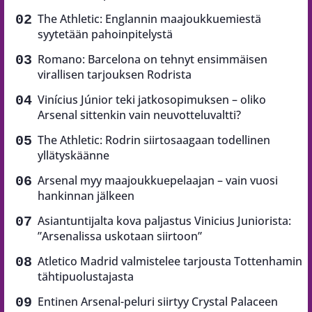
The Athletic: Englannin maajoukkuemiestä
syytetään pahoinpitelystä
Romano: Barcelona on tehnyt ensimmäisen
virallisen tarjouksen Rodrista
Vinícius Júnior teki jatkosopimuksen – oliko
Arsenal sittenkin vain neuvotteluvaltti?
The Athletic: Rodrin siirtosaagaan todellinen
yllätyskäänne
Arsenal myy maajoukkuepelaajan – vain vuosi
hankinnan jälkeen
Asiantuntijalta kova paljastus Vinicius Juniorista:
”Arsenalissa uskotaan siirtoon”
Atletico Madrid valmistelee tarjousta Tottenhamin
tähtipuolustajasta
Entinen Arsenal-peluri siirtyy Crystal Palaceen