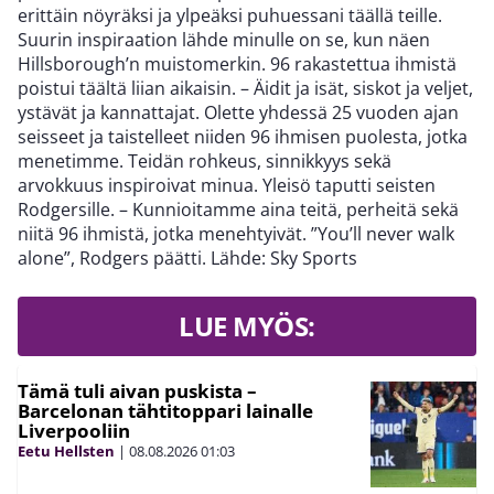
erittäin nöyräksi ja ylpeäksi puhuessani täällä teille.
Suurin inspiraation lähde minulle on se, kun näen
Hillsborough’n muistomerkin. 96 rakastettua ihmistä
poistui täältä liian aikaisin. – Äidit ja isät, siskot ja veljet,
ystävät ja kannattajat. Olette yhdessä 25 vuoden ajan
seisseet ja taistelleet niiden 96 ihmisen puolesta, jotka
menetimme. Teidän rohkeus, sinnikkyys sekä
arvokkuus inspiroivat minua. Yleisö taputti seisten
Rodgersille. – Kunnioitamme aina teitä, perheitä sekä
niitä 96 ihmistä, jotka menehtyivät. ”You’ll never walk
alone”, Rodgers päätti. Lähde: Sky Sports
LUE MYÖS:
Tämä tuli aivan puskista –
Barcelonan tähtitoppari lainalle
Liverpooliin
Eetu Hellsten
|
08.08.2026
01:03