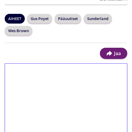
AIHEET
Gus Poyet
Pääuutiset
Sunderland
Wes Brown
Jaa
1€ = 10€ arvosta
ilmaiskierroksia ilman
kierrätystä!
Talleta 1€
Saat heti 50 ilmaiskierrosta Tuohi 1000 -
peliin (arvo 0,20€ per kierros)!