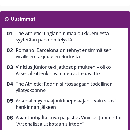
Uusimmat
The Athletic: Englannin maajoukkuemiestä
syytetään pahoinpitelystä
Romano: Barcelona on tehnyt ensimmäisen
virallisen tarjouksen Rodrista
Vinícius Júnior teki jatkosopimuksen – oliko
Arsenal sittenkin vain neuvotteluvaltti?
The Athletic: Rodrin siirtosaagaan todellinen
yllätyskäänne
Arsenal myy maajoukkuepelaajan – vain vuosi
hankinnan jälkeen
Asiantuntijalta kova paljastus Vinicius Juniorista:
”Arsenalissa uskotaan siirtoon”