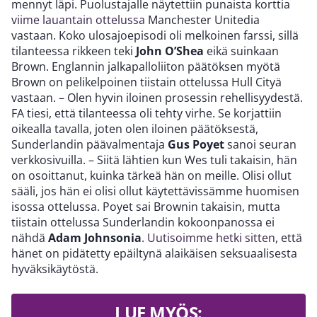
mennyt läpi. Puolustajalle näytettiin punaista korttia
viime lauantain ottelussa
Manchester Unitedia
vastaan. Koko ulosajoepisodi oli melkoinen farssi, sillä
tilanteessa rikkeen teki
John O’Shea
eikä suinkaan
Brown. Englannin jalkapalloliiton päätöksen myötä
Brown on pelikelpoinen tiistain ottelussa Hull Cityä
vastaan. – Olen hyvin iloinen prosessin rehellisyydestä.
FA tiesi, että tilanteessa oli tehty virhe. Se korjattiin
oikealla tavalla, joten olen iloinen päätöksestä,
Sunderlandin päävalmentaja
Gus Poyet
sanoi seuran
verkkosivuilla. – Siitä lähtien kun Wes tuli takaisin, hän
on osoittanut, kuinka tärkeä hän on meille. Olisi ollut
sääli, jos hän ei olisi ollut käytettävissämme huomisen
isossa ottelussa. Poyet sai Brownin takaisin, mutta
tiistain ottelussa Sunderlandin kokoonpanossa ei
nähdä
Adam Johnsonia
.
Uutisoimme hetki sitten
, että
hänet on pidätetty epäiltynä alaikäisen seksuaalisesta
hyväksikäytöstä.
LUE MYÖS: