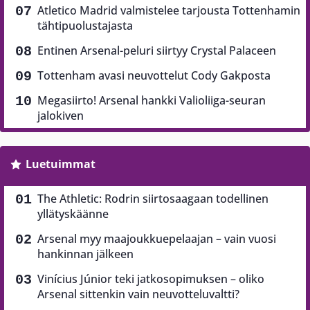
Atletico Madrid valmistelee tarjousta Tottenhamin
tähtipuolustajasta
Entinen Arsenal-peluri siirtyy Crystal Palaceen
Tottenham avasi neuvottelut Cody Gakposta
Megasiirto! Arsenal hankki Valioliiga-seuran
jalokiven
Luetuimmat
The Athletic: Rodrin siirtosaagaan todellinen
yllätyskäänne
Arsenal myy maajoukkuepelaajan – vain vuosi
hankinnan jälkeen
Vinícius Júnior teki jatkosopimuksen – oliko
Arsenal sittenkin vain neuvotteluvaltti?