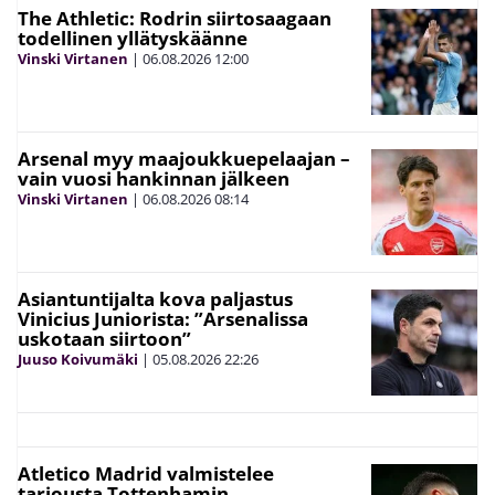
The Athletic: Rodrin siirtosaagaan
todellinen yllätyskäänne
Vinski Virtanen
|
06.08.2026
12:00
Arsenal myy maajoukkuepelaajan –
vain vuosi hankinnan jälkeen
Vinski Virtanen
|
06.08.2026
08:14
Asiantuntijalta kova paljastus
Vinicius Juniorista: ”Arsenalissa
uskotaan siirtoon”
Juuso Koivumäki
|
05.08.2026
22:26
Atletico Madrid valmistelee
tarjousta Tottenhamin