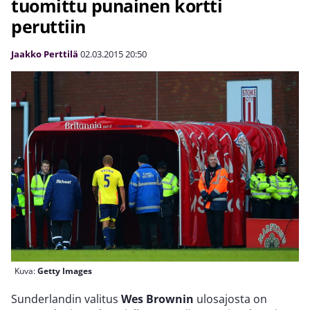
tuomittu punainen kortti
peruttiin
Jaakko Perttilä
02.03.2015
20:50
Kuva:
Getty Images
Sunderlandin valitus
Wes Brownin
ulosajosta on