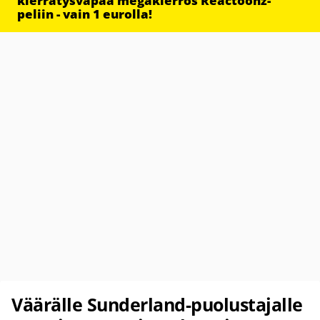
kierrätysvapaa megakierros Reactoonz-
peliin - vain 1 eurolla!
Väärälle Sunderland-puolustajalle