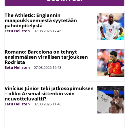
The Athletic: Englannin
maajoukkuemiestä syytetään
pahoinpitelystä
Eetu Hellsten
|
07.08.2026
17:45
Romano: Barcelona on tehnyt
ensimmäisen virallisen tarjouksen
Rodrista
Eetu Hellsten
|
07.08.2026
16:43
Vinícius Júnior teki jatkosopimuksen
– oliko Arsenal sittenkin vain
neuvotteluvaltti?
Eetu Hellsten
|
07.08.2026
11:46