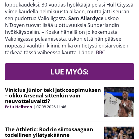
loppukaudeksi. 30-vuotias hyökkääjä pelasi Hull Cityssä
viime kaudella helmikuusta alkaen, mutta jätti seuran
sen pudottua Valioliigasta.
Sam Allardyce
uskoo
N’Doyen tuovat lisää ulottuvuuksia Sunderlandin
hyökkäyspeliin. – Koska hänellä on jo kokemusta
Valioliigassa pelaamisesta, uskon että hän pääsee
nopeasti vauhtiin kiinni, mikä on tietysti ensiarvoisen
tärkeää tässä vaiheessa kautta. Lähde:
BBC
LUE MYÖS:
Vinícius Júnior teki jatkosopimuksen
– oliko Arsenal sittenkin vain
neuvotteluvaltti?
Eetu Hellsten
|
07.08.2026
11:46
The Athletic: Rodrin siirtosaagaan
todellinen yllätyskäänne