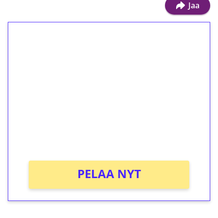
Jaa
1€ = 10€ arvosta
ilmaiskierroksia ilman
kierrätystä!
Talleta 1€
Saat heti 50 ilmaiskierrosta Tuohi 1000 -
peliin (arvo 0,20€ per kierros)!
Ei kierrätysvaatimusta!
PELAA NYT