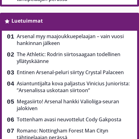
Luetuimmat
Arsenal myy maajoukkuepelaajan – vain vuosi
hankinnan jälkeen
The Athletic: Rodrin siirtosaagaan todellinen
yllätyskäänne
Entinen Arsenal-peluri siirtyy Crystal Palaceen
Asiantuntijalta kova paljastus Vinicius Juniorista:
”Arsenalissa uskotaan siirtoon”
Megasiirto! Arsenal hankki Valioliiga-seuran
jalokiven
Tottenham avasi neuvottelut Cody Gakposta
Romano: Nottingham Forest Man Cityn
tähtipelaajan perässä