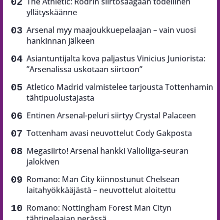
The Athletic: Rodrin siirtosaagaan todellinen
yllätyskäänne
Arsenal myy maajoukkuepelaajan – vain vuosi
hankinnan jälkeen
Asiantuntijalta kova paljastus Vinicius Juniorista:
”Arsenalissa uskotaan siirtoon”
Atletico Madrid valmistelee tarjousta Tottenhamin
tähtipuolustajasta
Entinen Arsenal-peluri siirtyy Crystal Palaceen
Tottenham avasi neuvottelut Cody Gakposta
Megasiirto! Arsenal hankki Valioliiga-seuran
jalokiven
Romano: Man City kiinnostunut Chelsean
laitahyökkääjästä – neuvottelut aloitettu
Romano: Nottingham Forest Man Cityn
tähtipelaajan perässä