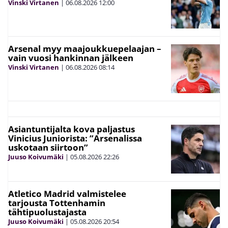
Vinski Virtanen
|
06.08.2026
12:00
Arsenal myy maajoukkuepelaajan –
vain vuosi hankinnan jälkeen
Vinski Virtanen
|
06.08.2026
08:14
Asiantuntijalta kova paljastus
Vinicius Juniorista: ”Arsenalissa
uskotaan siirtoon”
Juuso Koivumäki
|
05.08.2026
22:26
Atletico Madrid valmistelee
tarjousta Tottenhamin
tähtipuolustajasta
Juuso Koivumäki
|
05.08.2026
20:54