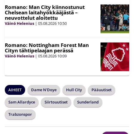
Romano: Man City kiinnostunut
Chelsean laitahyökkääjästä –
neuvottelut aloitettu
Väinö Helenius
|
05.08.2026
10:50
Romano: Nottingham Forest Man
Cityn tähtipelaajan perässä
Väinö Helenius
|
05.08.2026
10:09
AIHEET
Dame N'Doye
Hull City
Pääuutiset
Sam Allardyce
Siirtouutiset
Sunderland
Trabzonspor