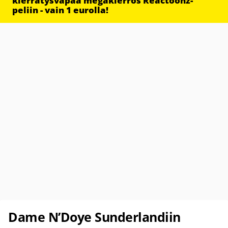
kierrätysvapaa megakierros Reactoonz-
peliin - vain 1 eurolla!
Dame N’Doye Sunderlandiin