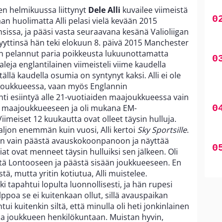
n helmikuussa liittynyt
Dele Alli
kuvailee viimeistä
aan huolimatta Alli pelasi vielä kevään 2015
ssa, ja pääsi vasta seuraavana kesänä Valioliigan
yttinsä hän teki elokuun 8. päivä 2015 Manchester
en pelannut paria poikkeusta lukuunottamatta
aaleja englantilainen viimeisteli viime kaudella
tällä kaudella osumia on syntynyt kaksi. Alli ei ole
joukkueessa, vaan myös Englannin
i esiintyä alle 21-vuotiaiden maajoukkueessa vain
n maajoukkueeseen ja oli mukana EM-
iimeiset 12 kuukautta ovat olleet täysin hulluja.
paljon enemmän kuin vuosi, Alli kertoi
Sky Sportsille
.
tin vain päästä avauskokoonpanoon ja näyttää
at ovat menneet täysin hulluiksi sen jälkeen. Oli
tä Lontooseen ja päästä sisään joukkueeseen. En
, mutta yritin kotiutua, Alli muistelee.
 tapahtui lopulta luonnollisesti, ja hän rupesi
poa se ei kuitenkaan ollut, sillä avauspaikan
ui kuitenkin siltä, että minulla oli heti jonkinlainen
 ja joukkueen henkilökuntaan. Muistan hyvin,