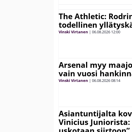
The Athletic: Rodri
todellinen yllätys
Vinski Virtanen
|
06.08.2026
12:00
Arsenal myy maajo
vain vuosi hankinn
Vinski Virtanen
|
06.08.2026
08:14
Asiantuntijalta kov
Vinicius Juniorista:
uskotaan siirtoon”