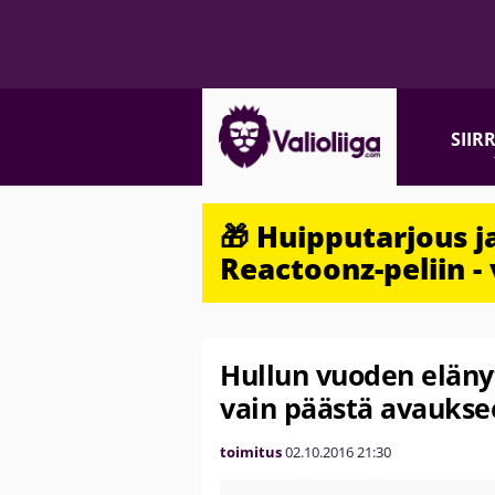
SIIR
🎁 Huipputarjous 
Reactoonz-peliin - 
Hullun vuoden elänyt 
vain päästä avaukse
toimitus
02.10.2016
21:30