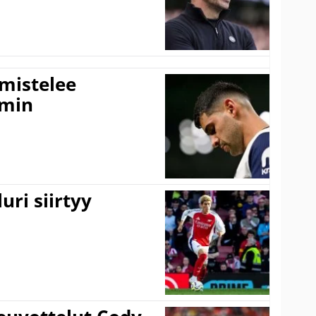
lmistelee
amin
uri siirtyy