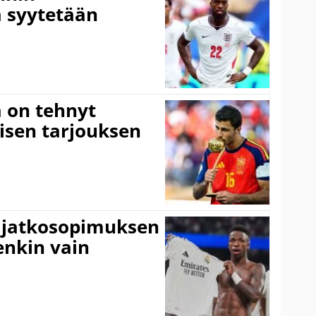
 syytetään
 on tehnyt
isen tarjouksen
ki jatkosopimuksen
tenkin vain