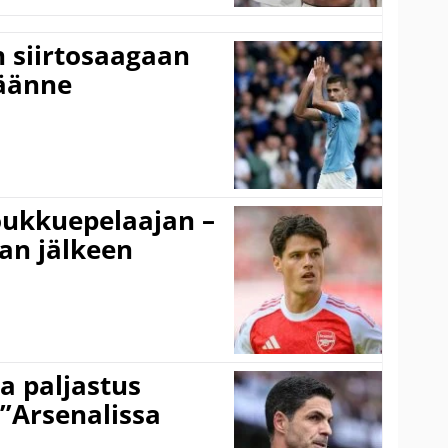
n siirtosaagaan
käänne
ukkuepelaajan –
an jälkeen
a paljastus
 ”Arsenalissa