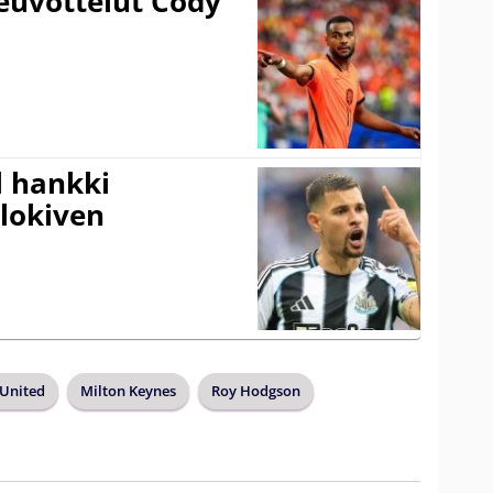
euvottelut Cody
l hankki
alokiven
United
Milton Keynes
Roy Hodgson