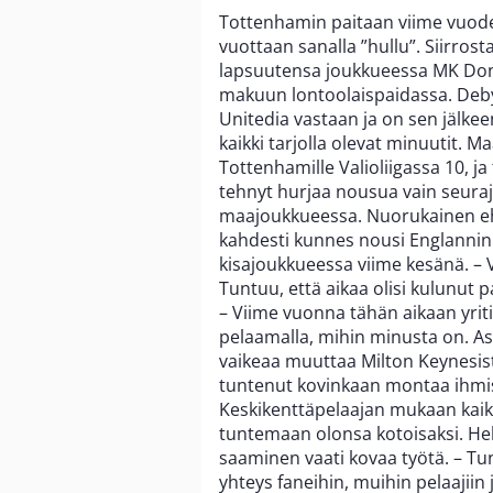
Tottenhamin paitaan viime vuode
vuottaan sanalla ”hullu”. Siirrost
lapsuutensa joukkueessa MK Donsi
makuun lontoolaispaidassa. Deby
Unitedia vastaan ja on sen jälke
kaikki tarjolla olevat minuutit. M
Tottenhamille Valioliigassa 10, ja 
tehnyt hurjaa nousua vain seura
maajoukkueessa. Nuorukainen eht
kahdesti kunnes nousi Englanni
kisajoukkueessa viime kesänä. – V
Tuntuu, että aikaa olisi kulunut 
– Viime vuonna tähän aikaan yri
pelaamalla, mihin minusta on. Asi
vaikeaa muuttaa Milton Keynesis
tuntenut kovinkaan montaa ihmistä
Keskikenttäpelaajan mukaan kaikki
tuntemaan olonsa kotoisaksi. Help
saaminen vaati kovaa työtä. – Tunt
yhteys faneihin, muihin pelaajiin