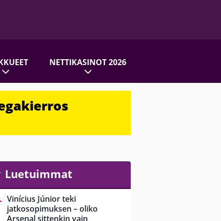
KKUEET
NETTIKASINOT 2026
egakierros
Luetuimmat
Vinícius Júnior teki
jatkosopimuksen – oliko
Arsenal sittenkin vain