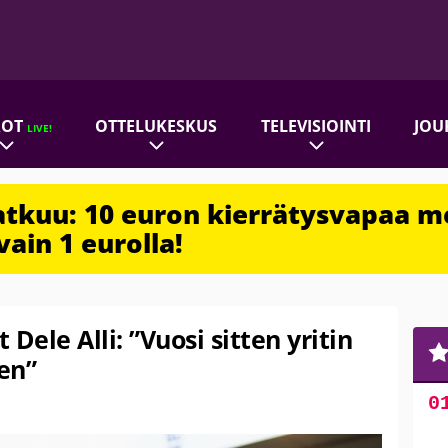
ROT
OTTELUKESKUS
TELEVISIOINTI
JOU
LIVE!
jatkuu: 10 euron kierrätysvapaa m
vain 1 eurolla!
Dele Alli: ”Vuosi sitten yritin
en”