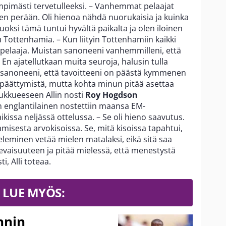
ämpimästi tervetulleeksi. – Vanhemmat pelaajat
en perään. Oli hienoa nähdä nuorukaisia ja kuinka
vuoksi tämä tuntui hyvältä paikalta ja olen iloinen
u Tottenhamia. – Kun liityin Tottenhamiin kaikki
apelaaja. Muistan sanoneeni vanhemmilleni, että
 En ajatellutkaan muita seuroja, halusin tulla
 sanoneeni, että tavoitteeni on päästä kymmenen
äättymistä, mutta kohta minun pitää asettaa
ukkueeseen Allin nosti
Roy Hogdson
n englantilainen nostettiin maansa EM-
kissa neljässä ottelussa. – Se oli hieno saavutus.
isesta arvokisoissa. Se, mitä kisoissa tapahtui,
tteleminen vetää mielen matalaksi, eikä sitä saa
tulevaisuuteen ja pitää mielessä, että menestystä
, Alli toteaa.
LUE MYÖS:
nnin