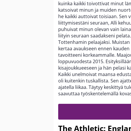
kuinka kaikki toivottivat minut l
katsoivat minun ja muiden nuort
he kaikki auttoivat toisiaan. Sen 
liittymisestäni seuraan, Alli kehu
puhuivat minun olevan vain lain
liityin seuraan saadakseni pelata.
Tottenhamin pelaajaksi. Muistan
kertaa avaukseen ennen kauden p
tavoitteeni korkeammalle. Maajo
loppuvuodesta 2015. Esityksillää
kisajoukkueeseen ja hän pelasi kai
Kaikki unelmoivat maansa edustam
oli kuitenkin tuskallista. Sen aja
ajatella liikaa. Täytyy keskittyä 
saavuttaa työskentelemällä kovasti
The Athletic: Engla