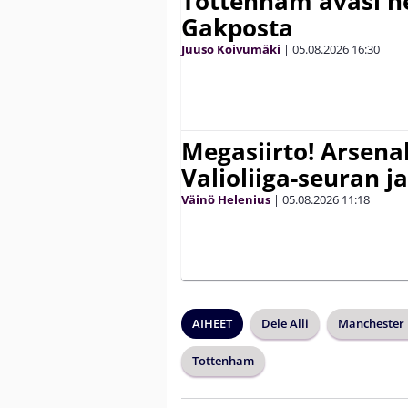
Tottenham avasi n
Gakposta
Juuso Koivumäki
|
05.08.2026
16:30
Megasiirto! Arsena
Valioliiga-seuran j
Väinö Helenius
|
05.08.2026
11:18
AIHEET
Dele Alli
Manchester 
Tottenham