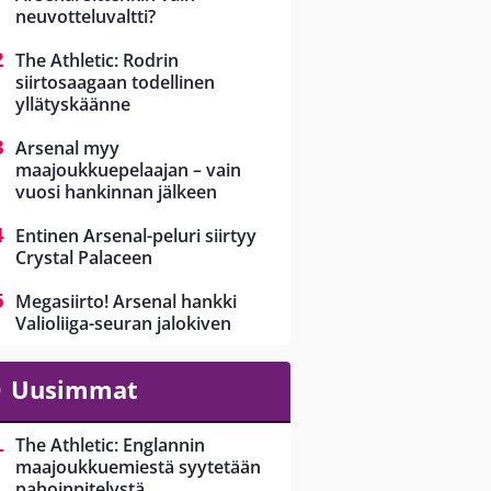
neuvotteluvaltti?
The Athletic: Rodrin
siirtosaagaan todellinen
yllätyskäänne
Arsenal myy
maajoukkuepelaajan – vain
vuosi hankinnan jälkeen
Entinen Arsenal-peluri siirtyy
Crystal Palaceen
Megasiirto! Arsenal hankki
Valioliiga-seuran jalokiven
Uusimmat
The Athletic: Englannin
maajoukkuemiestä syytetään
pahoinpitelystä