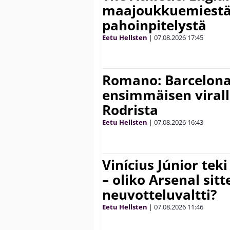
maajoukkuemiestä
pahoinpitelystä
Eetu Hellsten
|
07.08.2026
17:45
Romano: Barcelona
ensimmäisen virall
Rodrista
Eetu Hellsten
|
07.08.2026
16:43
Vinícius Júnior te
– oliko Arsenal sit
neuvotteluvaltti?
Eetu Hellsten
|
07.08.2026
11:46