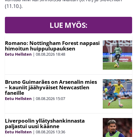
(11.10.).
LUE MYÖS:
Romano: Nottingham Forest nappasi
himoitun huippulupauksen
Eetu Hellsten
|
08.08.2026
18:48
Bruno Guimarães on Arsenalin mies
– kauniit jäähyväiset Newcastlen
faneille
Eetu Hellsten
|
08.08.2026
15:07
Liverpoolin yllätyshankinnasta
paljastui uusi käänne
Eetu Hellsten
|
08.08.2026
13:36