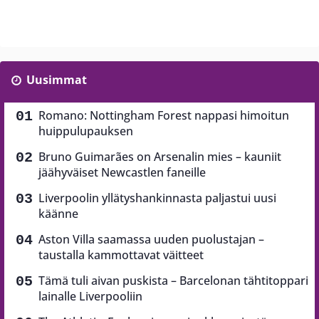
Uusimmat
Romano: Nottingham Forest nappasi himoitun
huippulupauksen
Bruno Guimarães on Arsenalin mies – kauniit
jäähyväiset Newcastlen faneille
Liverpoolin yllätyshankinnasta paljastui uusi
käänne
Aston Villa saamassa uuden puolustajan –
taustalla kammottavat väitteet
Tämä tuli aivan puskista – Barcelonan tähtitoppari
lainalle Liverpooliin