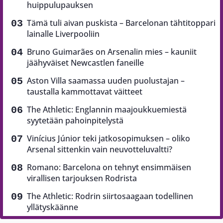
huippulupauksen
Tämä tuli aivan puskista – Barcelonan tähtitoppari
lainalle Liverpooliin
Bruno Guimarães on Arsenalin mies – kauniit
jäähyväiset Newcastlen faneille
Aston Villa saamassa uuden puolustajan –
taustalla kammottavat väitteet
The Athletic: Englannin maajoukkuemiestä
syytetään pahoinpitelystä
Vinícius Júnior teki jatkosopimuksen – oliko
Arsenal sittenkin vain neuvotteluvaltti?
Romano: Barcelona on tehnyt ensimmäisen
virallisen tarjouksen Rodrista
The Athletic: Rodrin siirtosaagaan todellinen
yllätyskäänne