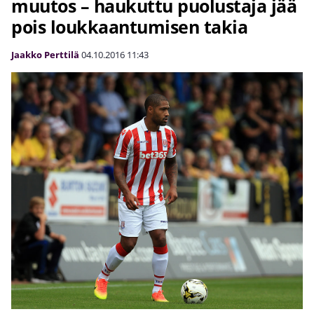
muutos – haukuttu puolustaja jää
pois loukkaantumisen takia
Jaakko Perttilä
04.10.2016
11:43