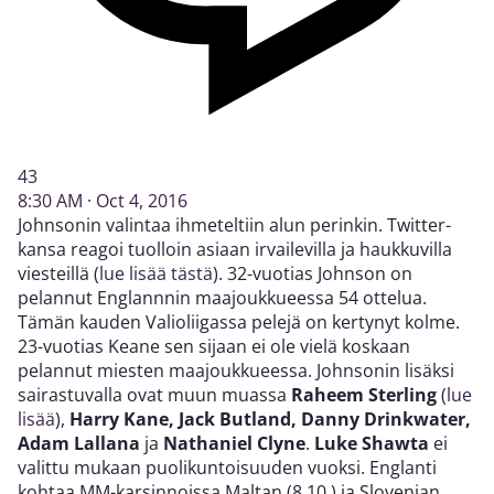
43
8:30 AM · Oct 4, 2016
Johnsonin valintaa ihmeteltiin alun perinkin. Twitter-
kansa reagoi tuolloin asiaan irvailevilla ja haukkuvilla
viesteillä (
lue lisää tästä
). 32-vuotias Johnson on
pelannut Englannnin maajoukkueessa 54 ottelua.
Tämän kauden Valioliigassa pelejä on kertynyt kolme.
23-vuotias Keane sen sijaan ei ole vielä koskaan
pelannut miesten maajoukkueessa. Johnsonin lisäksi
sairastuvalla ovat muun muassa
Raheem Sterling
(
lue
lisää
),
Harry Kane, Jack Butland, Danny Drinkwater,
Adam Lallana
ja
Nathaniel Clyne
.
Luke Shawta
ei
valittu mukaan puolikuntoisuuden vuoksi. Englanti
kohtaa MM-karsinnoissa Maltan (8.10.) ja Slovenian