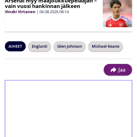
Arsenal myy maajoukkuepelaajan –
vain vuosi hankinnan jälkeen
Vinski Virtanen
|
06.08.2026
08:14
AIHEET
Englanti
Glen Johnson
Michael Keane
Jaa
1€ = 10€ arvosta
ilmaiskierroksia ilman
kierrätystä!
Talleta 1€
Saat heti 50 ilmaiskierrosta Tuohi 1000 -