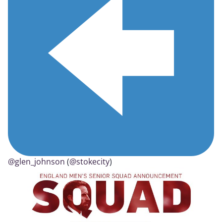
@glen_johnson
(
@stokecity
)