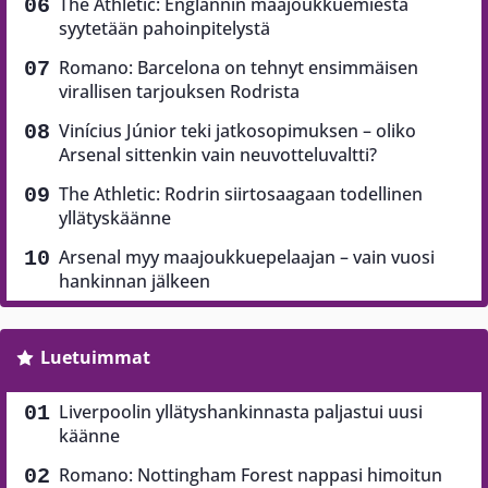
The Athletic: Englannin maajoukkuemiestä
syytetään pahoinpitelystä
Romano: Barcelona on tehnyt ensimmäisen
virallisen tarjouksen Rodrista
Vinícius Júnior teki jatkosopimuksen – oliko
Arsenal sittenkin vain neuvotteluvaltti?
The Athletic: Rodrin siirtosaagaan todellinen
yllätyskäänne
Arsenal myy maajoukkuepelaajan – vain vuosi
hankinnan jälkeen
Luetuimmat
Liverpoolin yllätyshankinnasta paljastui uusi
käänne
Romano: Nottingham Forest nappasi himoitun