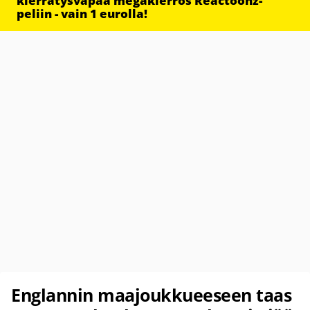
kierrätysvapaa megakierros Reactoonz-
peliin - vain 1 eurolla!
Englannin maajoukkueeseen taas