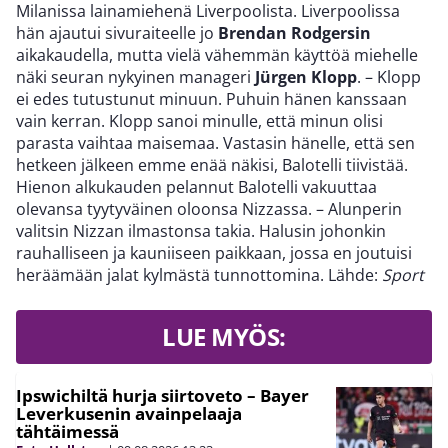
Milanissa lainamiehenä Liverpoolista. Liverpoolissa
hän ajautui sivuraiteelle jo
Brendan Rodgersin
aikakaudella, mutta vielä vähemmän käyttöä miehelle
näki seuran nykyinen manageri
Jürgen Klopp
. – Klopp
ei edes tutustunut minuun. Puhuin hänen kanssaan
vain kerran. Klopp sanoi minulle, että minun olisi
parasta vaihtaa maisemaa. Vastasin hänelle, että sen
hetkeen jälkeen emme enää näkisi, Balotelli tiivistää.
Hienon alkukauden pelannut Balotelli vakuuttaa
olevansa tyytyväinen oloonsa Nizzassa. – Alunperin
valitsin Nizzan ilmastonsa takia. Halusin johonkin
rauhalliseen ja kauniiseen paikkaan, jossa en joutuisi
heräämään jalat kylmästä tunnottomina. Lähde:
Sport
LUE MYÖS:
Ipswichiltä hurja siirtoveto – Bayer
Leverkusenin avainpelaaja
tähtäimessä