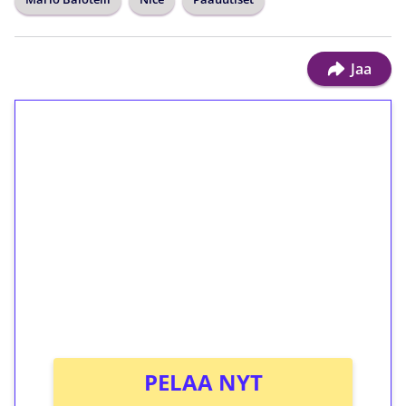
Jaa
1€ = 10€ arvosta
ilmaiskierroksia ilman
kierrätystä!
Talleta 1€
Saat heti 50 ilmaiskierrosta Tuohi 1000 -
peliin (arvo 0,20€ per kierros)!
Ei kierrätysvaatimusta!
PELAA NYT