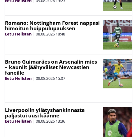
Eetu Hellsten
|
09.08.2026
13:23
Romano: Nottingham Forest nappasi
himoitun huippulupauksen
Eetu Hellsten
|
08.08.2026
18:48
Bruno Guimarães on Arsenalin mies
– kauniit jäähyväiset Newcastlen
faneille
Eetu Hellsten
|
08.08.2026
15:07
Liverpoolin yllätyshankinnasta
paljastui uusi käänne
Eetu Hellsten
|
08.08.2026
13:36