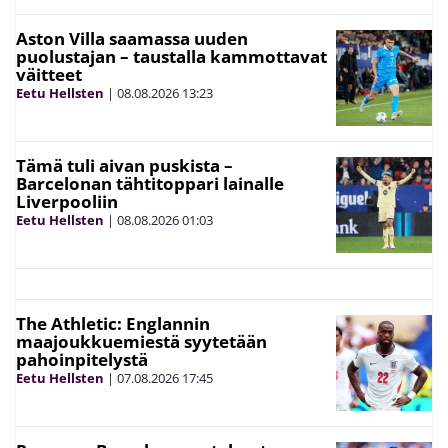
Aston Villa saamassa uuden
puolustajan – taustalla kammottavat
väitteet
Eetu Hellsten
|
08.08.2026
13:23
Tämä tuli aivan puskista –
Barcelonan tähtitoppari lainalle
Liverpooliin
Eetu Hellsten
|
08.08.2026
01:03
The Athletic: Englannin
maajoukkuemiestä syytetään
pahoinpitelystä
Eetu Hellsten
|
07.08.2026
17:45