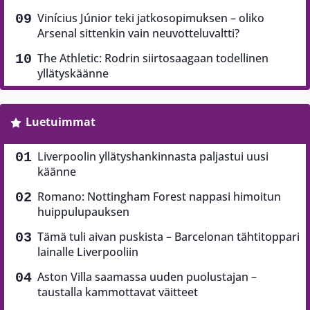
Vinícius Júnior teki jatkosopimuksen – oliko
Arsenal sittenkin vain neuvotteluvaltti?
The Athletic: Rodrin siirtosaagaan todellinen
yllätyskäänne
Luetuimmat
Liverpoolin yllätyshankinnasta paljastui uusi
käänne
Romano: Nottingham Forest nappasi himoitun
huippulupauksen
Tämä tuli aivan puskista – Barcelonan tähtitoppari
lainalle Liverpooliin
Aston Villa saamassa uuden puolustajan –
taustalla kammottavat väitteet