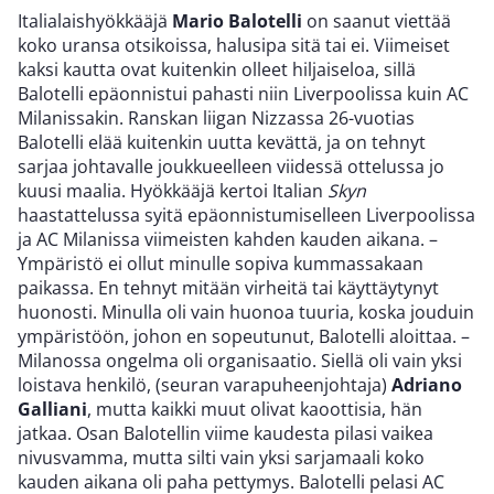
Italialaishyökkääjä
Mario Balotelli
on saanut viettää
koko uransa otsikoissa, halusipa sitä tai ei. Viimeiset
kaksi kautta ovat kuitenkin olleet hiljaiseloa, sillä
Balotelli epäonnistui pahasti niin Liverpoolissa kuin AC
Milanissakin. Ranskan liigan Nizzassa 26-vuotias
Balotelli elää kuitenkin uutta kevättä, ja on tehnyt
sarjaa johtavalle joukkueelleen viidessä ottelussa jo
kuusi maalia. Hyökkääjä kertoi Italian
Skyn
haastattelussa syitä epäonnistumiselleen Liverpoolissa
ja AC Milanissa viimeisten kahden kauden aikana. –
Ympäristö ei ollut minulle sopiva kummassakaan
paikassa. En tehnyt mitään virheitä tai käyttäytynyt
huonosti. Minulla oli vain huonoa tuuria, koska jouduin
ympäristöön, johon en sopeutunut, Balotelli aloittaa. –
Milanossa ongelma oli organisaatio. Siellä oli vain yksi
loistava henkilö, (seuran varapuheenjohtaja)
Adriano
Galliani
, mutta kaikki muut olivat kaoottisia, hän
jatkaa. Osan Balotellin viime kaudesta pilasi vaikea
nivusvamma, mutta silti vain yksi sarjamaali koko
kauden aikana oli paha pettymys. Balotelli pelasi AC