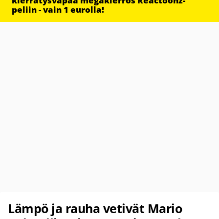
kierrätysvapaa megakierros Reactoonz-
peliin - vain 1 eurolla!
Lämpö ja rauha vetivät Mario