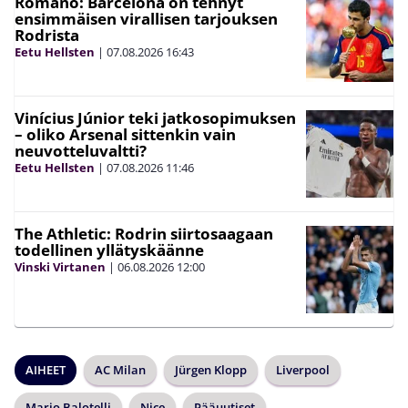
Romano: Barcelona on tehnyt
ensimmäisen virallisen tarjouksen
Rodrista
Eetu Hellsten
|
07.08.2026
16:43
Vinícius Júnior teki jatkosopimuksen
– oliko Arsenal sittenkin vain
neuvotteluvaltti?
Eetu Hellsten
|
07.08.2026
11:46
The Athletic: Rodrin siirtosaagaan
todellinen yllätyskäänne
Vinski Virtanen
|
06.08.2026
12:00
AIHEET
AC Milan
Jürgen Klopp
Liverpool
Mario Balotelli
Nice
Pääuutiset