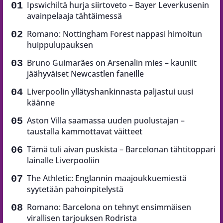
Ipswichiltä hurja siirtoveto – Bayer Leverkusenin
avainpelaaja tähtäimessä
Romano: Nottingham Forest nappasi himoitun
huippulupauksen
Bruno Guimarães on Arsenalin mies – kauniit
jäähyväiset Newcastlen faneille
Liverpoolin yllätyshankinnasta paljastui uusi
käänne
Aston Villa saamassa uuden puolustajan –
taustalla kammottavat väitteet
Tämä tuli aivan puskista – Barcelonan tähtitoppari
lainalle Liverpooliin
The Athletic: Englannin maajoukkuemiestä
syytetään pahoinpitelystä
Romano: Barcelona on tehnyt ensimmäisen
virallisen tarjouksen Rodrista