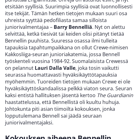
etsitään syyllisiä. Suurimpia syyllisiä ovat luonnollisesti
itse tekijät. Tämän hetken tietojen mukaan suuri osa
uhreista syyttää pedofiliasta samaa silloista
juniorivalmentajaa –
Barry Bennelliä
. Nyt on alettu
selvittää, ketkä tiesivät tai keiden olisi pitänyt tietää
Bennellin puuhista. Suuressa osassa ilmi tulleita
tapauksia tapahtumpaikkana on ollut Crewe-nimisen
Kakkosliiga-seuran junioriakatemia, jossa Bennell
työskenteli vuosina 1984-92. Suomalaisista Crewessä
on pelannut
Lauri Dalla Valle
, joka tosin vaikutti
seurassa huomattavasti hyväksikäyttötapauksia
myöhemmin. Tuoreiden tietojen mukaan Crewe ei ole
hyväksikäyttöskandaalissa pelkkä viaton seura. Seuran
kaksi entistä hallituksen jäsentä kertoo
The Guardianin
haastattelussa, että Bennellistä oli kuultu huhuja.
Johtokunta piti asian tiimoilta kokouksen, jonka
lopputulemana Bennell sai jäädä seuraan
juniorivalmentajaksi.
Kokouksen aiheena Bennellin