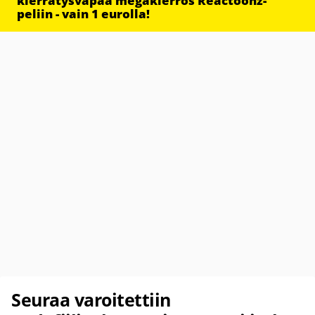
kierrätysvapaa megakierros Reactoonz-
peliin - vain 1 eurolla!
Seuraa varoitettiin