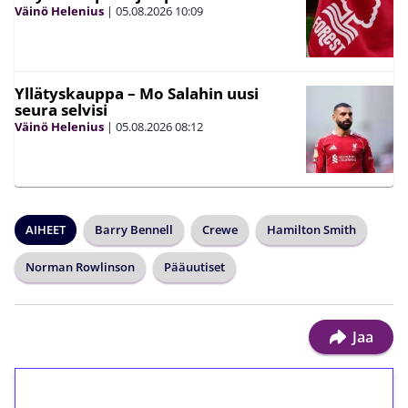
Väinö Helenius
|
05.08.2026
10:09
Yllätyskauppa – Mo Salahin uusi
seura selvisi
Väinö Helenius
|
05.08.2026
08:12
AIHEET
Barry Bennell
Crewe
Hamilton Smith
Norman Rowlinson
Pääuutiset
Jaa
1€ = 10€ arvosta