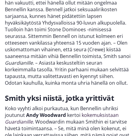
hän vakuutti, ettei hänellä ollut mitään ongelmaa
Bennellin kanssa. Bennell jatkoi seksuaalirikosten
sarjaansa, kunnes hänet pidätettiin lapsen
hyväksikäytöstä Yhdysvalloissa 90-luvun alkupuolella.
Tuolloin hän toimi Stone Dominoes -nimisessä
seurassa. Sittemmin Bennell on istunut kolmeen eri
otteeseen vankilassa yhteensä 15 vuoden ajan. – Olen
uskomattoman vihainen, että seura (Crewe) kiistää
saaneensa mitään vihiä Bennellin toimista, Smith sanoi
Guardianille
. – Asiasta keskusteltiin seuran
korkeimmalla tasolla. Yritin parhaani mukaan selvittää
tapausta, mutta valitettavasti en kyennyt siihen.
Odotan kauhulla, kuinka monta uhria hänellä on ollut.
Smith yksi niistä, jotka yrittivät
Koko vyyhti alkoi purkautua, kun Bennellin uhriksi
joutunut
Andy Woodward
kertoi
kokemuksistaan
Guardianille
. Woodwardin mukaan Smithin ei tarvitse
hävetä toimintaansa. – Se, mitä minä olen kokenut, ei
ole lainkaan verrattavissa siihen, mitä nämä pojat ovat