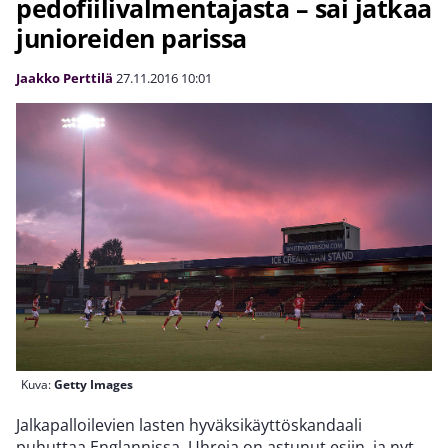
pedofiilivalmentajasta – sai jatkaa
junioreiden parissa
Jaakko Perttilä
27.11.2016
10:01
Kuva:
Getty Images
Jalkapalloilevien lasten hyväksikäyttöskandaali
puhuttaa Englannissa. Uhreja on astunut esiin, ja nyt