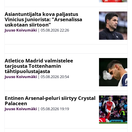
Asiantuntijalta kova paljastus
Vinicius Juniorista: ”Arsenalissa
uskotaan siirtoon”
Juuso Koivumäki
|
05.08.2026
22:26
Atletico Madrid valmistelee
tarjousta Tottenhamin
tähtipuolustajasta
Juuso Koivumäki
|
05.08.2026
20:54
Entinen Arsenal-peluri siirtyy Crystal
Palaceen
Juuso Koivumäki
|
05.08.2026
19:19