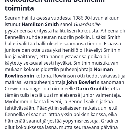
toiminta
Seuran hallituksessa vuodesta 1986 90-luvun alkuun
istunut
Hamilton Smith
sanoi
Guardianille
pyytäneensä erityistä hallituksen kokousta. Aiheena oli
Bennellin suhde seuran nuoriin poikiin. Lisäksi Smith
halusi välittää hallitukselle saamansa tiedon. Eräässä
junioreiden ottelussa yksi henkilö oli kävellyt Smithin
luo ja väittänyt, että hänen ystävänsä poikaa oli
käytetty seksuaalisesti hyväksi. Smithin muistikuvan
mukaan kokous pidettiin puheenjohtaja
Norman
Rowlinsonin
kotona. Rowlinson otti tiedot vakavasti ja
määräsi varapuheenjohtaja
John Bowlerin
sanomaan
Crewen managerina toimineelle
Dario Gradille,
että
tämän tulisi etsiä uusi mieleisensä juniorivalmentaja.
Myöhemmin kanta lieveni, ja Bennell saikin jatkaa
tehtävässään. Päädyttiin sellaiseen ratkaisuun, että
Bennelliä ei saanut jättää yksin poikien kanssa, eikä
hän enää saanut järjestää yöpymisreissuja. Gradi ei
ollut kokouksessa läsnä, mutta seuraavana päivänä