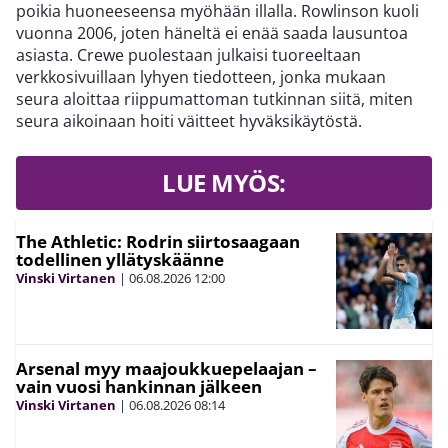
poikia huoneeseensa myöhään illalla. Rowlinson kuoli
vuonna 2006, joten häneltä ei enää saada lausuntoa
asiasta. Crewe puolestaan julkaisi tuoreeltaan
verkkosivuillaan lyhyen tiedotteen, jonka mukaan
seura aloittaa riippumattoman tutkinnan siitä, miten
seura aikoinaan hoiti väitteet hyväksikäytöstä.
LUE MYÖS:
The Athletic: Rodrin siirtosaagaan
todellinen yllätyskäänne
Vinski Virtanen
|
06.08.2026
12:00
Arsenal myy maajoukkuepelaajan –
vain vuosi hankinnan jälkeen
Vinski Virtanen
|
06.08.2026
08:14