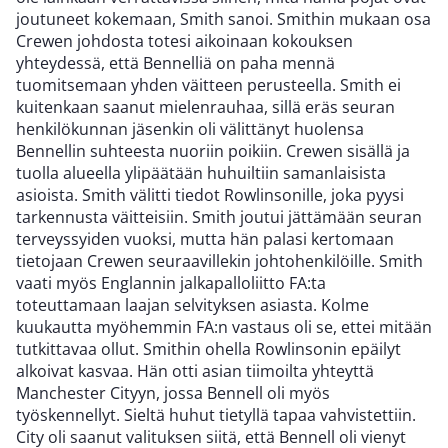
joutuneet kokemaan, Smith sanoi. Smithin mukaan osa
Crewen johdosta totesi aikoinaan kokouksen
yhteydessä, että Bennelliä on paha mennä
tuomitsemaan yhden väitteen perusteella. Smith ei
kuitenkaan saanut mielenrauhaa, sillä eräs seuran
henkilökunnan jäsenkin oli välittänyt huolensa
Bennellin suhteesta nuoriin poikiin. Crewen sisällä ja
tuolla alueella ylipäätään huhuiltiin samanlaisista
asioista. Smith välitti tiedot Rowlinsonille, joka pyysi
tarkennusta väitteisiin. Smith joutui jättämään seuran
terveyssyiden vuoksi, mutta hän palasi kertomaan
tietojaan Crewen seuraavillekin johtohenkilöille. Smith
vaati myös Englannin jalkapalloliitto FA:ta
toteuttamaan laajan selvityksen asiasta. Kolme
kuukautta myöhemmin FA:n vastaus oli se, ettei mitään
tutkittavaa ollut. Smithin ohella Rowlinsonin epäilyt
alkoivat kasvaa. Hän otti asian tiimoilta yhteyttä
Manchester Cityyn, jossa Bennell oli myös
työskennellyt. Sieltä huhut tietyllä tapaa vahvistettiin.
City oli saanut valituksen siitä, että Bennell oli vienyt