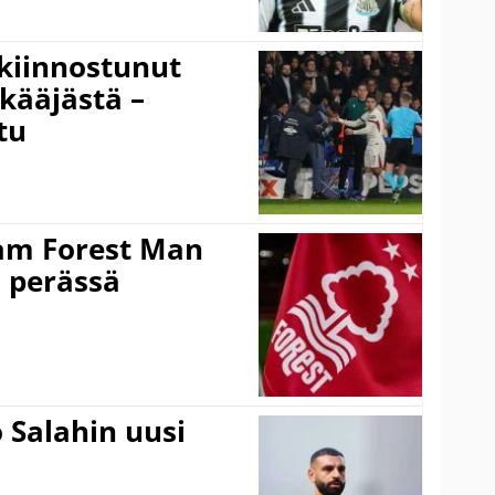
kiinnostunut
kääjästä –
tu
am Forest Man
n perässä
 Salahin uusi