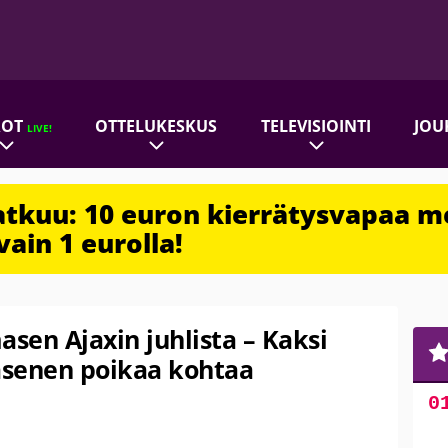
ROT
OTTELUKESKUS
TELEVISIOINTI
JOU
LIVE!
jatkuu: 10 euron kierrätysvapaa m
vain 1 eurolla!
asen Ajaxin juhlista – Kaksi
äsenen poikaa kohtaa