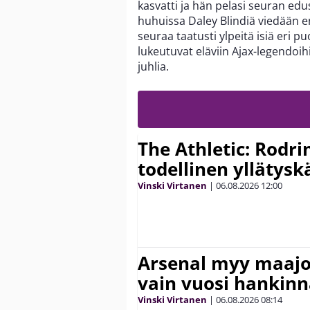
kasvatti ja hän pelasi seuran ed
huhuissa Daley Blindiä viedään e
seuraa taatusti ylpeitä isiä eri p
lukeutuvat eläviin Ajax-legendoih
juhlia.
The Athletic: Rodri
todellinen yllätys
Vinski Virtanen
|
06.08.2026
12:00
Arsenal myy maajo
vain vuosi hankinn
Vinski Virtanen
|
06.08.2026
08:14