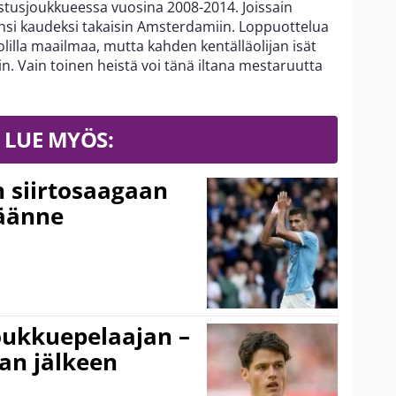
ustusjoukkueessa vuosina 2008-2014. Joissain
nsi kaudeksi takaisin Amsterdamiin. Loppuottelua
uolilla maailmaa, mutta kahden kentälläolijan isät
in. Vain toinen heistä voi tänä iltana mestaruutta
LUE MYÖS:
n siirtosaagaan
käänne
ukkuepelaajan –
an jälkeen