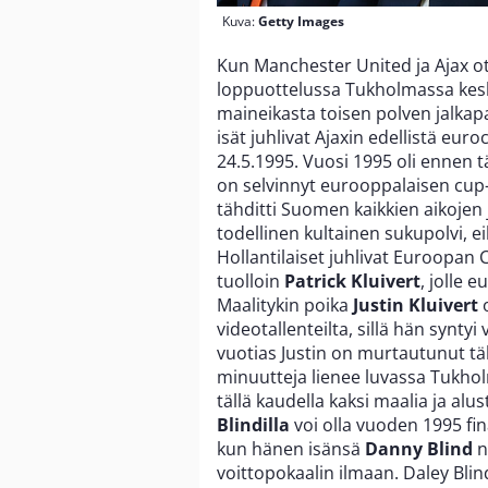
Kuva:
Getty Images
Kun Manchester United ja Ajax ot
loppuottelussa Tukholmassa keski
maineikasta toisen polven jalkapal
isät juhlivat Ajaxin edellistä eu
24.5.1995. Vuosi 1995 oli ennen 
on selvinnyt eurooppalaisen cup-
tähditti Suomen kaikkien aikojen j
todellinen kultainen sukupolvi, e
Hollantilaiset juhlivat Euroopan 
tuolloin
Patrick Kluivert
, jolle 
Maalitykin poika
Justin Kluivert
videotallenteilta, sillä hän syntyi 
vuotias Justin on murtautunut tä
minuutteja lienee luvassa Tukholm
tällä kaudella kaksi maalia ja alu
Blindilla
voi olla vuoden 1995 fin
kun hänen isänsä
Danny Blind
n
voittopokaalin ilmaan. Daley Blind