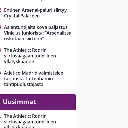
Entinen Arsenal-peluri siirtyy
Crystal Palaceen
Asiantuntijalta kova paljastus
Vinicius Juniorista: ”Arsenalissa
uskotaan siirtoon”
The Athletic: Rodrin
siirtosaagaan todellinen
yllätyskäänne
Atletico Madrid valmistelee
tarjousta Tottenhamin
tähtipuolustajasta
Uusimmat
The Athletic: Rodrin
siirtosaagaan todellinen
yllätyskäänne