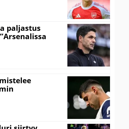
a paljastus
 ”Arsenalissa
lmistelee
amin
uri siirtyy