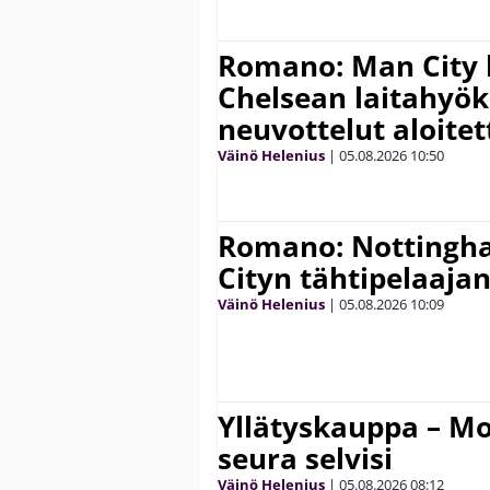
Romano: Man City 
Chelsean laitahyök
neuvottelut aloitet
Väinö Helenius
|
05.08.2026
10:50
Romano: Nottingh
Cityn tähtipelaaja
Väinö Helenius
|
05.08.2026
10:09
Yllätyskauppa – Mo
seura selvisi
Väinö Helenius
|
05.08.2026
08:12