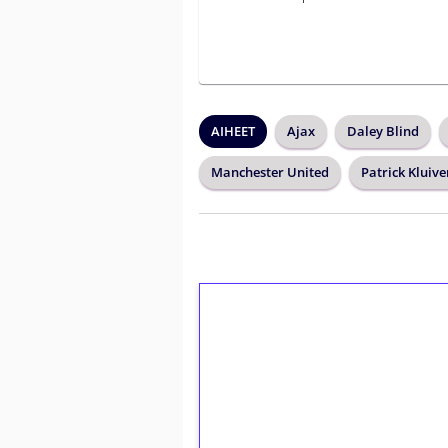
AIHEET
Ajax
Daley Blind
Manchester United
Patrick Kluive
1€ = 10€ arvosta 
kierrätystä!
Talleta 1€
Saat heti 50 ilmaiskierr