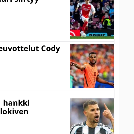
euvottelut Cody
l hankki
alokiven