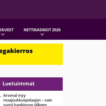
KKUEET
NETTIKASINOT 2026
egakierros
Luetuimmat
Arsenal myy
maajoukkuepelaajan – vain
vuosi hankinnan jälkeen