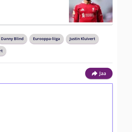
Danny Blind
Eurooppa-liiga
Justin Kluivert
rt
Jaa
ilmaiskierroksia ilman
osta Tuohi 1000 -peliin (arvo 0,20€ per