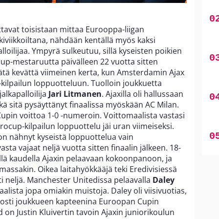
tavat toisistaan mittaa Eurooppa-liigan
viikkoiltana, nähdään kentällä myös kaksi
loilijaa. Ympyrä sulkeutuu, sillä kyseisten poikien
rocup-mestaruutta päivälleen 22 vuotta sitten
tätä kevättä viimeinen kerta, kun Amsterdamin Ajax
kilpailun loppuotteluun. Tuolloin joukkuetta
alkapalloilija
Jari Litmanen
. Ajaxilla oli hallussaan
ikä sitä pysäyttänyt finaalissa myöskään AC Milan.
Cupin voittoa 1-0 -numeroin. Voittomaalista vastasi
eurocup-kilpailun loppuottelu jäi uran viimeiseksi.
on nähnyt kyseistä loppuottelua vain
vasta vajaat neljä vuotta sitten finaalin jälkeen. 18-
llä kaudella Ajaxin pelaavaan kokoonpanoon, ja
assakin. Oikea laitahyökkääjä teki Eredivisiessä
sti neljä. Manchester Unitedissa pelaavalla
Daley
aalista jopa omiakin muistoja. Daley oli viisivuotias,
osti joukkueen kapteenina Euroopan Cupin
 on Justin Kluivertin tavoin Ajaxin juniorikoulun