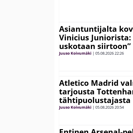
Asiantuntijalta kov
Vinicius Juniorista:
uskotaan siirtoon”
Juuso Koivumäki
|
05.08.2026
22:26
Atletico Madrid va
tarjousta Tottenh
tähtipuolustajasta
Juuso Koivumäki
|
05.08.2026
20:54
Entinen Arsenal-pel