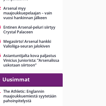
Arsenal myy
maajoukkuepelaajan – vain
vuosi hankinnan jälkeen
Entinen Arsenal-peluri siirtyy
Crystal Palaceen
Megasiirto! Arsenal hankki
Valioliiga-seuran jalokiven
Asiantuntijalta kova paljastus
Vinicius Juniorista: ”Arsenalissa
uskotaan siirtoon”
Uusimmat
The Athletic: Englannin
maajoukkuemiestä syytetään
pahoinpitelystä