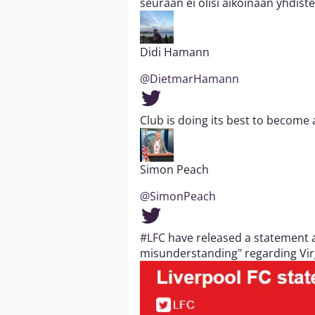
seuraan ei olisi aikoinaan yhdiste
Didi Hamann
@DietmarHamann
Club is doing its best to become
Simon Peach
@SimonPeach
#LFC
have released a statement 
misunderstanding" regarding Virg