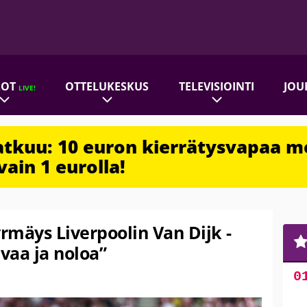
ROT
OTTELUKESKUS
TELEVISIOINTI
JOU
LIVE!
jatkuu: 10 euron kierrätysvapaa m
vain 1 eurolla!
tyrmäys Liverpoolin Van Dijk -
avaa ja noloa”