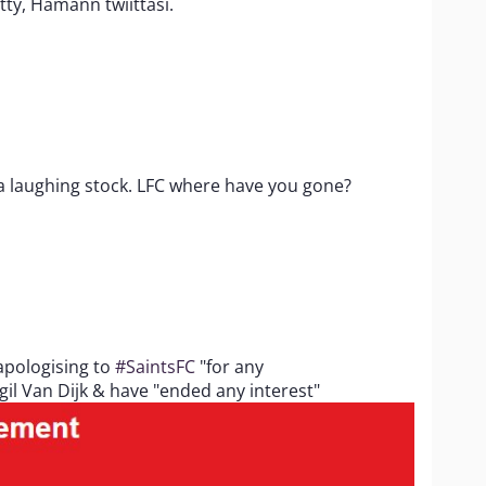
tty, Hamann twiittasi.
 a laughing stock. LFC where have you gone?
apologising to
#SaintsFC
"for any
il Van Dijk & have "ended any interest"