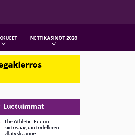
KKUEET
NETTIKASINOT 2026
egakierros
Luetuimmat
The Athletic: Rodrin
siirtosaagaan todellinen
yllätyskäänne