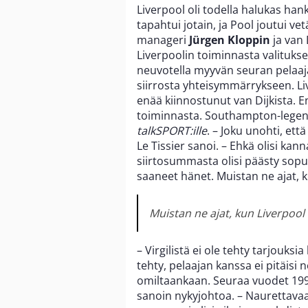
Liverpool oli todella halukas ha
tapahtui jotain, ja Pool joutui v
manageri
Jürgen Kloppin
ja van 
Liverpoolin toiminnasta valituksen
neuvotella myyvän seuran pelaaj
siirrosta yhteisymmärrykseen. Live
enää kiinnostunut van Dijkista. E
toiminnasta. Southampton-lege
talkSPORT:ille
. – Joku unohti, ett
Le Tissier sanoi. – Ehkä olisi kann
siirtosummasta olisi päästy sopu
saaneet hänet. Muistan ne ajat, ku
Muistan ne ajat, kun Liverpool t
– Virgilistä ei ole tehty tarjouksi
tehty, pelaajan kanssa ei pitäisi 
omiltaankaan. Seuraa vuodet 19
sanoin nykyjohtoa. – Naurettava