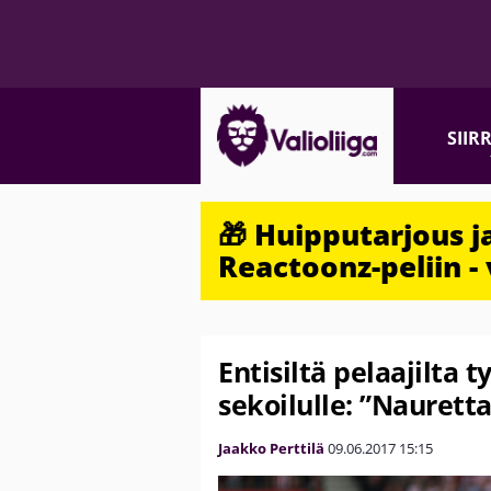
SIIR
🎁 Huipputarjous 
Reactoonz-peliin - 
Entisiltä pelaajilta 
sekoilulle: ”Naurett
Jaakko Perttilä
09.06.2017
15:15