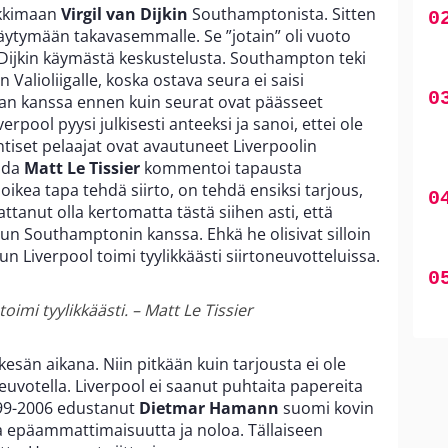
nkkimaan
Virgil van Dijkin
Southamptonista. Sitten
etäytymään takavasemmalle. Se ”jotain” oli vuoto
Dijkin käymästä keskustelusta. Southampton teki
 Valioliigalle, koska ostava seura ei saisi
an kanssa ennen kuin seurat ovat päässeet
rpool pyysi julkisesti anteeksi ja sanoi, ettei ole
ntiset pelaajat ovat avautuneet Liverpoolin
nda
Matt Le Tissier
kommentoi tapausta
ä oikea tapa tehdä siirto, on tehdä ensiksi tarjous,
attanut olla kertomatta tästä siihen asti, että
un Southamptonin kanssa. Ehkä he olisivat silloin
n Liverpool toimi tyylikkäästi siirtoneuvotteluissa.
oimi tyylikkäästi. – Matt Le Tissier
a kesän aikana. Niin pitkään kuin tarjousta ei ole
neuvotella. Liverpool ei saanut puhtaita papereita
99-2006 edustanut
Dietmar Hamann
suomi kovin
a epäammattimaisuutta ja noloa. Tällaiseen