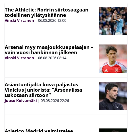
The Athletic: Rodrin siirtosaagaan
todellinen yllätyskäänne
Vinski Virtanen
|
06.08.2026
12:00
Arsenal myy maajoukkuepelaajan –
vain vuosi hankinnan jälkeen
Vinski Virtanen
|
06.08.2026
08:14
Asiantuntijalta kova paljastus
Vinicius Juniorista: ”Arsenalissa
uskotaan siirtoon”
Juuso Koivumäki
|
05.08.2026
22:26
Atletico Madrid valmistelee