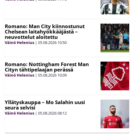
Romano: Man City kiinnostunut
Chelsean laitahyökkääjästä –
neuvottelut aloitettu
Väinö Helenius
|
05.08.2026
10:50
Romano: Nottingham Forest Man
Cityn tähtipelaajan perässä
Väinö Helenius
|
05.08.2026
10:09
Yllätyskauppa – Mo Salahin uusi
seura selvisi
Väinö Helenius
|
05.08.2026
08:12