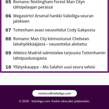
Romano: Nottingham Forest Man Cityn
tähtipelaajan perässä
Megasiirto! Arsenal hankki Valioliiga-seuran
jalokiven
Tottenham avasi neuvottelut Cody Gakposta
Romano: Man City kiinnostunut Chelsean
laitahyökkääjästä – neuvottelut aloitettu
Atletico Madrid valmistelee tarjousta Tottenhamin
tähtipuolustajasta
Yllätyskauppa – Mo Salahin uusi seura selvisi
toimitus@valioliiga.com
© 2026 - Valioliiga.com. Kaikki oikeudet pidätetään.