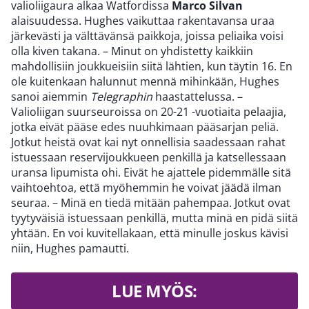
valioliigaura alkaa Watfordissa
Marco Silvan
alaisuudessa. Hughes vaikuttaa rakentavansa uraa
järkevästi ja välttävänsä paikkoja, joissa peliaika voisi
olla kiven takana. – Minut on yhdistetty kaikkiin
mahdollisiin joukkueisiin siitä lähtien, kun täytin 16. En
ole kuitenkaan halunnut mennä mihinkään, Hughes
sanoi aiemmin
Telegraphin
haastattelussa. –
Valioliigan suurseuroissa on 20-21 -vuotiaita pelaajia,
jotka eivät pääse edes nuuhkimaan pääsarjan peliä.
Jotkut heistä ovat kai nyt onnellisia saadessaan rahat
istuessaan reservijoukkueen penkillä ja katsellessaan
uransa lipumista ohi. Eivät he ajattele pidemmälle sitä
vaihtoehtoa, että myöhemmin he voivat jäädä ilman
seuraa. – Minä en tiedä mitään pahempaa. Jotkut ovat
tyytyväisiä istuessaan penkillä, mutta minä en pidä siitä
yhtään. En voi kuvitellakaan, että minulle joskus kävisi
niin, Hughes pamautti.
LUE MYÖS: