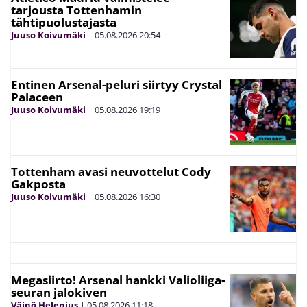
tarjousta Tottenhamin
tähtipuolustajasta
Juuso Koivumäki
|
05.08.2026
20:54
Entinen Arsenal-peluri siirtyy Crystal
Palaceen
Juuso Koivumäki
|
05.08.2026
19:19
Tottenham avasi neuvottelut Cody
Gakposta
Juuso Koivumäki
|
05.08.2026
16:30
Megasiirto! Arsenal hankki Valioliiga-
seuran jalokiven
Väinö Helenius
|
05.08.2026
11:18