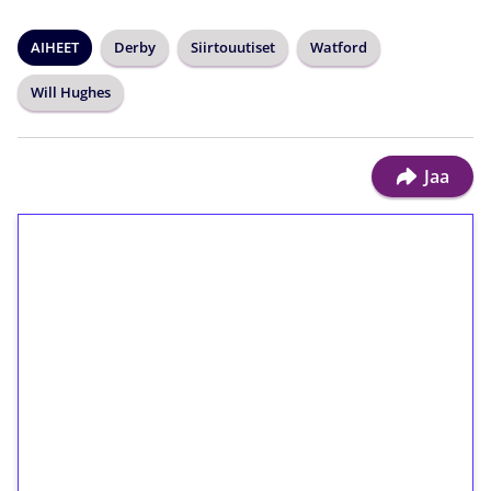
AIHEET
Derby
Siirtouutiset
Watford
Will Hughes
Jaa
1€ = 10€ arvosta
ilmaiskierroksia ilman
kierrätystä!
Talleta 1€
Saat heti 50 ilmaiskierrosta Tuohi 1000 -
peliin (arvo 0,20€ per kierros)!
Ei kierrätysvaatimusta!