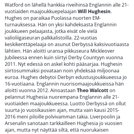
Watford on lähellä hankkia riveihinsä Englannin alle 21-
vuotiaiden maajoukkuepelaajan
Will Hughesin
.
Hughes on paraikaa Puolassa nuorten EM-
turnauksessa. Hän on yksi kahdeksasta Englannin
joukkueen pelaajasta, jotka eivät ole vielä
valioliigaseuran palkkalistoilla. 22-vuotias
keskikenttäpelaaja on asunut Derbyssä kaksivuotiaasta
lähtien. Hän aloitti uransa pikkuseura Mickleover
Jubileessa ennen kuin siirtyi Derby Countyyn vuonna
2011. Nyt edessä on askel kohti pääsarjaa. Hughesin
siirtosummaksi povataan noin yhdeksää miljoonaa
euroa. Hughes debytoi Derbyn edustusjoukkueessa jo
16-vuotiaana. Englannin nuorisomaajoukkueissa hän
aloitti vuonna 2012. Ainoastaan
Theo Walcott
on
pelannut Hughesia nuorempana Englannin alle 21-
vuotiaiden maajoukkueessa. Luotto Derbyssä on ollut
suurta jo vuosikausien ajan, mutta vain kausi 2015-
2016 meni piloille polvivamman takia. Liverpoolin ja
Arsenalin sanotaan tarkkailleen Hughesia jo vuosien
ajan, mutta nyt näyttää siltä, että nuorukaisen