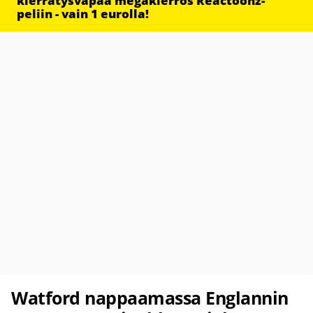
kierrätysvapaa megakierros Reactoonz-
peliin - vain 1 eurolla!
Watford nappaamassa Englannin