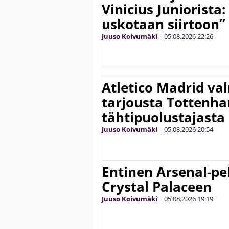
Vinicius Juniorista:
uskotaan siirtoon”
Juuso Koivumäki
|
05.08.2026
22:26
Atletico Madrid va
tarjousta Tottenh
tähtipuolustajasta
Juuso Koivumäki
|
05.08.2026
20:54
Entinen Arsenal-pel
Crystal Palaceen
Juuso Koivumäki
|
05.08.2026
19:19