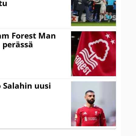
tu
am Forest Man
n perässä
 Salahin uusi