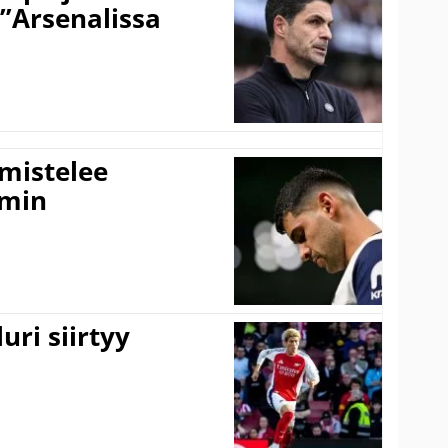
 ”Arsenalissa
lmistelee
amin
uri siirtyy