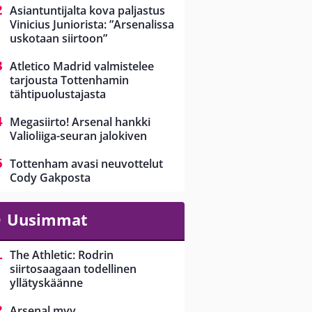
Asiantuntijalta kova paljastus
Vinicius Juniorista: ”Arsenalissa
uskotaan siirtoon”
Atletico Madrid valmistelee
tarjousta Tottenhamin
tähtipuolustajasta
Megasiirto! Arsenal hankki
Valioliiga-seuran jalokiven
Tottenham avasi neuvottelut
Cody Gakposta
Uusimmat
The Athletic: Rodrin
siirtosaagaan todellinen
yllätyskäänne
Arsenal myy