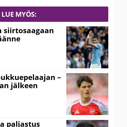
LUE MYÖS:
n siirtosaagaan
käänne
ukkuepelaajan –
an jälkeen
a paljastus