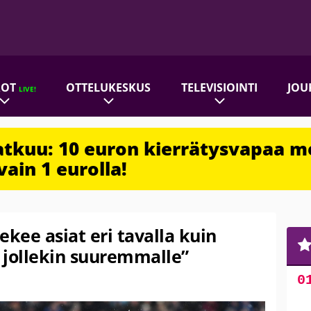
ROT
OTTELUKESKUS
TELEVISIOINTI
JOU
LIVE!
jatkuu: 10 euron kierrätysvapaa m
vain 1 eurolla!
tekee asiat eri tavalla kuin
 jollekin suuremmalle”