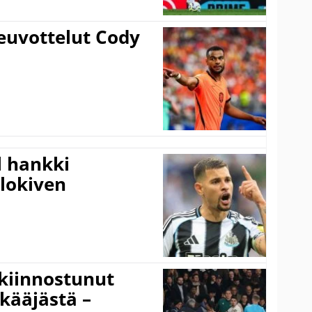
euvottelut Cody
l hankki
alokiven
kiinnostunut
kääjästä –