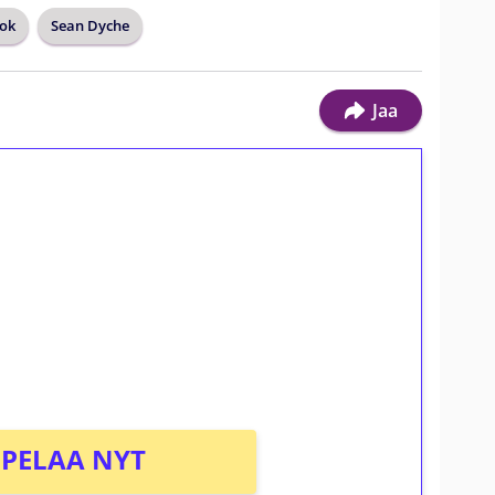
ook
Sean Dyche
Jaa
ilmaiskierroksia ilman
osta Tuohi 1000 -peliin (arvo 0,20€ per
PELAA NYT