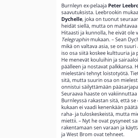
Burnleyn ex-pelaaja
Peter Leebr
saavutuksista. Leebrookin mukaa
Dychelle
, joka on tuonut seuraa
heidät siellä, mutta on mahtavaa 
Hitaasti ja kunnolla, he eivät ole
Telegraphin
mukaan. – Sean Dyche
mikä on valtava asia, se on suuri 
iso osa siitä koskee kulttuuria ja 
He menevät kouluihin ja sairaaloih
päälleen ja nostavat palkkansa. H
mielestäni tehnyt loistotyötä. Tie
sitä, mutta suurin osa on mielest
onnistui säilyttämään pääsarjap
Seuraava haaste on vakiinnuttaa pa
Burnleyssä rakastan sitä, että se 
kukaan ei vaadi kenenkään päätä
raha- ja tuloskeskeistä, mutta m
miettii. – Nyt he ovat pysyneet sa
rakentamaan sen varaan ja käytt
ja West Brom ovat tehneet.