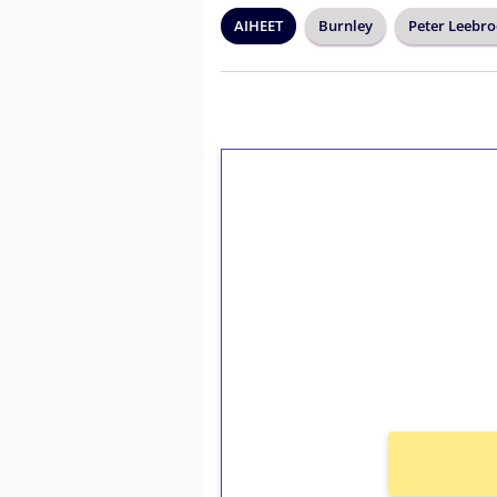
AIHEET
Burnley
Peter Leebr
1€ = 10€ arvosta 
kierrätystä!
Talleta 1€
Saat heti 50 ilmaiskierr
kierros)!
Ei kierrätysvaatimusta!