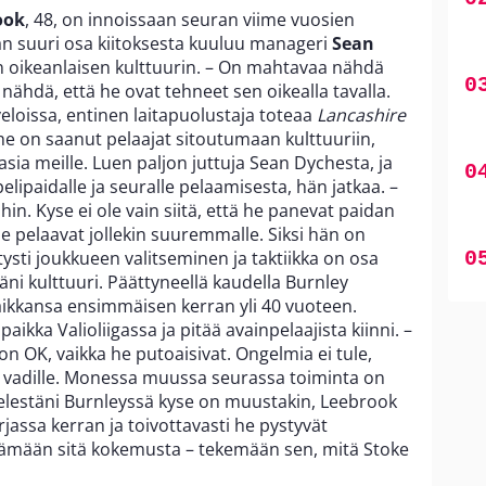
ook
, 48, on innoissaan seuran viime vuosien
n suuri osa kiitoksesta kuuluu manageri
Sean
n oikeanlaisen kulttuurin. – On mahtavaa nähdä
nähdä, että he ovat tehneet sen oikealla tavalla.
 veloissa, entinen laitapuolustaja toteaa
Lancashire
 on saanut pelaajat sitoutumaan kulttuuriin,
asia meille. Luen paljon juttuja Sean Dychesta, ja
pelipaidalle ja seuralle pelaamisesta, hän jatkaa. –
in. Kyse ei ole vain siitä, että he panevat paidan
e pelaavat jollekin suuremmalle. Siksi hän on
tysti joukkueen valitseminen ja taktiikka on osa
äni kulttuuri. Päättyneellä kaudella Burnley
aikkansa ensimmäisen kerran yli 40 vuoteen.
ikka Valioliigassa ja pitää avainpelaajista kiinni. –
on OK, vaikka he putoaisivat. Ongelmia ei tule,
 vadille. Monessa muussa seurassa toiminta on
ielestäni Burnleyssä kyse on muustakin, Leebrook
rjassa kerran ja toivottavasti he pystyvät
ämään sitä kokemusta – tekemään sen, mitä Stoke