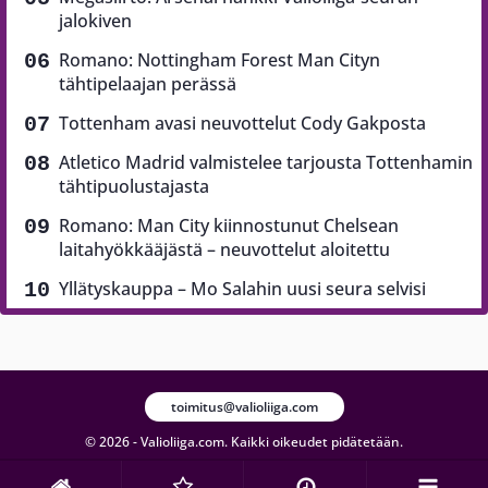
jalokiven
Romano: Nottingham Forest Man Cityn
tähtipelaajan perässä
Tottenham avasi neuvottelut Cody Gakposta
Atletico Madrid valmistelee tarjousta Tottenhamin
tähtipuolustajasta
Romano: Man City kiinnostunut Chelsean
laitahyökkääjästä – neuvottelut aloitettu
Yllätyskauppa – Mo Salahin uusi seura selvisi
toimitus@valioliiga.com
© 2026 - Valioliiga.com. Kaikki oikeudet pidätetään.