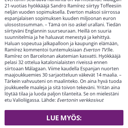
21-vuotias hyökkääjä Sandro Ramírez siirtyy Toffeesiin
neljän vuoden sopimuksella. Everton maksoi siirrossa
espanjalaisen sopimuksen kuuden miljoonan euron
ulosostosumman. – Tämä on iso askel urallani. Tiedän
siirtyväni Englannin suurseuraan. Heillä on suuria
suunnitelmia ja he haluavat menestyä ja kehittyä.
Haluan sopeutua jalkapalloon ja kaupungin elämään,
Ramírez kommentoi tuntemuksiaan
Everton TV
:lle.
Ramírez on Barcelonan akatemian kasvatti. Hyökkääjä
pelasi 32 ottelua katalonialaisten riveissä ennen
siirtoaan Málagaan. Viime kaudella Espanjan nuorten
maajoukkuemies 30 sarjaotteluun väkevät 14 maalia. –
Tärkein vahvuuteni on maalinteko. On aina hyvä tuoda
joukkueelle maaleja ja sitä toivon tekeväni. Yritän aina
löytää tilaa ja luoda paljon tilanteita. Se on mielestäni
etu Valioliigassa. Lähde:
Evertonin verkkosivut
LUE MYÖS: