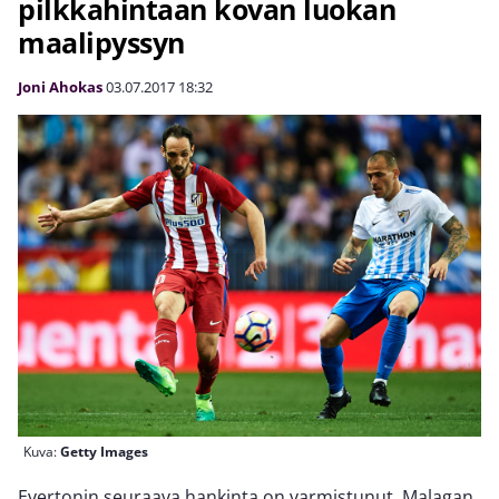
pilkkahintaan kovan luokan
maalipyssyn
Joni Ahokas
03.07.2017
18:32
Kuva:
Getty Images
Evertonin seuraava hankinta on varmistunut. Malagan