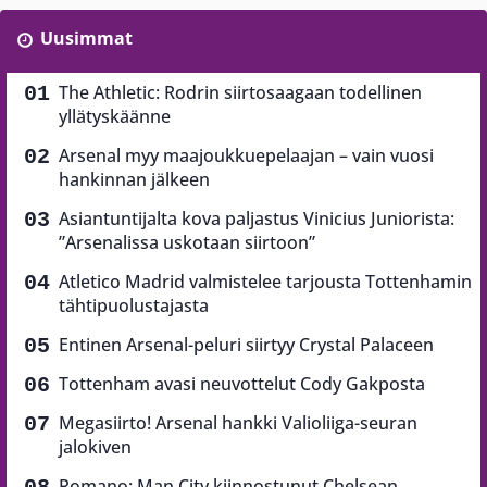
Uusimmat
The Athletic: Rodrin siirtosaagaan todellinen
yllätyskäänne
Arsenal myy maajoukkuepelaajan – vain vuosi
hankinnan jälkeen
Asiantuntijalta kova paljastus Vinicius Juniorista:
”Arsenalissa uskotaan siirtoon”
Atletico Madrid valmistelee tarjousta Tottenhamin
tähtipuolustajasta
Entinen Arsenal-peluri siirtyy Crystal Palaceen
Tottenham avasi neuvottelut Cody Gakposta
Megasiirto! Arsenal hankki Valioliiga-seuran
jalokiven
Romano: Man City kiinnostunut Chelsean