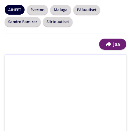
AIHEET
Everton
Malaga
Pääuutiset
Sandro Ramirez
Siirtouutiset
Jaa
1€ = 10€ arvosta
ilmaiskierroksia ilman
kierrätystä!
Talleta 1€
Saat heti 50 ilmaiskierrosta Tuohi 1000 -
peliin (arvo 0,20€ per kierros)!
Ei kierrätysvaatimusta!