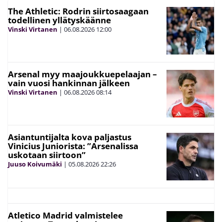
The Athletic: Rodrin siirtosaagaan
todellinen yllätyskäänne
Vinski Virtanen
|
06.08.2026
12:00
Arsenal myy maajoukkuepelaajan –
vain vuosi hankinnan jälkeen
Vinski Virtanen
|
06.08.2026
08:14
Asiantuntijalta kova paljastus
Vinicius Juniorista: ”Arsenalissa
uskotaan siirtoon”
Juuso Koivumäki
|
05.08.2026
22:26
Atletico Madrid valmistelee