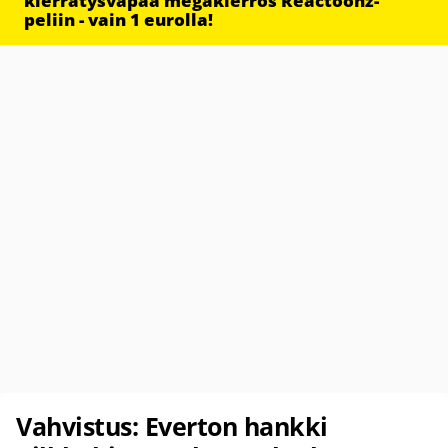
kierrätysvapaa megakierros Reactoonz-
peliin - vain 1 eurolla!
Vahvistus: Everton hankki