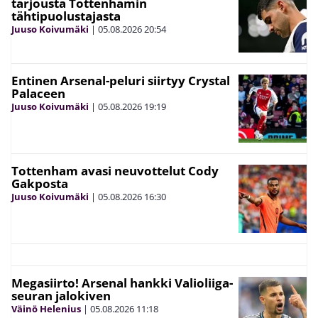
tarjousta Tottenhamin
tähtipuolustajasta
Juuso Koivumäki
|
05.08.2026
20:54
Entinen Arsenal-peluri siirtyy Crystal
Palaceen
Juuso Koivumäki
|
05.08.2026
19:19
Tottenham avasi neuvottelut Cody
Gakposta
Juuso Koivumäki
|
05.08.2026
16:30
Megasiirto! Arsenal hankki Valioliiga-
seuran jalokiven
Väinö Helenius
|
05.08.2026
11:18