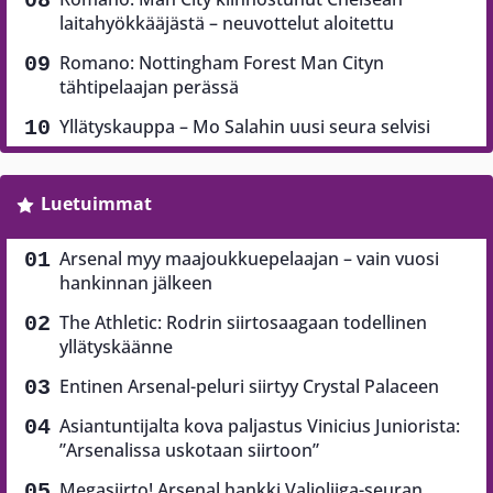
laitahyökkääjästä – neuvottelut aloitettu
Romano: Nottingham Forest Man Cityn
tähtipelaajan perässä
Yllätyskauppa – Mo Salahin uusi seura selvisi
Luetuimmat
Arsenal myy maajoukkuepelaajan – vain vuosi
hankinnan jälkeen
The Athletic: Rodrin siirtosaagaan todellinen
yllätyskäänne
Entinen Arsenal-peluri siirtyy Crystal Palaceen
Asiantuntijalta kova paljastus Vinicius Juniorista:
”Arsenalissa uskotaan siirtoon”
Megasiirto! Arsenal hankki Valioliiga-seuran