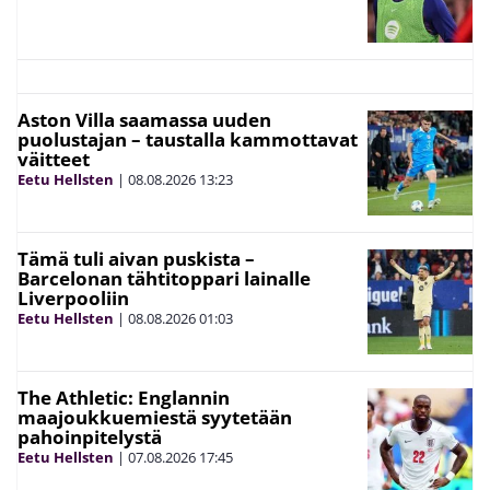
Aston Villa saamassa uuden
puolustajan – taustalla kammottavat
väitteet
Eetu Hellsten
|
08.08.2026
13:23
Tämä tuli aivan puskista –
Barcelonan tähtitoppari lainalle
Liverpooliin
Eetu Hellsten
|
08.08.2026
01:03
The Athletic: Englannin
maajoukkuemiestä syytetään
pahoinpitelystä
Eetu Hellsten
|
07.08.2026
17:45