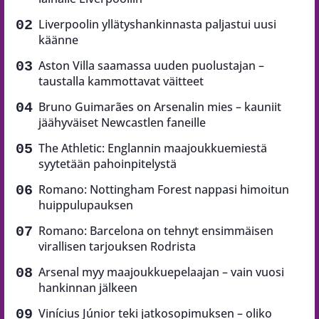
Liverpoolin yllätyshankinnasta paljastui uusi
käänne
Aston Villa saamassa uuden puolustajan –
taustalla kammottavat väitteet
Bruno Guimarães on Arsenalin mies – kauniit
jäähyväiset Newcastlen faneille
The Athletic: Englannin maajoukkuemiestä
syytetään pahoinpitelystä
Romano: Nottingham Forest nappasi himoitun
huippulupauksen
Romano: Barcelona on tehnyt ensimmäisen
virallisen tarjouksen Rodrista
Arsenal myy maajoukkuepelaajan – vain vuosi
hankinnan jälkeen
Vinícius Júnior teki jatkosopimuksen – oliko