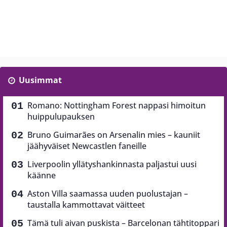
Uusimmat
Romano: Nottingham Forest nappasi himoitun
huippulupauksen
Bruno Guimarães on Arsenalin mies – kauniit
jäähyväiset Newcastlen faneille
Liverpoolin yllätyshankinnasta paljastui uusi
käänne
Aston Villa saamassa uuden puolustajan –
taustalla kammottavat väitteet
Tämä tuli aivan puskista – Barcelonan tähtitoppari