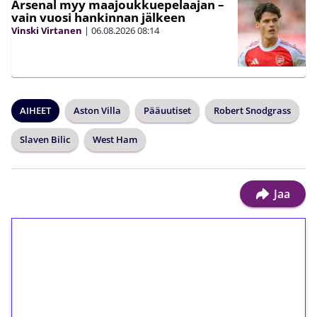
Arsenal myy maajoukkuepelaajan –
vain vuosi hankinnan jälkeen
Vinski Virtanen
|
06.08.2026
08:14
AIHEET
Aston Villa
Pääuutiset
Robert Snodgrass
Slaven Bilic
West Ham
Jaa
1€ = 10€ arvosta
ilmaiskierroksia ilman
kierrätystä!