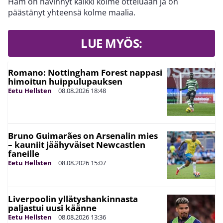
Ham on hävinnyt kaikki kolme otteluaan ja on
päästänyt yhteensä kolme maalia.
LUE MYÖS:
Romano: Nottingham Forest nappasi
himoitun huippulupauksen
Eetu Hellsten
|
08.08.2026
18:48
Bruno Guimarães on Arsenalin mies
– kauniit jäähyväiset Newcastlen
faneille
Eetu Hellsten
|
08.08.2026
15:07
Liverpoolin yllätyshankinnasta
paljastui uusi käänne
Eetu Hellsten
|
08.08.2026
13:36