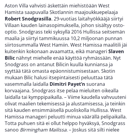
Aston Villa vahvisti äskettäin miehistöään West
Hamista saapuvalla Skotlannin maajoukkuepelaaja
Robert Snodgrasilla
. 29-vuotias laitahyökkääjä siirtyi
Villaan kauden lainasopimuksella, johon sisältyy osto-
optio. Snodgrass teki syksyllä 2016 Hullissa seitsemän
maalia ja siirtyi tammikuussa 10,2 miljoonan punnan
siirtosummalla West Hamiin. West Hamissa maalitili jäi
kuitenkin kokonaan avaamatta, eikä manageri
Slaven
Bilic
nähnyt miehelle enää käyttöä ryhmässään. Nyt
Snodgrass on antanut Bilicin kuulla kunniansa ja
syyttää tätä omasta epäonnistumisestaan. Skotin
mukaan Bilic halusi itsepintaisesti peluuttaa tätä
vasemmalla laidalla
Dimitri Payet’n
suorana
korvaajana. Snodgrass itse pelaa mieluiten oikealla
laidalla tai kymppipaikalla. – Viime kaudella vahvuuteni
olivat maalien tekemisessä ja alustamisessa, ja teinkin
sitä kauden ensimmäisellä puoliskolla Hullissa. West
Hamissa manageri peluutti minua väärällä pelipaikalla.
Totta puhuen sitä ei ollut helppo hyväksyä, Snodgrass
sanoo
Birmingham Mailissa
. – Joskus sitä silti nielee