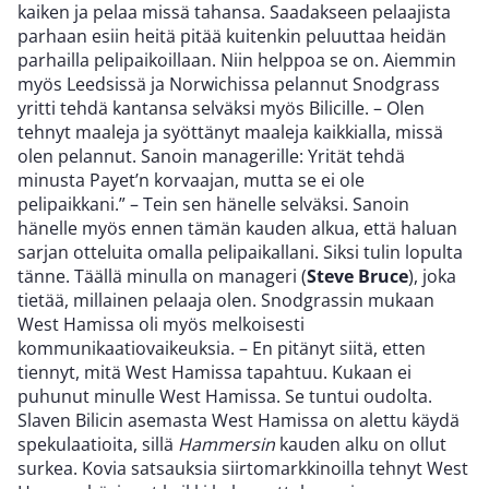
kaiken ja pelaa missä tahansa. Saadakseen pelaajista
parhaan esiin heitä pitää kuitenkin peluuttaa heidän
parhailla pelipaikoillaan. Niin helppoa se on. Aiemmin
myös Leedsissä ja Norwichissa pelannut Snodgrass
yritti tehdä kantansa selväksi myös Bilicille. – Olen
tehnyt maaleja ja syöttänyt maaleja kaikkialla, missä
olen pelannut. Sanoin managerille: Yrität tehdä
minusta Payet’n korvaajan, mutta se ei ole
pelipaikkani.” – Tein sen hänelle selväksi. Sanoin
hänelle myös ennen tämän kauden alkua, että haluan
sarjan otteluita omalla pelipaikallani. Siksi tulin lopulta
tänne. Täällä minulla on manageri (
Steve Bruce
), joka
tietää, millainen pelaaja olen. Snodgrassin mukaan
West Hamissa oli myös melkoisesti
kommunikaatiovaikeuksia. – En pitänyt siitä, etten
tiennyt, mitä West Hamissa tapahtuu. Kukaan ei
puhunut minulle West Hamissa. Se tuntui oudolta.
Slaven Bilicin asemasta West Hamissa on alettu käydä
spekulaatioita, sillä
Hammersin
kauden alku on ollut
surkea. Kovia satsauksia siirtomarkkinoilla tehnyt West