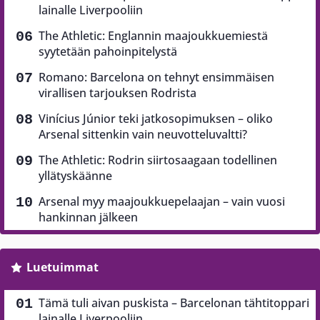
lainalle Liverpooliin
The Athletic: Englannin maajoukkuemiestä
syytetään pahoinpitelystä
Romano: Barcelona on tehnyt ensimmäisen
virallisen tarjouksen Rodrista
Vinícius Júnior teki jatkosopimuksen – oliko
Arsenal sittenkin vain neuvotteluvaltti?
The Athletic: Rodrin siirtosaagaan todellinen
yllätyskäänne
Arsenal myy maajoukkuepelaajan – vain vuosi
hankinnan jälkeen
Luetuimmat
Tämä tuli aivan puskista – Barcelonan tähtitoppari
lainalle Liverpooliin