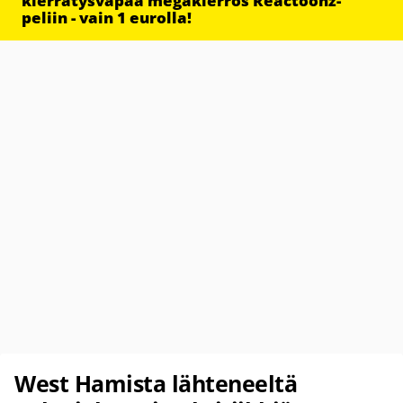
kierrätysvapaa megakierros Reactoonz-
peliin - vain 1 eurolla!
West Hamista lähteneeltä