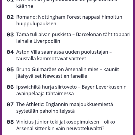
käänne
Romano: Nottingham Forest nappasi himoitun
huippulupauksen
Tämä tuli aivan puskista – Barcelonan tähtitoppari
lainalle Liverpooliin
Aston Villa saamassa uuden puolustajan –
taustalla kammottavat väitteet
Bruno Guimarães on Arsenalin mies – kauniit
jäähyväiset Newcastlen faneille
Ipswichiltä hurja siirtoveto – Bayer Leverkusenin
avainpelaaja tähtäimessä
The Athletic: Englannin maajoukkuemiestä
syytetään pahoinpitelystä
Vinícius Júnior teki jatkosopimuksen – oliko
Arsenal sittenkin vain neuvotteluvaltti?