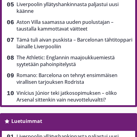
Liverpoolin yllätyshankinnasta paljastui uusi
käänne
Aston Villa saamassa uuden puolustajan –
taustalla kammottavat väitteet
Tämä tuli aivan puskista – Barcelonan tähtitoppari
lainalle Liverpooliin
The Athletic: Englannin maajoukkuemiestä
syytetään pahoinpitelystä
Romano: Barcelona on tehnyt ensimmäisen
virallisen tarjouksen Rodrista
Vinícius Júnior teki jatkosopimuksen – oliko
Arsenal sittenkin vain neuvotteluvaltti?
Luetuimmat
Liverpoolin yllätyshankinnasta paljastui uusi