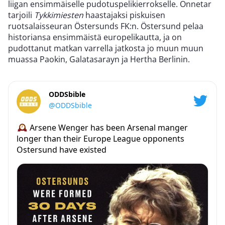
liigan ensimmäiselle pudotuspelikierrokselle. Onnetar
tarjoili
Tykkimiesten
haastajaksi piskuisen
ruotsalaisseuran Östersunds FK:n. Östersund pelaa
historiansa ensimmäistä europelikautta, ja on
pudottanut matkan varrella jatkosta jo muun muun
muassa Paokin, Galatasarayn ja Hertha Berlinin.
ODDSbible
@ODDSbible
Arsene Wenger has been Arsenal manger
longer than their Europe League opponents
Ostersund have existed