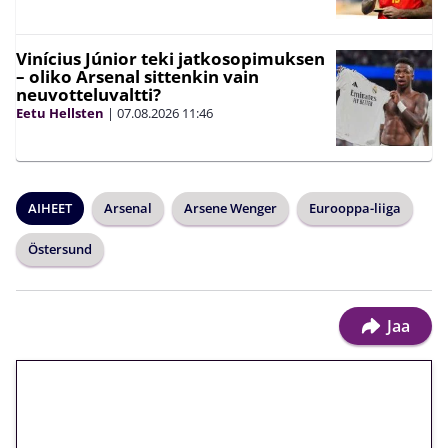
Vinícius Júnior teki jatkosopimuksen
– oliko Arsenal sittenkin vain
neuvotteluvaltti?
Eetu Hellsten
|
07.08.2026
11:46
AIHEET
Arsenal
Arsene Wenger
Eurooppa-liiga
Östersund
Jaa
🎁 Huipputarjous jatkuu: 10
euron kierrätysvapaa