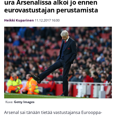
ura Arsenalissa alkoi jo ennen
eurovastustajan perustamista
Heikki Kuparinen
11.12.2017
16:00
Kuva:
Getty Images
Arsenal sai tänään tietää vastustajansa Eurooppa-