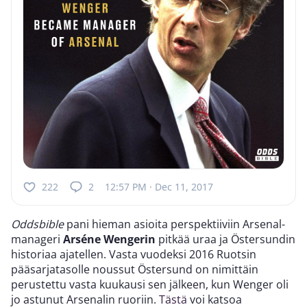
222
2
12:57 PM · Dec 11, 2017
Oddsbible
pani hieman asioita perspektiiviin Arsenal-
manageri
Arséne Wengerin
pitkää uraa ja Östersundin
historiaa ajatellen. Vasta vuodeksi 2016 Ruotsin
pääsarjatasolle noussut Östersund on nimittäin
perustettu vasta kuukausi sen jälkeen, kun Wenger oli
jo astunut Arsenalin ruoriin.
Tästä
voi katsoa