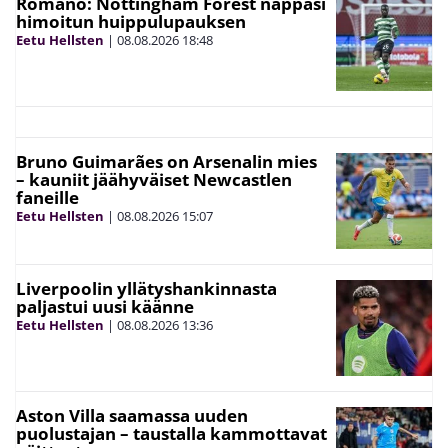
Romano: Nottingham Forest nappasi
himoitun huippulupauksen
Eetu Hellsten
|
08.08.2026
18:48
Bruno Guimarães on Arsenalin mies
– kauniit jäähyväiset Newcastlen
faneille
Eetu Hellsten
|
08.08.2026
15:07
Liverpoolin yllätyshankinnasta
paljastui uusi käänne
Eetu Hellsten
|
08.08.2026
13:36
Aston Villa saamassa uuden
puolustajan – taustalla kammottavat