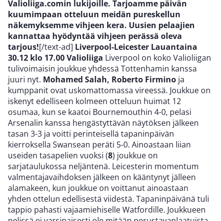
Valioliiga.comin lukijoille. Tarjoamme päivän
kuumimpaan otteluun meidän pureskellun
näkemyksemme vihjeen kera. Uusien pelaajien
kannattaa hyödyntää vihjeen perässä oleva
tarjous!
[/text-ad]
Liverpool-Leicester
Lauantaina
30.12 klo 17.00
Valioliiga
Liverpool on koko Valioliigan
tulivoimaisin joukkue yhdessä Tottenhamin kanssa
juuri nyt.
Mohamed Salah, Roberto Firmino
ja
kumppanit ovat uskomattomassa vireessä. Joukkue on
iskenyt edelliseen kolmeen otteluun huimat 12
osumaa, kun se kaatoi Bournemouthin 4-0, pelasi
Arsenalin kanssa hengästyttävän näytöksen jälkeen
tasan 3-3 ja voitti perinteisellä tapaninpäivän
kierroksella Swansean peräti 5-0. Ainoastaan liian
useiden tasapelien vuoksi (
8
) joukkue on
sarjataulukossa neljäntenä. Leicesterin momentum
valmentajavaihdoksen jälkeen on kääntynyt jälleen
alamakeen, kun joukkue on voittanut ainoastaan
yhden ottelun edellisestä viidestä. Tapaninpäivänä tuli
tappio pahasti vajaamiehiselle Watfordille. Joukkueen
pelissä ei varsinaisesti ole mitään perustavanlaatuista