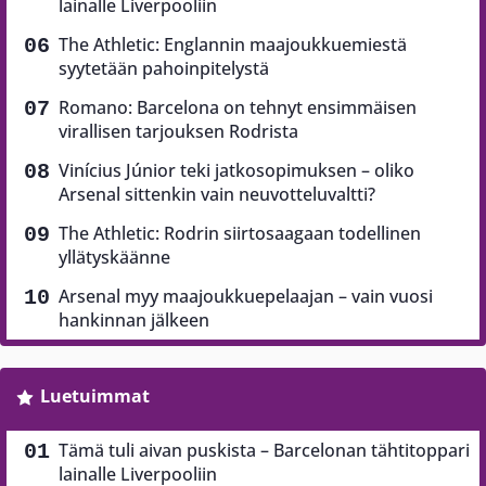
lainalle Liverpooliin
The Athletic: Englannin maajoukkuemiestä
syytetään pahoinpitelystä
Romano: Barcelona on tehnyt ensimmäisen
virallisen tarjouksen Rodrista
Vinícius Júnior teki jatkosopimuksen – oliko
Arsenal sittenkin vain neuvotteluvaltti?
The Athletic: Rodrin siirtosaagaan todellinen
yllätyskäänne
Arsenal myy maajoukkuepelaajan – vain vuosi
hankinnan jälkeen
Luetuimmat
Tämä tuli aivan puskista – Barcelonan tähtitoppari
lainalle Liverpooliin