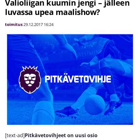
Valioliigan kuumin jengi – jälleen
luvassa upea maalishow?
toimitus
29.12.2017
16:24
[text-ad]
Pitkävetovihjeet on uusi osio