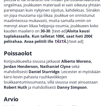
ongelmaa, joukkueen materiaali ei vain oikeuta yhtään
parempaan kuin nykyinen sijoitus, kahdeksas. Siinäkin
on jopa muutama sija liikaa. Joukkue on onnistunut
maalinteossa mukavasti, mutta samalla omiin on
mennyt aivan liikaa helppoja osumia, joukkueen koko
kauden maaliero on
30-30
. [text-ad]
Aloita kausi
tuplakassalla. Kun talletat 100€, saat heti 200€
pelirahaa. Avaa pelitili ille
TÄSTÄ
.
[/text-ad]
Poissaolot
Kotijoukkueelta sivussa jatkavat
Alberto Moreno,
Jordan Henderson, Nathaniel Clyne
sekä
mahdollisesti
Daniel Sturridge
. Leicester ei myöskään
kärsi kovin pahasta ruuhkaviikkojen
loukkaantumissumasta, sillä sivussa ovat ainoastaan
Robert Huth
ja mahdollisesti
Danny Simpson
.
Arvio