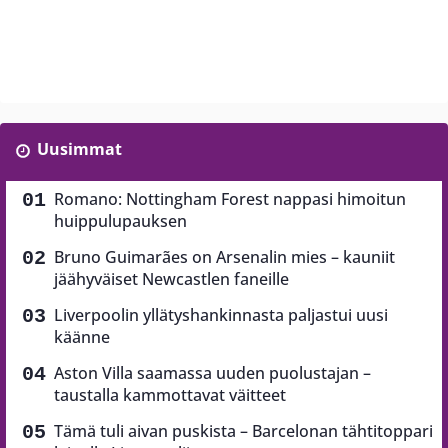
Uusimmat
Romano: Nottingham Forest nappasi himoitun
huippulupauksen
Bruno Guimarães on Arsenalin mies – kauniit
jäähyväiset Newcastlen faneille
Liverpoolin yllätyshankinnasta paljastui uusi
käänne
Aston Villa saamassa uuden puolustajan –
taustalla kammottavat väitteet
Tämä tuli aivan puskista – Barcelonan tähtitoppari