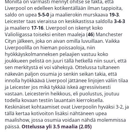
Monilta on varmasti mennyt ohitse se fakta, että
Liverpool on edelleen kotikentällään ilman tappioita,
saldo on upea
5-5-0
ja maalierokin murskaava
19-3
.
Leicester taas vieraissa on keskikastissa saldolla
3-4-3
ja maaliero
17-16
. Liverpool on iskenyt koko
Valioliigassa toiseksi eniten maaleja (
46
) Manchester
Cityn jälkeen, joka on aivan omilla luvuillaan. Vaikka
Liverpoolilla on hieman poissaoloja, niin
hyökkäyskolmanneksen pelaajien vastuu koko
joukkueen pelistä on juuri tällä hetkellä niin suuri, että
sen merkitystä ei voi väheksyä. Ottelussa tultaneen
näkevän paljon osumia jo senkin seikan takia, että
innolla hyökkäävä Liverpool jättänee linjojen väliin tilaa
ja Leicester jos mikä tykkää iskeä agressiivisesti
vastaan. Leicesterin heikkous, eli puolustus, joutuu
todella kovaan testiin lauantain kierroksella.
Keskinäiset kohtaamiset ovat Liverpoolin hyväksi 3-2, ja
tällä kertaa kotivoiton lisäksi nähtäneen upea
maalishow, jossa osumia voidaan nähdä molemmissa
päissä.
Ottelussa yli 3.5 maalia (2.05)