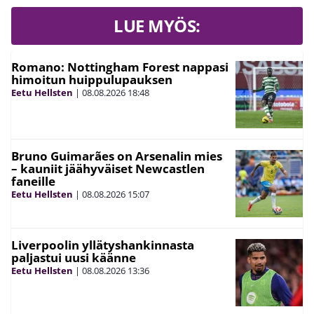
LUE MYÖS:
Romano: Nottingham Forest nappasi
himoitun huippulupauksen
Eetu Hellsten
|
08.08.2026
18:48
Bruno Guimarães on Arsenalin mies
– kauniit jäähyväiset Newcastlen
faneille
Eetu Hellsten
|
08.08.2026
15:07
Liverpoolin yllätyshankinnasta
paljastui uusi käänne
Eetu Hellsten
|
08.08.2026
13:36