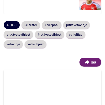
AIHEET
Leicester
Liverpool
pitkävetovihje
pitkävetovihjeet
Pitkävetovihjeet
valioliiga
vetovihje
vetovihjeet
Jaa
1€ = 10€ arvosta
ilmaiskierroksia ilman
kierrätystä!
Talleta 1€