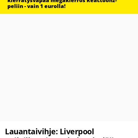
kierrätysvapaa megakierros Reactoonz-
peliin - vain 1 eurolla!
Lauantaivihje: Liverpool