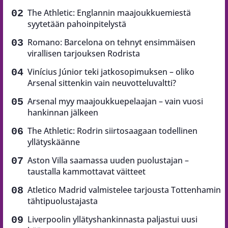
The Athletic: Englannin maajoukkuemiestä
syytetään pahoinpitelystä
Romano: Barcelona on tehnyt ensimmäisen
virallisen tarjouksen Rodrista
Vinícius Júnior teki jatkosopimuksen – oliko
Arsenal sittenkin vain neuvotteluvaltti?
Arsenal myy maajoukkuepelaajan – vain vuosi
hankinnan jälkeen
The Athletic: Rodrin siirtosaagaan todellinen
yllätyskäänne
Aston Villa saamassa uuden puolustajan –
taustalla kammottavat väitteet
Atletico Madrid valmistelee tarjousta Tottenhamin
tähtipuolustajasta
Liverpoolin yllätyshankinnasta paljastui uusi