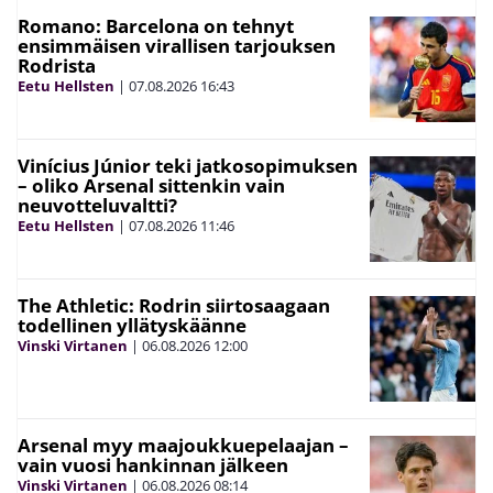
Romano: Barcelona on tehnyt
ensimmäisen virallisen tarjouksen
Rodrista
Eetu Hellsten
|
07.08.2026
16:43
Vinícius Júnior teki jatkosopimuksen
– oliko Arsenal sittenkin vain
neuvotteluvaltti?
Eetu Hellsten
|
07.08.2026
11:46
The Athletic: Rodrin siirtosaagaan
todellinen yllätyskäänne
Vinski Virtanen
|
06.08.2026
12:00
Arsenal myy maajoukkuepelaajan –
vain vuosi hankinnan jälkeen
Vinski Virtanen
|
06.08.2026
08:14