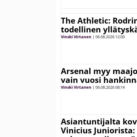
The Athletic: Rodri
todellinen yllätys
Vinski Virtanen
|
06.08.2026
12:00
Arsenal myy maajo
vain vuosi hankinn
Vinski Virtanen
|
06.08.2026
08:14
Asiantuntijalta kov
Vinicius Juniorista: