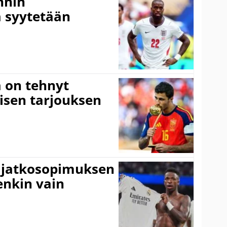
nnin
 syytetään
 on tehnyt
isen tarjouksen
ki jatkosopimuksen
tenkin vain