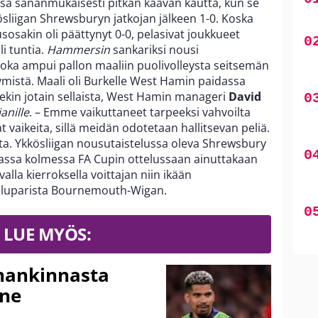
sa sananmukaisesti pitkän kaavan kautta, kun se
ösliigan Shrewsburyn jatkojan jälkeen 1-0. Koska
usosakin oli päättynyt 0-0, pelasivat joukkueet
i tuntia.
Hammersin
sankariksi nousi
 joka ampui pallon maaliin puolivolleysta seitsemän
mistä. Maali oli Burkelle West Hamin paidassa
kin jotain sellaista, West Hamin manageri
David
anille
. – Emme vaikuttaneet tarpeeksi vahvoilta
 vaikeita, sillä meidän odotetaan hallitsevan peliä.
ita. Ykkösliigan nousutaistelussa oleva Shrewsbury
assa kolmessa FA Cupin ottelussaan ainuttakaan
la kierroksella voittajan niin ikään
eluparista Bournemouth-Wigan.
LUE MYÖS:
shankinnasta
nne