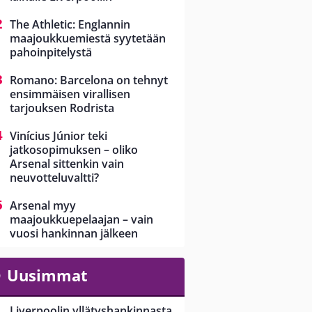
The Athletic: Englannin
maajoukkuemiestä syytetään
pahoinpitelystä
Romano: Barcelona on tehnyt
ensimmäisen virallisen
tarjouksen Rodrista
Vinícius Júnior teki
jatkosopimuksen – oliko
Arsenal sittenkin vain
neuvotteluvaltti?
Arsenal myy
maajoukkuepelaajan – vain
vuosi hankinnan jälkeen
Uusimmat
Liverpoolin yllätyshankinnasta