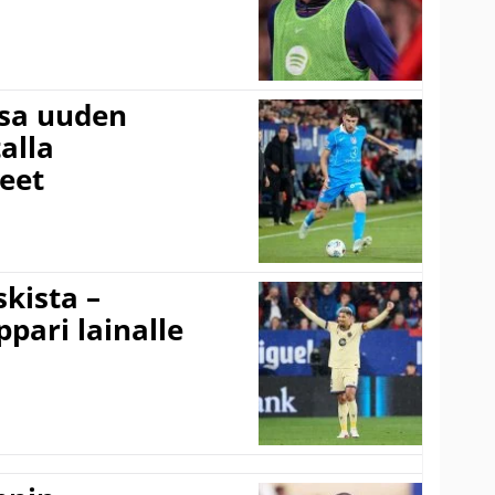
ssa uuden
alla
eet
kista –
pari lainalle