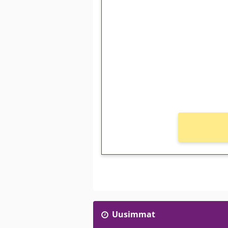
1€ = 10€ arvosta 
kierrätystä!
Talleta 1€
Saat heti 50 ilmaiskierr
kierros)!
Ei kierrätysvaatimusta!
Uusimmat