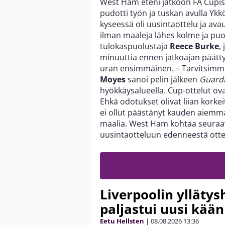
West Ham eteni jatkoon FA Cupis
pudotti työn ja tuskan avulla Ykk
kyseessä oli uusintaottelu ja ava
ilman maaleja lähes kolme ja puol
tulokaspuolustaja
Reece Burke
,
minuuttia ennen jatkoajan päätty
uran ensimmäinen. – Tarvitsimme
Moyes
sanoi pelin jälkeen
Guardi
hyökkäysalueella. Cup-ottelut ovat
Ehkä odotukset olivat liian korke
ei ollut päästänyt kauden aiemm
maalia. West Ham kohtaa seuraaval
uusintaotteluun edenneestä ott
Liverpoolin ylläty
paljastui uusi kää
Eetu Hellsten
|
08.08.2026
13:36