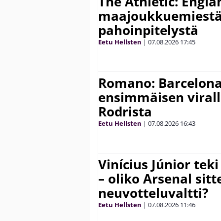
The Athletic: Engla
maajoukkuemiestä
pahoinpitelystä
Eetu Hellsten
|
07.08.2026
17:45
Romano: Barcelona
ensimmäisen virall
Rodrista
Eetu Hellsten
|
07.08.2026
16:43
Vinícius Júnior te
– oliko Arsenal sit
neuvotteluvaltti?
Eetu Hellsten
|
07.08.2026
11:46