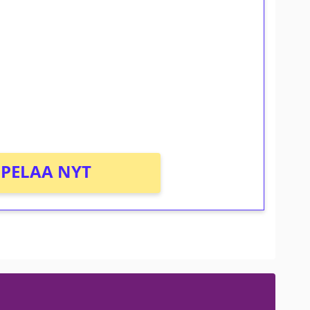
ilmaiskierroksia ilman
osta Tuohi 1000 -peliin (arvo 0,20€ per
PELAA NYT