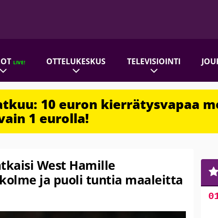
ROT
OTTELUKESKUS
TELEVISIOINTI
JOU
LIVE!
jatkuu: 10 euron kierrätysvapaa m
vain 1 eurolla!
tkaisi West Hamille
kolme ja puoli tuntia maaleitta