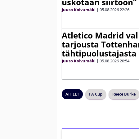
uskotaan siirtoon”
Juuso Koivumäki
|
05.08.2026
22:26
Atletico Madrid va
tarjousta Tottenh
tähtipuolustajasta
Juuso Koivumäki
|
05.08.2026
20:54
AIHEET
FA Cup
Reece Burke