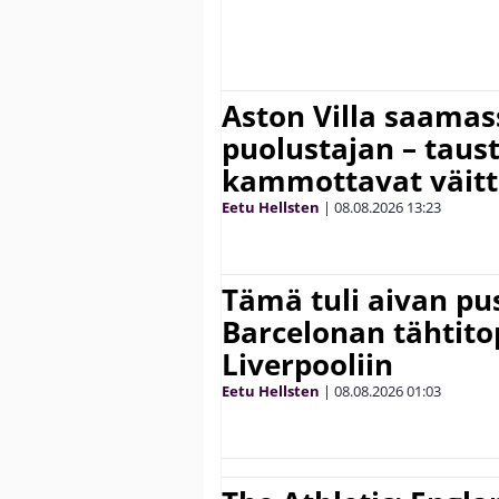
Aston Villa saama
puolustajan – taust
kammottavat väitt
Eetu Hellsten
|
08.08.2026
13:23
Tämä tuli aivan pus
Barcelonan tähtitop
Liverpooliin
Eetu Hellsten
|
08.08.2026
01:03