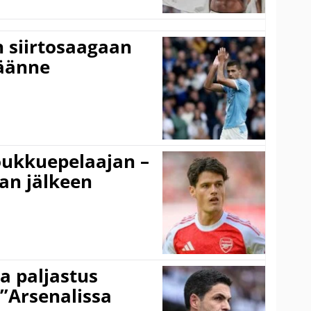
n siirtosaagaan
käänne
ukkuepelaajan –
an jälkeen
a paljastus
 ”Arsenalissa