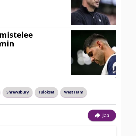
lmistelee
amin
Shrewsbury
Tulokset
West Ham
Jaa