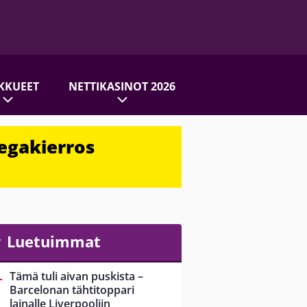
KKUEET
NETTIKASINOT 2026
egakierros
Luetuimmat
Tämä tuli aivan puskista –
Barcelonan tähtitoppari
lainalle Liverpooliin