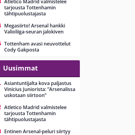
Atletico Madrid valmistelee
tarjousta Tottenhamin
tähtipuolustajasta
Megasiirto! Arsenal hankki
Valioliiga-seuran jalokiven
Tottenham avasi neuvottelut
Cody Gakposta
Uusimmat
Asiantuntijalta kova paljastus
Vinicius Juniorista: ”Arsenalissa
uskotaan siirtoon”
Atletico Madrid valmistelee
tarjousta Tottenhamin
tähtipuolustajasta
Entinen Arsenal-peluri siirtyy