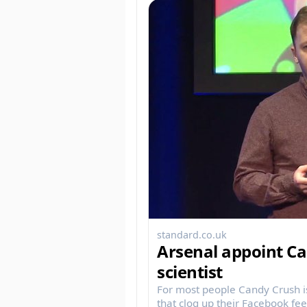
standard.co.uk
Arsenal appoint Ca
scientist
For most people Candy Crush is 
that clog up their Facebook feed