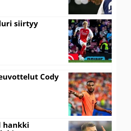
uri siirtyy
euvottelut Cody
l hankki