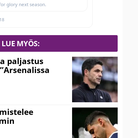
 for glory next season.
018
LUE MYÖS:
a paljastus
 ”Arsenalissa
lmistelee
amin