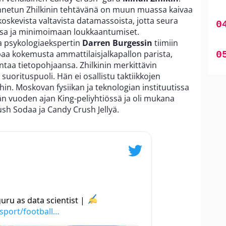
nnetun Zhilkinin tehtävänä on muun muassa kaivaa
a koskevista valtavista datamassoista, jotta seura
sa ja minimoimaan loukkaantumiset.
 ja psykologiaekspertin
Darren Burgessin
tiimiin
empaa kokemusta ammattilaisjalkapallon parista,
ntaa tietopohjaansa. Zhilkinin merkittävin
suorituspuoli. Hän ei osallistu taktiikkojen
hin. Moskovan fysiikan ja teknologian instituutissa
ljän vuoden ajan King-peliyhtiössä ja oli mukana
sh Sodaa ja Candy Crush Jellyä.
uru as data scientist |
sport/football…