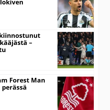
alokiven
kiinnostunut
kääjästä –
tu
am Forest Man
n perässä