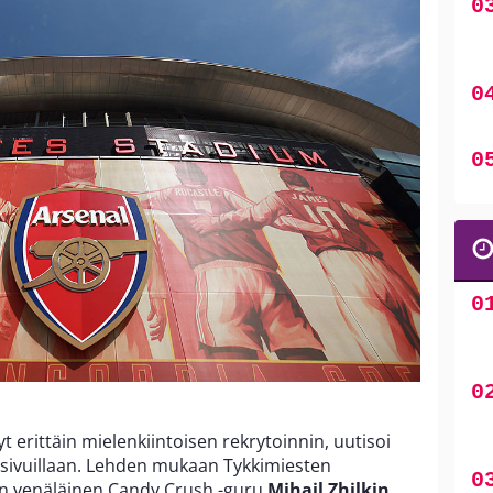
 erittäin mielenkiintoisen rekrytoinnin, uutisoi
sivuillaan. Lehden mukaan Tykkimiesten
on venäläinen Candy Crush -guru
Mihail Zhilkin
.