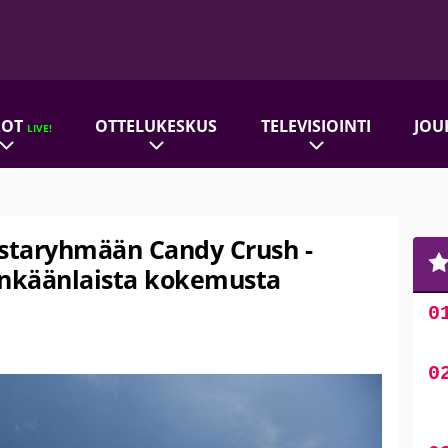
ROT
OTTELUKESKUS
TELEVISIOINTI
JOU
LIVE!
ustaryhmään Candy Crush -
minkäänlaista kokemusta