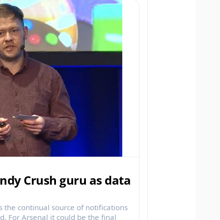
ndy Crush guru as data
the continual source of notifications
. For Arsenal it could be the final