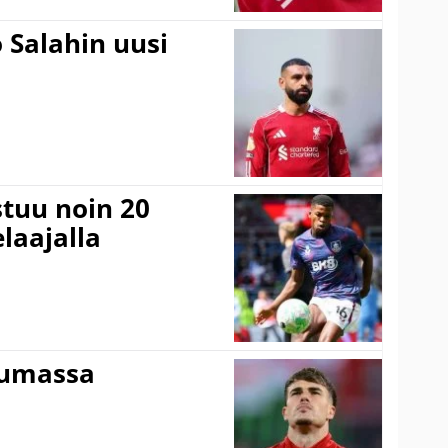
 Salahin uusi
stuu noin 20
laajalla
tumassa