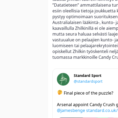
”Datatieteen” ammattilaisena tu
esiin oleellisia tietoja joukkuett
pystyy optimoimaan suorituksen
Australialaisen lääkintä-, kunto-
kaavaillulla Zhilkinillä ei ole ai
mutta seura haluaa selvästi laaje
vastuualue on pelaajien kunto- ja 
luomiseen tai pelaajarekrytointei
opiskellut Zhilkin työskenteli ne
tuomassa markkinoille Candy Cru
Standard Sport
@standardsport
Final piece of the puzzle?
Arsenal appoint Candy Crush g
@jamesbenge
standard.co.uk/