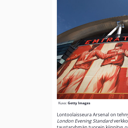
Kuva:
Getty Images
Lontoolaisseura Arsenal on tehnyt
London Evening Standard
verkko
taustaryhmän tuorein kiinnitys 