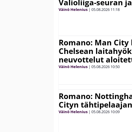
Valioliiga-seuran j
Väinö Helenius
|
05.08.2026
11:18
Romano: Man City 
Chelsean laitahyök
neuvottelut aloitet
Väinö Helenius
|
05.08.2026
10:50
Romano: Nottingh
Cityn tähtipelaaja
Väinö Helenius
|
05.08.2026
10:09