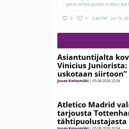
piece of the puzzle in their bid
9
3
2:45 PM · Jul 19, 2
Asiantuntijalta kov
Vinicius Juniorista:
uskotaan siirtoon”
Juuso Koivumäki
|
05.08.2026
22:26
Atletico Madrid va
tarjousta Tottenh
tähtipuolustajasta
Juuso Koivumäki
|
05.08.2026
20:54