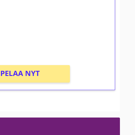
ilmaiskierroksia ilman
osta Tuohi 1000 -peliin (arvo 0,20€ per
PELAA NYT