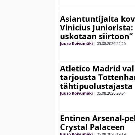
Asiantuntijalta kov
Vinicius Juniorista:
uskotaan siirtoon”
Juuso Koivumäki
|
05.08.2026
22:26
Atletico Madrid va
tarjousta Tottenh
tähtipuolustajasta
Juuso Koivumäki
|
05.08.2026
20:54
Entinen Arsenal-pel
Crystal Palaceen
Juuso Koivumäki
|
05.08.2026
19:19