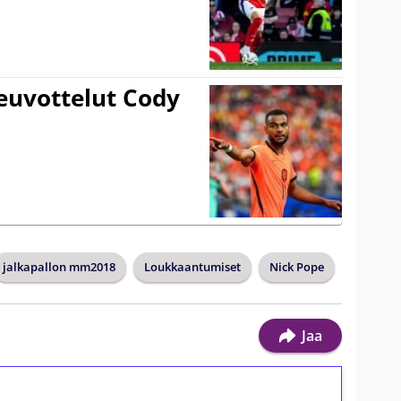
euvottelut Cody
jalkapallon mm2018
Loukkaantumiset
Nick Pope
Jaa