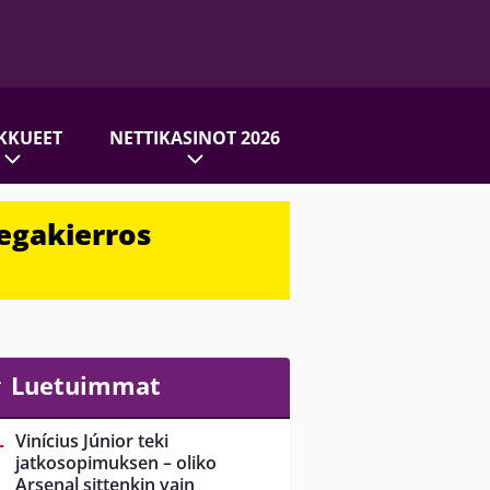
KKUEET
NETTIKASINOT 2026
egakierros
Luetuimmat
Vinícius Júnior teki
jatkosopimuksen – oliko
Arsenal sittenkin vain