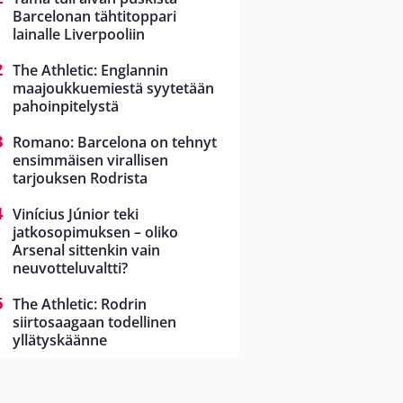
Barcelonan tähtitoppari
lainalle Liverpooliin
The Athletic: Englannin
maajoukkuemiestä syytetään
pahoinpitelystä
Romano: Barcelona on tehnyt
ensimmäisen virallisen
tarjouksen Rodrista
Vinícius Júnior teki
jatkosopimuksen – oliko
Arsenal sittenkin vain
neuvotteluvaltti?
The Athletic: Rodrin
siirtosaagaan todellinen
yllätyskäänne