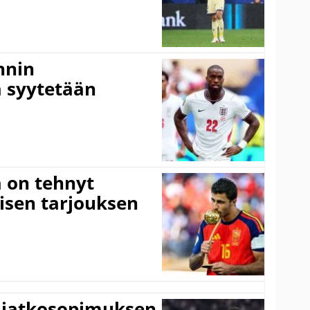
nnin
 syytetään
 on tehnyt
isen tarjouksen
ki jatkosopimuksen