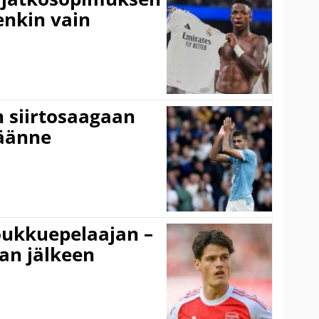
tenkin vain
n siirtosaagaan
käänne
ukkuepelaajan –
an jälkeen