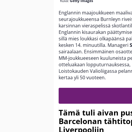
Kuva:
Getty Images
Englannin maajoukkueen maaliv
seurajoukkueensa Burnleyn riveis
karsinnan vieraspelissä skotlanti
Englannin kisaurakan päättymisen 
sillä mies loukkasi olkapäänsä pa
kesken 14. minuutilla. Manageri
sairaalaan. Ensimmäinen osaottel
MM-joukkueeseen kuuluneista pel
otteluakaan lopputurnauksessa, 
Loistokauden Valioliigassa pelan
kertaa yli 50 vuoteen.
Tämä tuli aivan pus
Barcelonan tähtitop
Liverpooliin