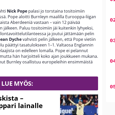
ahti
Nick Pope
palasi jo torstaina tositoimiin
sä. Pope aloitti Burnleyn maalilla Eurooppa-liigan
laista Aberdeeniä vastaan – vain 12 päivää
jälkeen. Paluu tositoimiin jäi kuitenkin lyhyeksi,
llontavoittelutilanteessa ja joutui jättämään pelin
Sean Dyche
vahvisti pelin jälkeen, että Pope vietiin
u päättyi tasatulokseen 1–1. Valtaosa Englannin
aajista on edelleen lomalla. Pope ei pelannut
mutta hän harjoitteli koko ajan joukkueen mukana.
nut Burnley osallistuu europeleihin ensimmäistä
LUE MYÖS:
kista –
pari lainalle