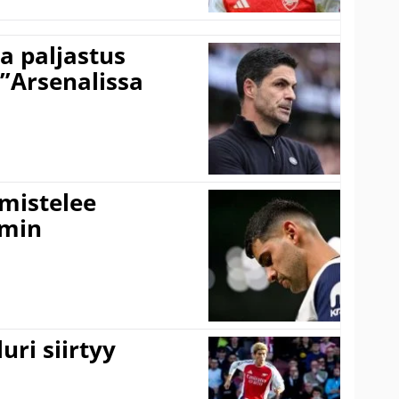
a paljastus
 ”Arsenalissa
lmistelee
amin
uri siirtyy