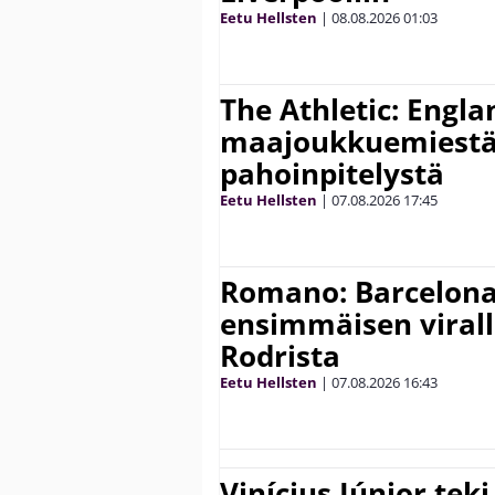
Eetu Hellsten
|
08.08.2026
01:03
The Athletic: Engla
maajoukkuemiestä
pahoinpitelystä
Eetu Hellsten
|
07.08.2026
17:45
Romano: Barcelona
ensimmäisen virall
Rodrista
Eetu Hellsten
|
07.08.2026
16:43
Vinícius Júnior te