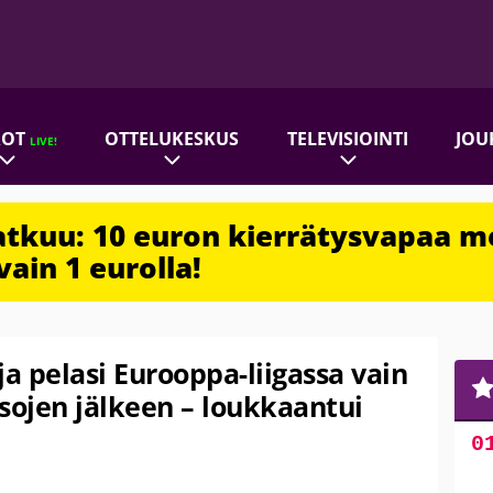
ROT
OTTELUKESKUS
TELEVISIOINTI
JOU
LIVE!
jatkuu: 10 euron kierrätysvapaa m
vain 1 eurolla!
 pelasi Eurooppa-liigassa vain
sojen jälkeen – loukkaantui