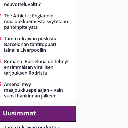
neuvotteluvaltti?
The Athletic: Englannin
maajoukkuemiestä syytetään
pahoinpitelystä
Tämä tuli aivan puskista –
Barcelonan tähtitoppari
lainalle Liverpooliin
Romano: Barcelona on tehnyt
ensimmäisen virallisen
tarjouksen Rodrista
Arsenal myy
maajoukkuepelaajan – vain
vuosi hankinnan jälkeen
Uusimmat
Tämä tuli aivan puskista –