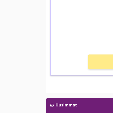
1€ = 10€ arvosta 
kierrätystä!
Talleta 1€
Saat heti 50 ilmaiskierr
kierros)!
Ei kierrätysvaatimusta!
Uusimmat