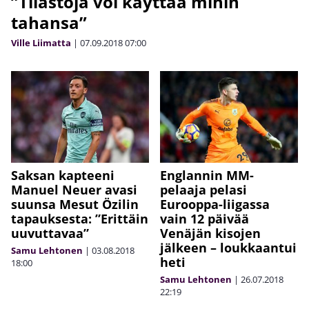
”Tilastoja voi käyttää mihin
tahansa”
Ville Liimatta
|
07.09.2018
07:00
Saksan kapteeni
Englannin MM-
Manuel Neuer avasi
pelaaja pelasi
suunsa Mesut Özilin
Eurooppa-liigassa
tapauksesta: ”Erittäin
vain 12 päivää
uuvuttavaa”
Venäjän kisojen
jälkeen – loukkaantui
Samu Lehtonen
|
03.08.2018
heti
18:00
Samu Lehtonen
|
26.07.2018
22:19