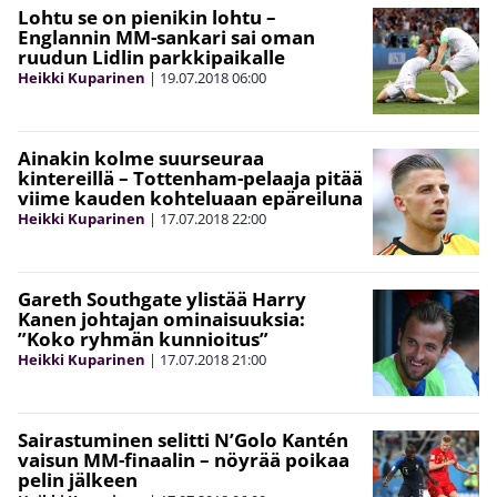
Lohtu se on pienikin lohtu –
Englannin MM-sankari sai oman
ruudun Lidlin parkkipaikalle
Heikki Kuparinen
|
19.07.2018
06:00
Ainakin kolme suurseuraa
kintereillä – Tottenham-pelaaja pitää
viime kauden kohteluaan epäreiluna
Heikki Kuparinen
|
17.07.2018
22:00
Gareth Southgate ylistää Harry
Kanen johtajan ominaisuuksia:
”Koko ryhmän kunnioitus”
Heikki Kuparinen
|
17.07.2018
21:00
Sairastuminen selitti N’Golo Kantén
vaisun MM-finaalin – nöyrää poikaa
pelin jälkeen