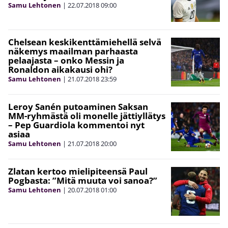
Samu Lehtonen
|
22.07.2018
09:00
Chelsean keskikenttämiehellä selvä
näkemys maailman parhaasta
pelaajasta – onko Messin ja
Ronaldon aikakausi ohi?
Samu Lehtonen
|
21.07.2018
23:59
Leroy Sanén putoaminen Saksan
MM-ryhmästä oli monelle jättiyllätys
– Pep Guardiola kommentoi nyt
asiaa
Samu Lehtonen
|
21.07.2018
20:00
Zlatan kertoo mielipiteensä Paul
Pogbasta: ”Mitä muuta voi sanoa?”
Samu Lehtonen
|
20.07.2018
01:00