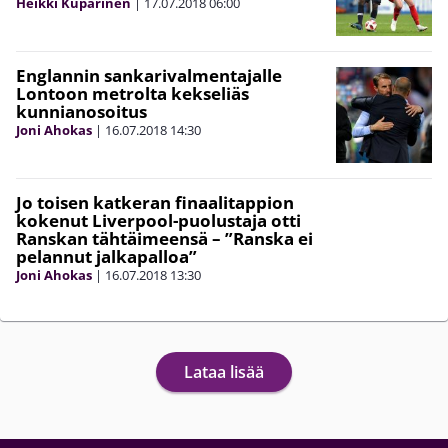
Heikki Kuparinen
|
17.07.2018
06:00
Englannin sankarivalmentajalle
Lontoon metrolta kekseliäs
kunnianosoitus
Joni Ahokas
|
16.07.2018
14:30
Jo toisen katkeran finaalitappion
kokenut Liverpool-puolustaja otti
Ranskan tähtäimeensä – ”Ranska ei
pelannut jalkapalloa”
Joni Ahokas
|
16.07.2018
13:30
Lataa lisää