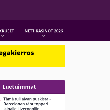
KKUEET
NETTIKASINOT 2026
egakierros
Luetuimmat
Tämä tuli aivan puskista –
Barcelonan tähtitoppari
lainalle Liverpooliin