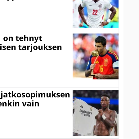
 on tehnyt
isen tarjouksen
ki jatkosopimuksen
tenkin vain