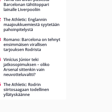
Barcelonan tähtitoppari
lainalle Liverpooliin
The Athletic: Englannin
maajoukkuemiestä syytetään
pahoinpitelystä
Romano: Barcelona on tehnyt
ensimmäisen virallisen
tarjouksen Rodrista
Vinícius Júnior teki
jatkosopimuksen – oliko
Arsenal sittenkin vain
neuvotteluvaltti?
The Athletic: Rodrin
siirtosaagaan todellinen
yllätyskäänne