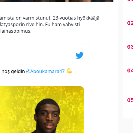
amista on varmistunut. 23-vuotias hyökkääjä
latyasporin riveihin. Fulham vahvisti
 lainasopimus.
 hoş geldin
@Aboukamara47