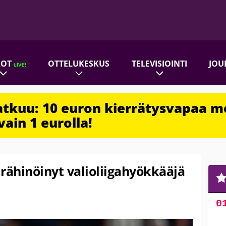
ROT
OTTELUKESKUS
TELEVISIOINTI
JOU
LIVE!
jatkuu: 10 euron kierrätysvapaa m
vain 1 eurolla!
rähinöinyt valioliigahyökkääjä