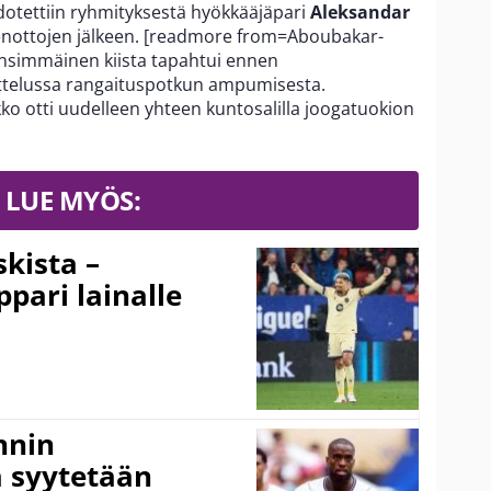
dotettiin ryhmityksestä hyökkääjäpari
Aleksandar
enottojen jälkeen. [readmore from=Aboubakar-
nsimmäinen kiista tapahtui ennen
ttelussa rangaituspotkun ampumisesta.
 otti uudelleen yhteen kuntosalilla joogatuokion
LUE MYÖS:
kista –
pari lainalle
nnin
 syytetään