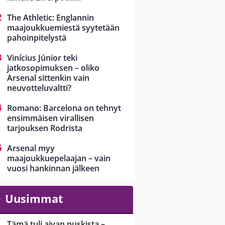
The Athletic: Englannin
maajoukkuemiestä syytetään
pahoinpitelystä
Vinícius Júnior teki
jatkosopimuksen – oliko
Arsenal sittenkin vain
neuvotteluvaltti?
Romano: Barcelona on tehnyt
ensimmäisen virallisen
tarjouksen Rodrista
Arsenal myy
maajoukkuepelaajan – vain
vuosi hankinnan jälkeen
Uusimmat
Tämä tuli aivan puskista –