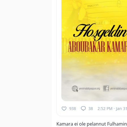
938
38
2:52 PM · Jan 3
Kamara ei ole pelannut Fulham