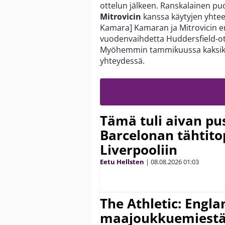
ottelun jälkeen. Ranskalainen pu
Mitrovicin
kanssa käytyjen yhte
Kamara] Kamaran ja Mitrovicin e
vuodenvaihdetta Huddersfield-o
Myöhemmin tammikuussa kaksikko
yhteydessä.
Tämä tuli aivan pus
Barcelonan tähtitop
Liverpooliin
Eetu Hellsten
|
08.08.2026
01:03
The Athletic: Engla
maajoukkuemiestä