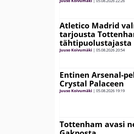
Juuso Koivumäki
|
05.08.2026
22:26
Atletico Madrid va
tarjousta Tottenh
tähtipuolustajasta
Juuso Koivumäki
|
05.08.2026
20:54
Entinen Arsenal-pel
Crystal Palaceen
Juuso Koivumäki
|
05.08.2026
19:19
Tottenham avasi n
Gakposta