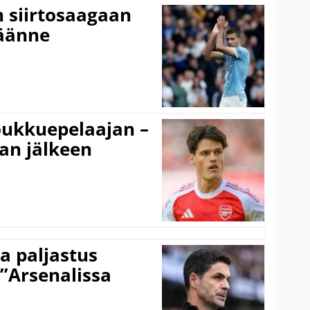
n siirtosaagaan
käänne
ukkuepelaajan –
an jälkeen
a paljastus
 ”Arsenalissa