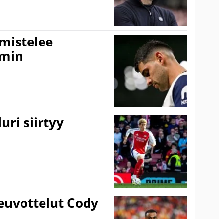
lmistelee
amin
uri siirtyy
euvottelut Cody