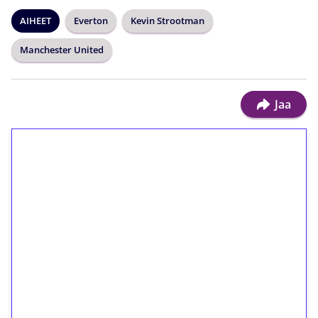
AIHEET
Everton
Kevin Strootman
Manchester United
Jaa
1€ = 10€ arvosta
ilmaiskierroksia ilman
kierrätystä!
Talleta 1€
Saat heti 50 ilmaiskierrosta Tuohi 1000 -
peliin (arvo 0,20€ per kierros)!
Ei kierrätysvaatimusta!