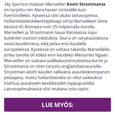
Sky Sportsin
mukaan Marseillen
Kevin Strootmania
on tarjottu niin Manchester Unitedille kuin
Evertonillekin. Kyseessä olisi aluksi lainasopimus.
Hollantilaiskeskikenttäpelaaja siirtyi Marseilleen viime
kesänä AS Romasta noin 25 miljoonalla eurolla.
Marseillen ja Strootmanin kausi Ranskassa sujui
kuitenkin vastoin odotuksia. Seura on sarjataulukossa
vasta kuudentena, eikä pelaa ensi kaudella
europeleissä. Kyseessä on valtava takaisku Marseillelle,
jonka tavoite oli edetä ensi kaudeksi Mestarien liigaan.
Marseillen on saatava palkkakustannuksensa kuriin ja
Strootmania on siten tarjottu englantilaisseuroille.
Strootman aloitti kauden selkeänä avauskokoonpanon
pelaajana, mutta hollantilaisella on ollut vaikeuksia
mahtua avaukseen kevätkauden loppupuolella.
Lainasopimuksessa olisi mukana osto-optio.
LUE MYÖS: