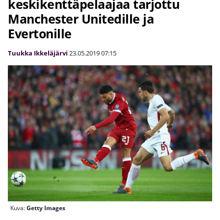
keskikenttäpelaajaa tarjottu
Manchester Unitedille ja
Evertonille
Tuukka Ikkeläjärvi
23.05.2019
07:15
Kuva:
Getty Images