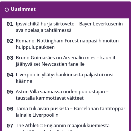
Uusimmat
Ipswichiltä hurja siirtoveto – Bayer Leverkusenin
avainpelaaja tähtäimessä
Romano: Nottingham Forest nappasi himoitun
huippulupauksen
Bruno Guimarães on Arsenalin mies – kauniit
jäähyväiset Newcastlen faneille
Liverpoolin yllätyshankinnasta paljastui uusi
käänne
Aston Villa saamassa uuden puolustajan –
taustalla kammottavat väitteet
Tämä tuli aivan puskista – Barcelonan tähtitoppari
lainalle Liverpooliin
The Athletic: Englannin maajoukkuemiestä