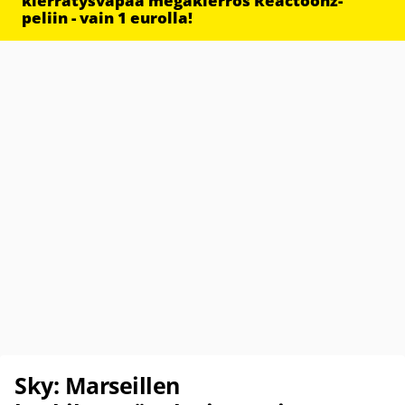
kierrätysvapaa megakierros Reactoonz-
peliin - vain 1 eurolla!
Sky: Marseillen