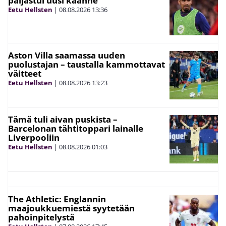
paljastui uusi käänne
Eetu Hellsten
|
08.08.2026
13:36
Aston Villa saamassa uuden
puolustajan – taustalla kammottavat
väitteet
Eetu Hellsten
|
08.08.2026
13:23
Tämä tuli aivan puskista –
Barcelonan tähtitoppari lainalle
Liverpooliin
Eetu Hellsten
|
08.08.2026
01:03
The Athletic: Englannin
maajoukkuemiestä syytetään
pahoinpitelystä