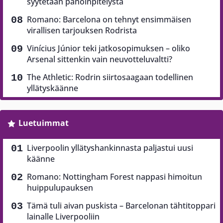
syytetään pahoinpitelystä
Romano: Barcelona on tehnyt ensimmäisen
virallisen tarjouksen Rodrista
Vinícius Júnior teki jatkosopimuksen – oliko
Arsenal sittenkin vain neuvotteluvaltti?
The Athletic: Rodrin siirtosaagaan todellinen
yllätyskäänne
Luetuimmat
Liverpoolin yllätyshankinnasta paljastui uusi
käänne
Romano: Nottingham Forest nappasi himoitun
huippulupauksen
Tämä tuli aivan puskista – Barcelonan tähtitoppari
lainalle Liverpooliin