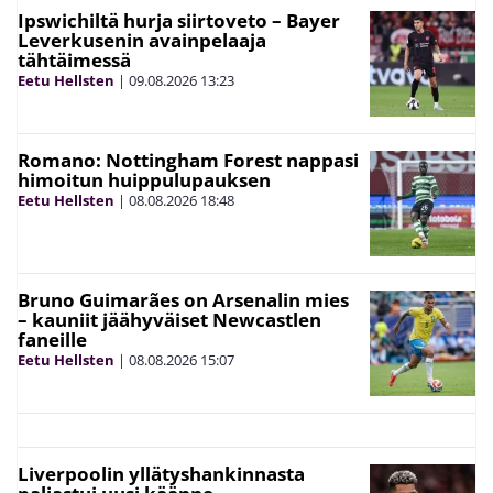
Ipswichiltä hurja siirtoveto – Bayer
Leverkusenin avainpelaaja
tähtäimessä
Eetu Hellsten
|
09.08.2026
13:23
Romano: Nottingham Forest nappasi
himoitun huippulupauksen
Eetu Hellsten
|
08.08.2026
18:48
Bruno Guimarães on Arsenalin mies
– kauniit jäähyväiset Newcastlen
faneille
Eetu Hellsten
|
08.08.2026
15:07
Liverpoolin yllätyshankinnasta