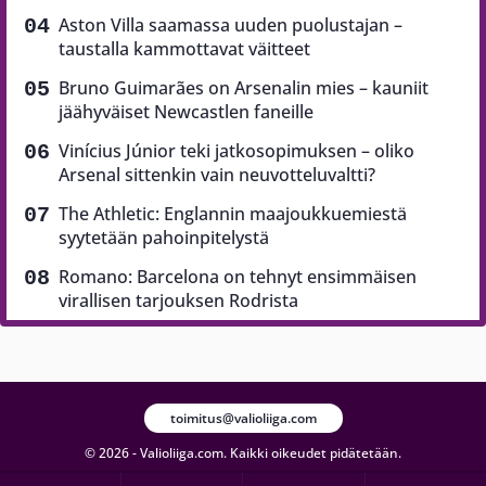
Aston Villa saamassa uuden puolustajan –
taustalla kammottavat väitteet
Bruno Guimarães on Arsenalin mies – kauniit
jäähyväiset Newcastlen faneille
Vinícius Júnior teki jatkosopimuksen – oliko
Arsenal sittenkin vain neuvotteluvaltti?
The Athletic: Englannin maajoukkuemiestä
syytetään pahoinpitelystä
Romano: Barcelona on tehnyt ensimmäisen
virallisen tarjouksen Rodrista
toimitus@valioliiga.com
© 2026 - Valioliiga.com. Kaikki oikeudet pidätetään.