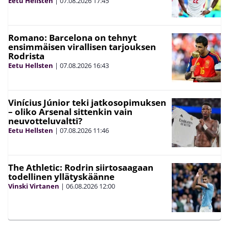
Eetu Hellsten
|
07.08.2026
17:45
Romano: Barcelona on tehnyt
ensimmäisen virallisen tarjouksen
Rodrista
Eetu Hellsten
|
07.08.2026
16:43
Vinícius Júnior teki jatkosopimuksen
– oliko Arsenal sittenkin vain
neuvotteluvaltti?
Eetu Hellsten
|
07.08.2026
11:46
The Athletic: Rodrin siirtosaagaan
todellinen yllätyskäänne
Vinski Virtanen
|
06.08.2026
12:00